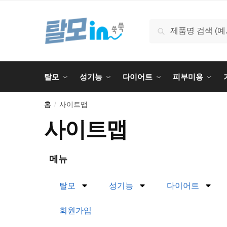
검색
탈모
성기능
다이어트
피부미용
홈
사이트맵
/
사이트맵
메뉴
탈모
성기능
다이어트
회원가입