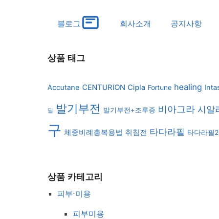
블로그
회사소개
공지사항
상품 태그
healing
CENTURION
Accutane
Cipla
Inta
Fortune
발기부전
비아그라
시알
발기부전+조루증
딜
구
타다라필
취침전
체중비례총복용법
타다라필2
상품 카테고리
피부·미용
피부미용