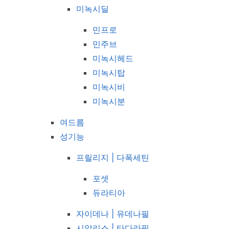
미녹시딜
민프로
민주브
미녹시헤드
미녹시탑
미녹시비
미녹시분
여드름
성기능
프릴리지 | 다폭세틴
포셋
듀라티아
자이데나 | 유데나필
시알리스 | 타다라필