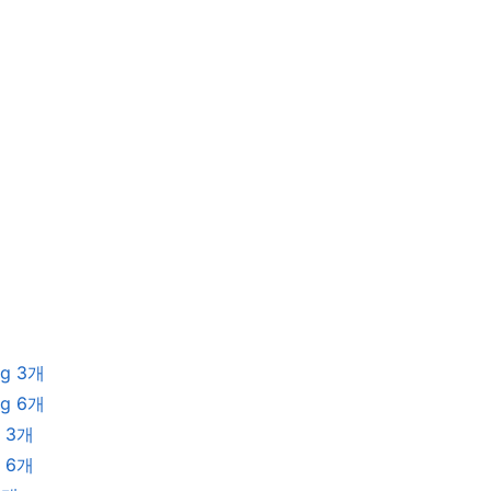
g 3개
g 6개
 3개
 6개