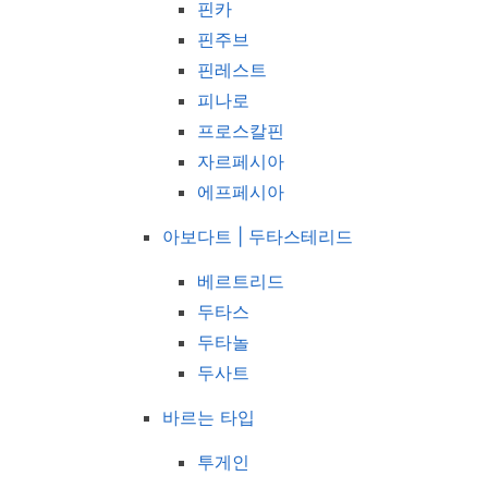
핀카
핀주브
핀레스트
피나로
프로스칼핀
자르페시아
에프페시아
아보다트 | 두타스테리드
베르트리드
두타스
두타놀
두사트
바르는 타입
투게인