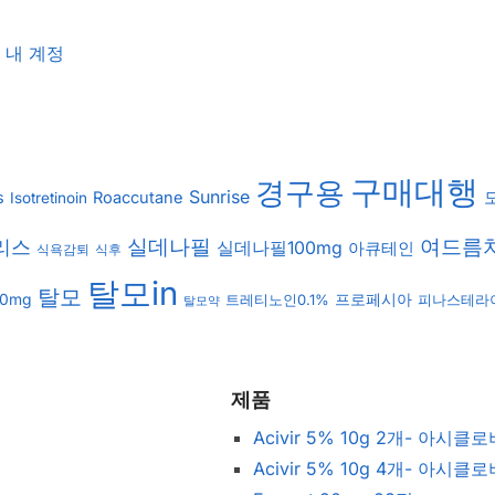
내 계정
구매대행
경구용
Sunrise
s
Roaccutane
Isotretinoin
여드름
실데나필
리스
실데나필100mg
아큐테인
식후
식욕감퇴
탈모in
탈모
0mg
트레티노인0.1%
프로페시아
피나스테라
탈모약
제품
Acivir 5% 10g 2개- 아시클
Acivir 5% 10g 4개- 아시클