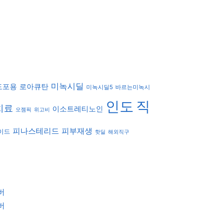
미녹시딜
도포용
로아큐탄
미녹시딜5
바르는미녹시
인도
직
치료
이소트레티노인
오젬픽
위고비
피나스테리드
피부재생
이드
핫딜
해외직구
로버
로버