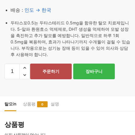
배송 :
인도 → 한국
두타스포0.5는 두타스테리드 0.5mg을 함유한 탈모 치료제입니
다. 5-알파 환원효소 억제제로, DHT 생성을 억제하여 모발 성장
을 촉진하고 추가 탈모를 예방합니다. 일반적으로 하루 1회
0.5mg을 복용하며, 효과가 나타나기까지 수개월이 걸릴 수 있습
니다. 부작용으로는 성기능 장애 등이 있을 수 있어 의사와 상담
후 사용해야 합니다.
두
주문하기
장바구니
타
스
포
0.5
450
탈모in
상품평
설명
0
정
수
상품평
량
아직 상품평이 없습니다.