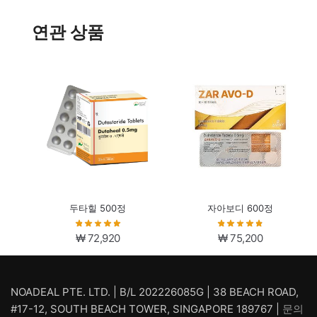
연관 상품
두타힐 500정
자아보디 600정
₩
72,920
₩
75,200
NOADEAL PTE. LTD. | B/L 202226085G | 38 BEACH ROAD,
#17-12, SOUTH BEACH TOWER, SINGAPORE 189767 |
문의