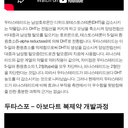
두타스테리드는 남성호르몬인 디히드로테스토스테론(DHT)을 감소시키
는 약물입니다. DHT는 전립선을 커지게 하고 모낭을 축소시켜 양성전립선
비대증과 남성형 탈모를 일으키는 호르몬으로, 테스토스테론이 5-알파 환
원효소(5-alpha reductase)에 의해 DHT로 전환됩니다. 두타스테리드는 이
5-알파 환원효소를 억제함으로써 DHT의 생성을 감소시켜 양성전립선비
대증과 남성형 탈모증(안드로겐 탈모증)의 치료에 사용됩니다. 피나스테
리드와 같은 계열의 약물로 약리작용이 같으며, 차이점은 두타스테리드는
5-알파 환원효소의 1, 2형(type)을 모두 차단하나, 피나스테리드는 2형만
을 차단한다는 것입니다. 따라서 두타스테리드가 피나스테리드보다 DHT
농도를 더 감소시키는 것으로 나타났습니다. 그러나 현재까지 두타스테리
드가 피나스테리드에 비해 효과나 부작용 측면에서 더 우수함을 뒷받침해
줄 만한 충분한 과학적 근거는 없습니다.
두타스포 – 아보다트 복제약 개발과정