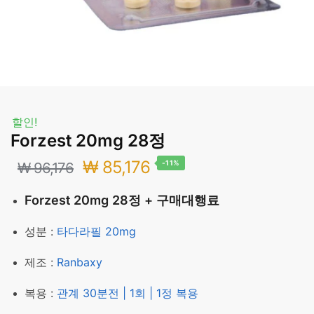
할인!
Forzest 20mg 28정
원
현
₩
85,176
-11%
₩
96,176
래
재
Forzest 20mg 28정 + 구매대행료
가
가
성분 :
타다라필 20mg
격:
격:
제조 :
Ranbaxy
₩ 96,176.
₩ 85,176.
복용 :
관계 30분전 | 1회 | 1정 복용