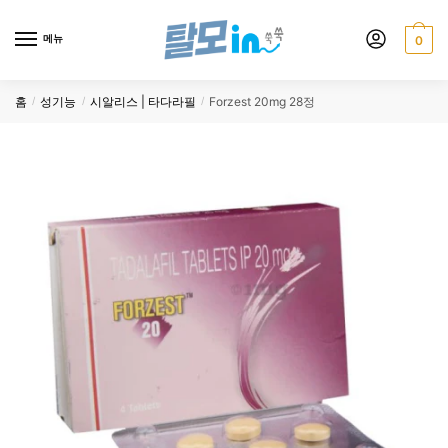
Skip
Skip
to
to
메뉴
0
navigation
content
홈
성기능
시알리스 | 타다라필
Forzest 20mg 28정
/
/
/