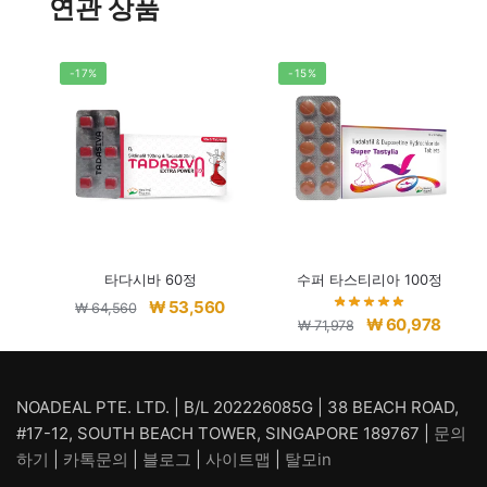
연관 상품
-17%
-15%
타다시바 60정
수퍼 타스티리아 100정
원
현
₩
53,560
₩
64,560
원
현
₩
60,978
₩
71,978
래
재
래
재
가
가
가
가
격:
격:
격:
격:
NOADEAL PTE. LTD. | B/L 202226085G | 38 BEACH ROAD,
₩ 64,560.
₩ 53,560.
₩ 71,978.
₩ 60,
#17-12, SOUTH BEACH TOWER, SINGAPORE 189767 |
문의
하기
|
카톡문의
|
블로그
|
사이트맵
|
탈모in