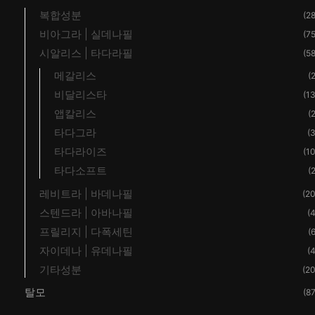
복합성분
(28
비아그라 | 실데나필
(75
시알리스 | 타다라필
(58
메갈리스
(2
비달리스타
(13
앱칼리스
(2
타다그라
(3
타다라이즈
(10
타다소프트
(2
레비트라 | 바데나필
(20
스텐드라 | 아바나필
(4
프릴리지 | 다폭세틴
(6
자이데나 | 유데나필
(4
기타성분
(20
탈모
(87