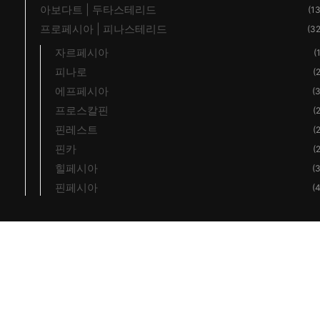
아보다트 | 두타스테리드
(13
프로페시아 | 피나스테리드
(32
자르페시아
(
피나로
(2
에프페시아
(3
프로스칼핀
(2
핀레스트
(2
핀카
(2
힐페시아
(3
핀페시아
(4