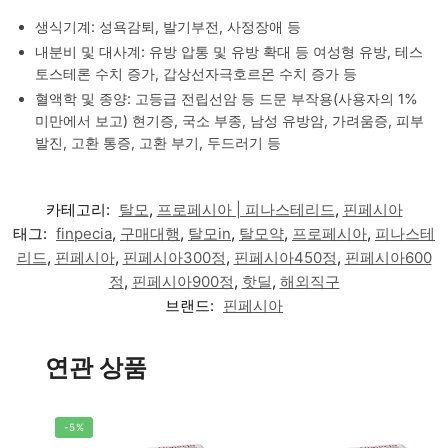
생식기계: 성욕감퇴, 발기부전, 사정장애 등
내분비 및 대사계: 유방 압통 및 유방 확대 등 여성형 유방, 테스
토스테론 수치 증가, 갑상선자극호르몬 수치 증가 등
혈액학 및 종양: 고등급 전립선암 등 드문 부작용(사용자의 1%
미만에서 보고) 현기증, 국소 부종, 남성 유방암, 가려움증, 피부
발진, 고환 통증, 고환 부기, 두드러기 등
카테고리:
탈모
,
프로페시아 | 피나스테리드
,
핀페시아
태그:
finpecia
,
구매대행
,
탈모in
,
탈모약
,
프로페시아
,
피나스테
리드
,
핀페시아
,
핀페시아300정
,
핀페시아450정
,
핀페시아600
정
,
핀페시아900정
,
핫딜
,
해외직구
브랜드:
핀페시아
연관 상품
-5%