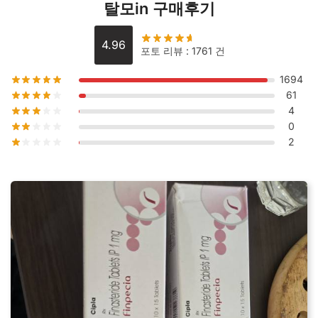
탈모in 구매후기
4.96
포토 리뷰 : 1761 건
1694
61
4
0
2