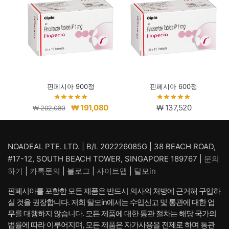
핀페시아 900정
핀페시아 600정
원
현
₩
191,080
₩
137,520
₩
202,080
래
재
가
가
격:
격:
NOADEAL PTE. LTD. | B/L 202226085G | 38 BEACH ROAD,
₩ 202,080.
₩ 191,080.
#17-12, SOUTH BEACH TOWER, SINGAPORE 189767 |
문의
하기
|
카톡문의
|
블로그
|
사이트맵
|
탈모in
핀페시아를 포함한 모든 제품은 반드시 의사의 처방에 근거해 구입하
실 것을 권장합니다. 저희 탈모in에서는 수입신고 및 통관에 대한 업
무를 대행하지 않습니다. 모든 제품에 대한 통관 절차는 해당 국가의
법률에 따라 이루어지며, 모든 제품은 자가사용을 전제로 하며 통관