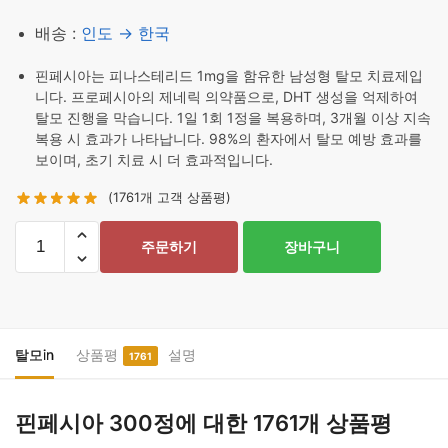
배송 :
인도 → 한국
핀페시아는 피나스테리드 1mg을 함유한 남성형 탈모 치료제입
니다. 프로페시아의 제네릭 의약품으로, DHT 생성을 억제하여
탈모 진행을 막습니다. 1일 1회 1정을 복용하며, 3개월 이상 지속
복용 시 효과가 나타납니다. 98%의 환자에서 탈모 예방 효과를
보이며, 초기 치료 시 더 효과적입니다.
(
1761
개 고객 상품평)
핀
주문하기
장바구니
페
시
아
300
정
탈모in
상품평
설명
1761
수
량
핀페시아 300정
에 대한 1761개 상품평