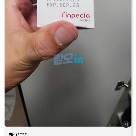
+1
j****