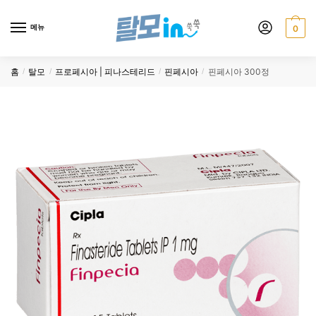
Skip
Skip
to
to
메뉴
0
navigation
content
홈
탈모
프로페시아 | 피나스테리드
핀페시아
핀페시아 300정
/
/
/
/