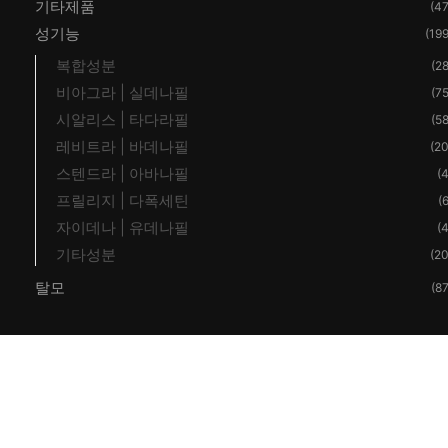
기타제품
(47
성기능
(199
복합성분
(28
비아그라 | 실데나필
(75
시알리스 | 타다라필
(58
레비트라 | 바데나필
(20
스텐드라 | 아바나필
(4
프릴리지 | 다폭세틴
(6
자이데나 | 유데나필
(4
기타성분
(20
탈모
(87