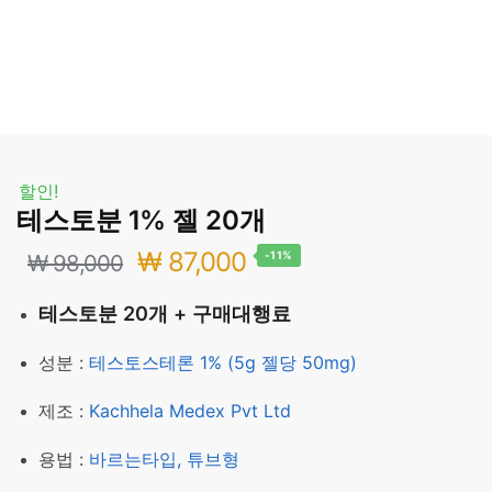
할인!
테스토분 1% 젤 20개
원
현
₩
87,000
-11%
₩
98,000
래
재
테스토분 20개 + 구매대행료
가
가
성분 :
테스토스테론 1% (5g 젤당 50mg)
격:
격:
제조 :
Kachhela Medex Pvt Ltd
₩ 98,000.
₩ 87,000.
용법 :
바르는타입, 튜브형