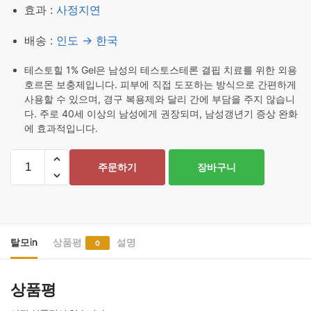
효과 :
사정지연
배송 :
인도 → 한국
테스토힐 1% Gel은 남성의 테스토스테론 결핍 치료를 위한 외용
호르몬 보충제입니다. 피부에 직접 도포하는 방식으로 간편하게
사용할 수 있으며, 경구 복용제와 달리 간에 부담을 주지 않습니
다. 주로 40세 이상의 남성에게 권장되며, 남성갱년기 증상 완화
에 효과적입니다.
테
주문하기
장바구니
스
토
분
1%
젤
탈모in
상품평
설명
0
20
개
상품평
수
량