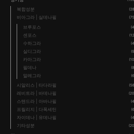
복합성분
(28
비아그라 | 실데나필
(75
브루포스
(4
센포스
(12
수하그라
(4
실디그라
(9
카마그라
(10
필데나
(8
말레그라
(6
시알리스 | 타다라필
(58
레비트라 | 바데나필
(20
스텐드라 | 아바나필
(4
프릴리지 | 다폭세틴
(6
자이데나 | 유데나필
(4
기타성분
(20