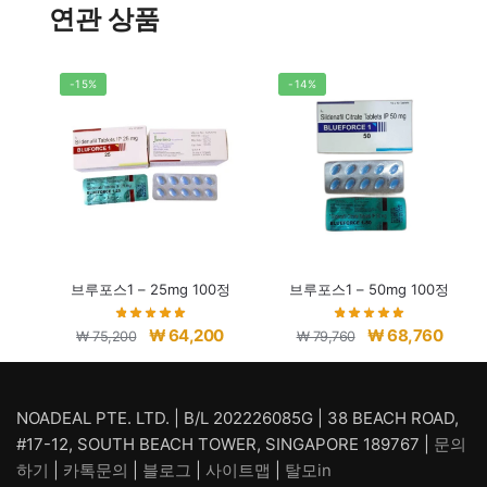
연관 상품
-15%
-14%
브루포스1 – 25mg 100정
브루포스1 – 50mg 100정
원
현
원
현
₩
64,200
₩
68,760
₩
75,200
₩
79,760
래
재
래
재
가
가
가
가
격:
격:
격:
격:
NOADEAL PTE. LTD. | B/L 202226085G | 38 BEACH ROAD,
₩ 75,200.
₩ 64,200.
₩ 79,760.
₩ 68,
#17-12, SOUTH BEACH TOWER, SINGAPORE 189767 |
문의
하기
|
카톡문의
|
블로그
|
사이트맵
|
탈모in