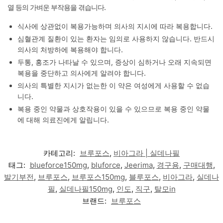
열 등의 가벼운 부작용을 겪습니다.
식사에 상관없이 복용가능하며 의사의 지시에 따라 복용합니다.
심혈관계 질환이 있는 환자는 임의로 사용하지 않습니다. 반드시
의사의 처방하에 복용해야 합니다.
두통, 홍조가 나타날 수 있으며, 증상이 심하거나 오래 지속되면
복용을 중단하고 의사에게 알려야 합니다.
의사의 특별한 지시가 없는한 이 약은 여성에게 사용할 수 없습
니다.
복용 중인 약물과 상호작용이 있을 수 있으므로 복용 중인 약물
에 대해 의료진에게 알립니다.
카테고리:
브루포스
,
비아그라 | 실데나필
태그:
blueforce150mg
,
bluforce
,
Jeerima
,
경구용
,
구매대행
,
발기부전
,
브루포스
,
브루포스150mg
,
블루포스
,
비아그라
,
실데나
필
,
실데나필150mg
,
인도
,
직구
,
탈모in
브랜드:
브루포스