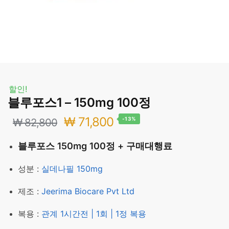
할인!
블루포스1 – 150mg 100정
원
현
₩
71,800
-13%
₩
82,800
래
재
블루포스 150mg 100정 + 구매대행료
가
가
성분 :
실데나필 150mg
격:
격:
제조 :
Jeerima Biocare Pvt Ltd
₩ 82,800.
₩ 71,800.
복용 :
관계 1시간전 | 1회 | 1정 복용