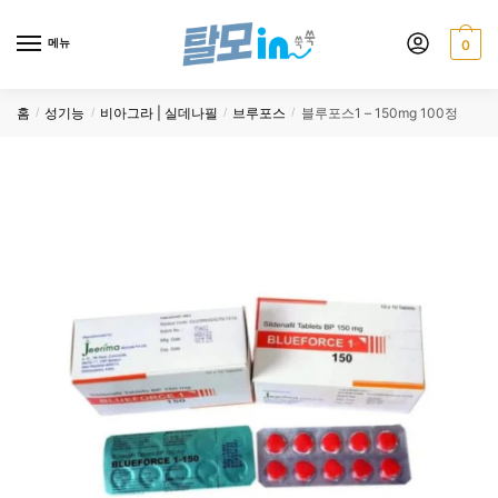
Skip
Skip
to
to
메뉴
0
navigation
content
홈
성기능
비아그라 | 실데나필
브루포스
블루포스1 – 150mg 100정
/
/
/
/