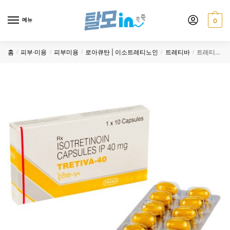
Skip
Skip
to
to
메뉴
0
navigation
content
홈
피부·미용
피부미용
로아큐탄 | 이소트레티노인
트레티바
트레티바 40mg 200정
/
/
/
/
/