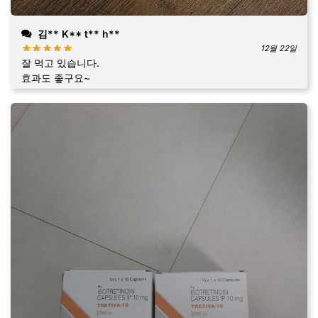
김** K** t** h**
12월 22일
잘 먹고 있습니다.
효과도 좋구요~