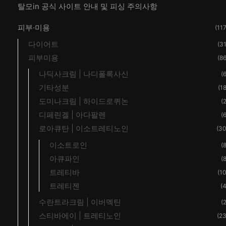
탈모in 공식 사이트 안내 및 피싱 주의사항
피부·미용
(117
다이어트
(31
피부미용
(86
나딕사크림 | 나디폴록사신
(6
기타성분
(18
도미나크림 | 하이드로퀴논
(2
디페린겔 | 아다팔렌
(6
로아큐탄 | 이소트레티노인
(30
이소트로인
(8
아큐파인
(8
트레티바
(10
트레티젠
(4
수란트라크림 | 이버멕틴
(2
스티바에이 | 트레티노인
(23