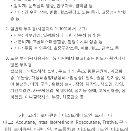
• 감각계: 눈꺼풀의 염증, 안구자극, 결막염 등
• 기타: 간 수치 상승, 빈혈, 혈소판감소 또는 증가, 고중성지방혈
증 등
일반적 부작용(사용자의 1~10%에서 보고)
• 피부: 피부감염, 일광화상에 대한 감수성 증가 등
• 내분비계: 고콜레스테롤혈증, 혈당수치의 상승 등
• 기타: 두통, 비인두염, 호중구감소증, 피로, 혈뇨, 단백뇨 등
드문 부작용(사용자의 1% 미만에서 보고) 또는 빈도가 확인되지
않은 부작용
탈모증, 과색소침착, 발한, 두드러기, 홍조, 횡문근융해, 과골화
증, 우울증, 가성뇌종양(양성뇌내압상승), 발작, 졸음, 현기증, 시
야 불선명, 이명, 구역, 출혈성 설사, 장염, 췌장염, 식도염, 간염,
기관지경련, 사구체신염, 월경이상, 성기능 장애, 고요산혈증, 심
계항진, 아나필락시스, 부종, 체중감소 등
카테고리:
로아큐탄 | 이소트레티노인
,
트레티바
태그:
Accutane
,
Intas
,
Isotretinoin
,
Roaccutane
,
Tretiva
,
구매
대행
,
로아큐탄
,
아큐테인
,
여드름치료
,
이소트레티노인
,
이소트레