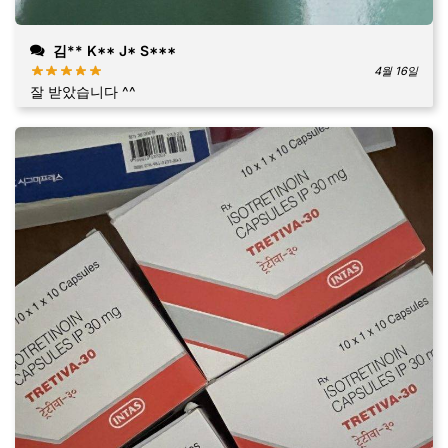
김** K** J* S***
4월 16일
잘 받았습니다 ^^