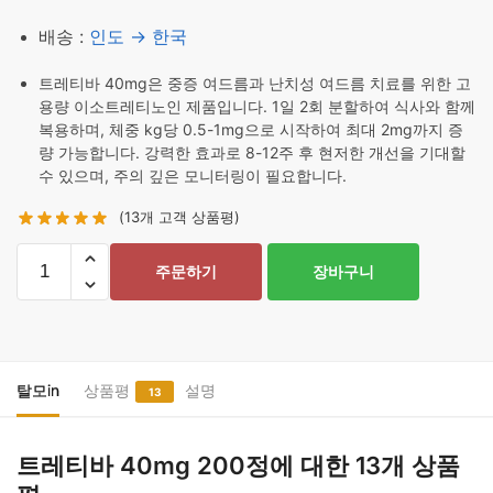
배송 :
인도 → 한국
트레티바 40mg은 중증 여드름과 난치성 여드름 치료를 위한 고
용량 이소트레티노인 제품입니다. 1일 2회 분할하여 식사와 함께
복용하며, 체중 kg당 0.5-1mg으로 시작하여 최대 2mg까지 증
량 가능합니다. 강력한 효과로 8-12주 후 현저한 개선을 기대할
수 있으며, 주의 깊은 모니터링이 필요합니다.
(
13
개 고객 상품평)
트
주문하기
장바구니
레
티
바
40mg
200
탈모in
상품평
설명
13
정
수
트레티바 40mg 200정
에 대한 13개 상품
량