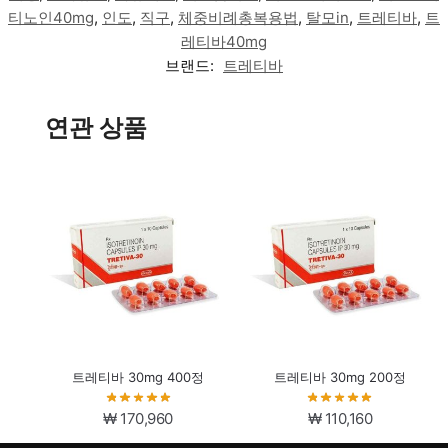
티노인40mg
,
인도
,
직구
,
체중비례총복용법
,
탈모in
,
트레티바
,
트
레티바40mg
브랜드:
트레티바
연관 상품
트레티바 30mg 400정
트레티바 30mg 200정
₩
170,960
₩
110,160