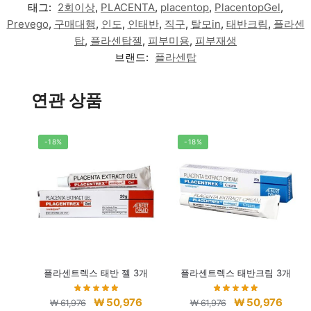
태그:
2회이상
,
PLACENTA
,
placentop
,
PlacentopGel
,
Prevego
,
구매대행
,
인도
,
인태반
,
직구
,
탈모in
,
태반크림
,
플라센
탑
,
플라센탑젤
,
피부미용
,
피부재생
브랜드:
플라센탑
연관 상품
-18%
-18%
플라센트렉스 태반 젤 3개
플라센트렉스 태반크림 3개
원
현
원
현
₩
50,976
₩
50,976
₩
61,976
₩
61,976