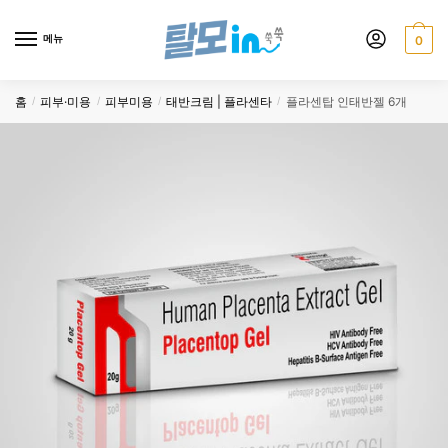
Skip
Skip
to
to
메뉴
0
navigation
content
홈
피부·미용
피부미용
태반크림 | 플라센타
플라센탑 인태반젤 6개
/
/
/
/