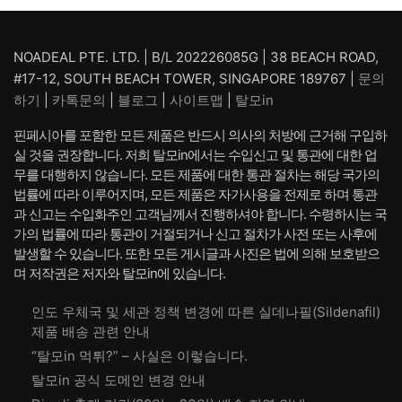
래
재
래
재
가
가
가
가
격:
격:
격:
격:
NOADEAL PTE. LTD. | B/L 202226085G | 38 BEACH ROAD,
₩ 61,976.
₩ 50,976.
₩ 61,976.
₩ 50,
#17-12, SOUTH BEACH TOWER, SINGAPORE 189767 |
문의
하기
|
카톡문의
|
블로그
|
사이트맵
|
탈모in
핀페시아를 포함한 모든 제품은 반드시 의사의 처방에 근거해 구입하
실 것을 권장합니다. 저희 탈모in에서는 수입신고 및 통관에 대한 업
무를 대행하지 않습니다. 모든 제품에 대한 통관 절차는 해당 국가의
법률에 따라 이루어지며, 모든 제품은 자가사용을 전제로 하며 통관
과 신고는 수입화주인 고객님께서 진행하셔야 합니다. 수령하시는 국
가의 법률에 따라 통관이 거절되거나 신고 절차가 사전 또는 사후에
발생할 수 있습니다. 또한 모든 게시글과 사진은 법에 의해 보호받으
며 저작권은 저자와 탈모in에 있습니다.
인도 우체국 및 세관 정책 변경에 따른 실데나필(Sildenafil)
제품 배송 관련 안내
“탈모in 먹튀?” – 사실은 이렇습니다.
탈모in 공식 도메인 변경 안내