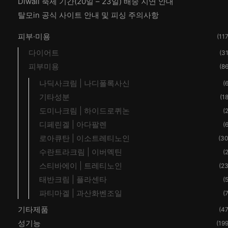
Diwali 축제 기간(20일 – 23일) 배송 지연 안내
탈모in 공식 사이트 안내 및 피싱 주의사항
피부·미용
(117
다이어트
(31
피부미용
(86
나딕사크림 | 나디폴록사신
(6
기타성분
(18
도미나크림 | 하이드로퀴논
(2
디페린겔 | 아다팔렌
(6
로아큐탄 | 이소트레티노인
(30
수란트라크림 | 이버멕틴
(2
스티바에이 | 트레티노인
(23
태반크림 | 플라센타
(5
파티마겔 | 과산화벤조일
(7
기타제품
(47
성기능
(199