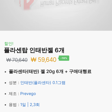
할인!
플라센탑 인태반젤 6개
원
현
₩
59,640
-16%
₩
70,640
래
재
플라센타(태반) 젤 20g 6개 + 구매대행료
가
가
성분 :
인태반(플라센타) 0.1그램
격:
격:
제조 :
Prevego
₩ 70,640.
₩ 59,640.
용법 :
1일 | 2,3회