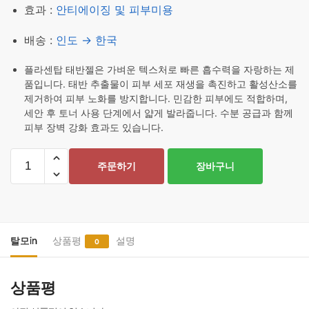
효과 :
안티에이징 및 피부미용
배송 :
인도 → 한국
플라센탑 태반젤은 가벼운 텍스처로 빠른 흡수력을 자랑하는 제
품입니다. 태반 추출물이 피부 세포 재생을 촉진하고 활성산소를
제거하여 피부 노화를 방지합니다. 민감한 피부에도 적합하며,
세안 후 토너 사용 단계에서 얇게 발라줍니다. 수분 공급과 함께
피부 장벽 강화 효과도 있습니다.
플
주문하기
장바구니
라
센
탑
인
태
탈모in
상품평
설명
0
반
젤
상품평
6
개