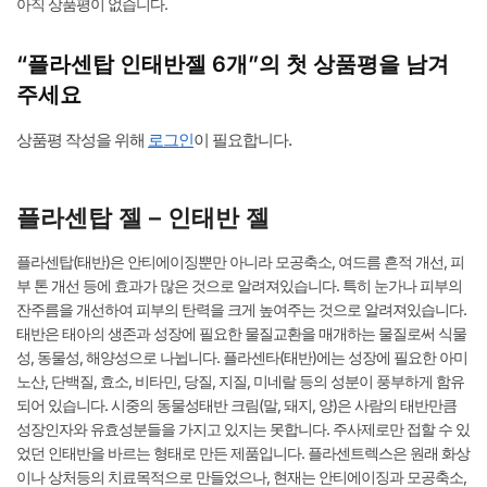
아직 상품평이 없습니다.
수
량
“플라센탑 인태반젤 6개”의 첫 상품평을 남겨
주세요
상품평 작성을 위해
로그인
이 필요합니다.
플라센탑 젤 – 인태반 젤
플라센탑(태반)은 안티에이징뿐만 아니라 모공축소, 여드름 흔적 개선, 피
부 톤 개선 등에 효과가 많은 것으로 알려져있습니다. 특히 눈가나 피부의
잔주름을 개선하여 피부의 탄력을 크게 높여주는 것으로 알려져있습니다.
태반은 태아의 생존과 성장에 필요한 물질교환을 매개하는 물질로써 식물
성, 동물성, 해양성으로 나뉩니다. 플라센타(태반)에는 성장에 필요한 아미
노산, 단백질, 효소, 비타민, 당질, 지질, 미네랄 등의 성분이 풍부하게 함유
되어 있습니다. 시중의 동물성태반 크림(말, 돼지, 양)은 사람의 태반만큼
성장인자와 유효성분들을 가지고 있지는 못합니다. 주사제로만 접할 수 있
었던 인태반을 바르는 형태로 만든 제품입니다. 플라센트렉스은 원래 화상
이나 상처등의 치료목적으로 만들었으나, 현재는 안티에이징과 모공축소,