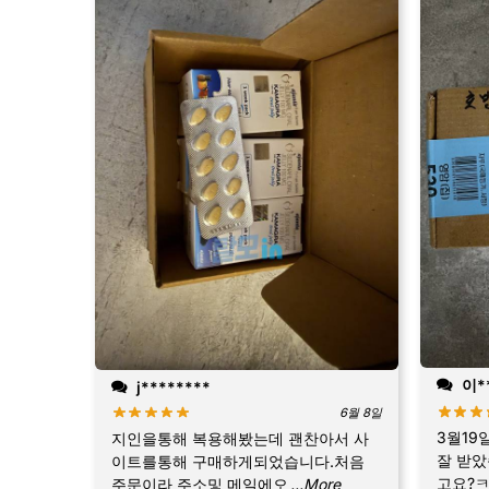
이**
j********
6월 8일
3월19
지인을통해 복용해봤는데 괜찬아서 사
잘 받았
이트를통해 구매하게되었습니다.처음
고요?ㅋ
주문이라 주소및 메일에오
...More