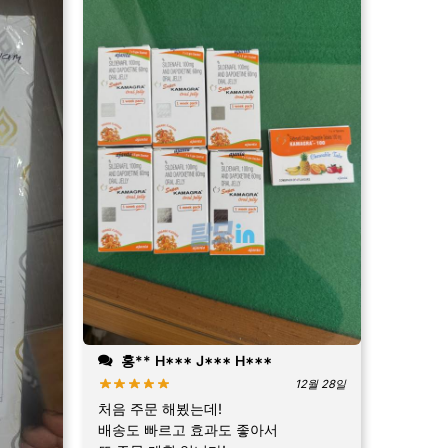
홍** H*** J*** H***
12월 28일
처음 주문 해뵜는데!
배송도 빠르고 효과도 좋아서