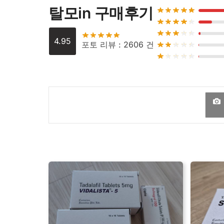
등)를 투여 받는 환자에게 병용 시 이차적인
탈모in 구매후기
안과계: 시야장애, 시야 흐림, 청색시(모든
드물게 실데나필을 복용한 환자에서 시력이
호흡기계: 코막힘, 기침, 코피 등
용한 환자들이 갑작스런 시력이나 청력의 상
소화기계: 구역, 소화불량 등
4.95
음식물과 함께 투여할 경우 공복 투여보다 
포토 리뷰 : 2606 건
근골격계: 사지통, 근육통, 허리통증 등
발기부전 치료제로 사용될 경우, 실데나필 
기타: 얼굴 붉어짐, 인플루엔자 등
어야 한다.
발기부전 치료제로 사용 시, 성행위는 심장
드문 부작용
(사용자의 1% 미만에서 보고)
발기부전 치료제로 사용 시, 최대 추천 용량
신경계: 졸음, 실신, 발작, 눈통증, 눈부심, 광시증,
폐동맥 고혈압 치료제로 사용 시, 폐동맥 
식도 역류질환, 구토, 상복부 통증, 구강건조, 발진,
실데나필 투여는 권장되지 않는다.