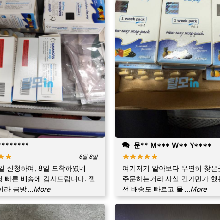
*******
문** M*** W** Y****
6월 8일
9일 신청하여, 8일 도착하였네
여기저기 알아보다 우연히 찾은
엄청 빠른 배송에 감사드립니다. 젤
주문하는거라 사실 긴가민가 했는
이라 금방
...More
선 배송도 빠르고 물
...More