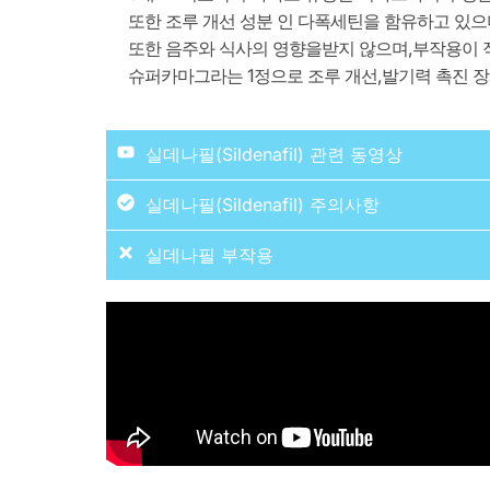
또한 조루 개선 성분 인 다폭세틴을 함유하고 있으며
또한 음주와 식사의 영향을받지 않으며,부작용이 적
슈퍼카마그라는 1정으로 조루 개선,발기력 촉진 장
실데나필(Sildenafil) 관련 동영상
실데나필(Sildenafil) 주의사항
실데나필 부작용
출혈이상 또는 활동성 소화성궤양 환자, 고령자, 중
자에게는 신중하게 투여하여야 한다.
흔한 부작용
(사용자의 10% 이상에서 보고)
발기부전 치료제로 사용 시 해부학적 음경 기
두통, 얼굴 붉어짐, 소화불량 등
혈, 심근경색 병력 환자에게는 신중하게 투
폐동맥 고혈압 치료제로 사용 시 불안정형 
게는 신중하게 투여해야 한다.
일반적 부작용
(사용자의 1~10%에서 보고)
혈관을 확장하여 혈압을 일시적으로 약하게 
정신신경계: 어지러움, 불면증 등