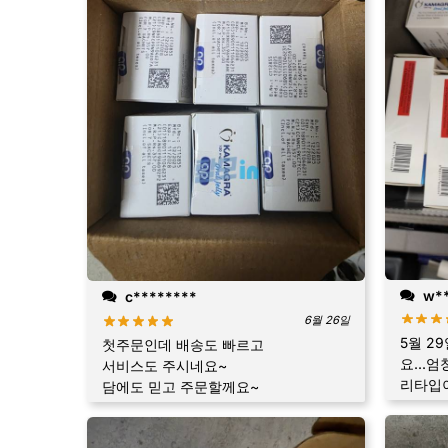
w**
c********
6월 26일
5월 2
첫주문인데 배송도 빠르고
요...
서비스도 주시네요~
리타입
담에도 믿고 주문할께요~