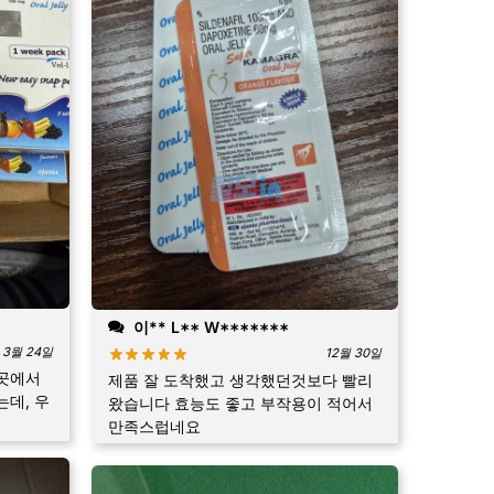
이** L** W*******
3월 24일
12월 30일
곳에서
제품 잘 도착했고 생각했던것보다 빨리
데, 우
왔습니다 효능도 좋고 부작용이 적어서
만족스럽네요