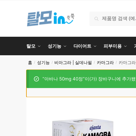
검색
탈모
성기능
다이어트
피부미용
홈
성기능
비아그라 | 실데나필
카마그라
카마그라 
/
/
/
/
“아바나 50mg 40정”이(가) 장바구니에 추가