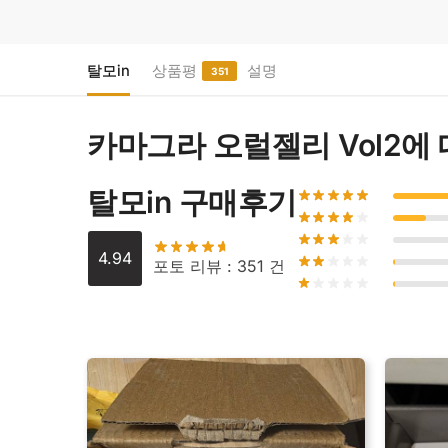
탈모in
상품평
설명
351
카마그라 오럴젤리 Vol2
에 
탈모in 구매후기
4.94
포토 리뷰 : 351 건