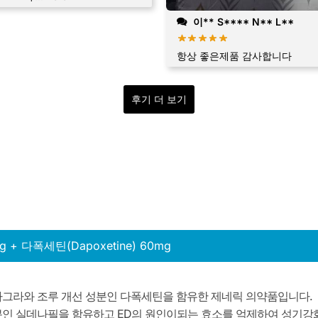
이** S**** N** L**
항상 좋은제품 감사합니다
후기 더 보기
g + 다폭세틴(Dapoxetine) 60mg
아그라와 조루 개선 성분인 다폭세틴을 함유한 제네릭 의약품입니다.
분인 실데나필을 함유하고 ED의 원인이되는 효소를 억제하여 성기강화