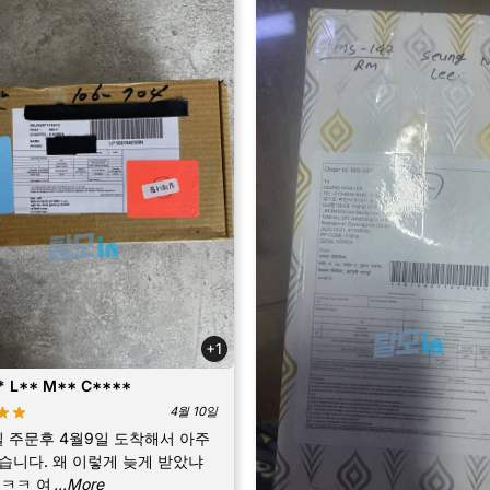
+1
 L** M** C****
4월 10일
일 주문후 4월9일 도착해서 아주
습니다. 왜 이렇게 늦게 받았냐
ㅋㅋ 여
...More