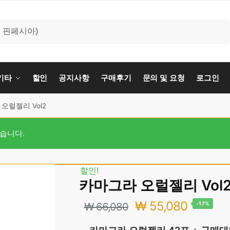
기타
할인
공지사항
구매후기
문의 및 요청
로그인
오럴젤리 Vol2
됐습니다.
할인!
카마그라 오럴젤리 Vol
₩
55,080
₩
66,080
-17%