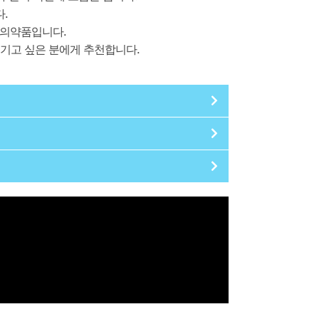
.
 의약품입니다.
즐기고 싶은 분에게 추천합니다.
, 당뇨병성 망막증 환자, 다발성 전신위축증 환
 않은 심혈관계 질환 환자, 뇌경색, 뇌출
제(보센탄 등)로 치료를 받고 있는 환자에
또한 알파차단제(예, 탐스로신, 알푸조신