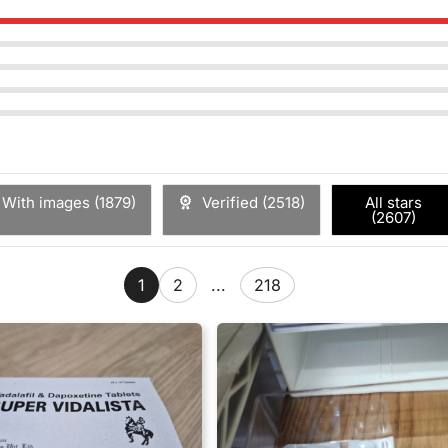
 저혈압이 나타날 수 있으므로 주의가 필요하다.
 사물이 청색으로 보이는 시각 이상증상) 등
 감퇴하거나 손실되는 경우가 보고되었으며, 갑작스러운 청력 
실이 발생하는 경우 즉시 의료진에게 알린다.
효과 발현 시간이 지연될 가능성이 있다.
투여 전 발기부전 및 기저질환에 대한 객관적인 진단을 근거로
의 위험을 수반하므로 치료를 시작하기 전에 심혈관계 상태에 주
으로 100 mg이 필요한 환자의 경우 부작용 발생 가능성이 증가
With images (
1879
)
Verified (
2518
)
All stars
 색시증, 눈충혈, 시야 밝아짐, 눈 부종, 안구건조, 맥박 빨라짐, 두근거림
(
2607
)
혈관확장제는 폐정맥 폐색질환 환자의 심혈관 질환 상태를 악화시
 더운 느낌 등
1
2
...
218