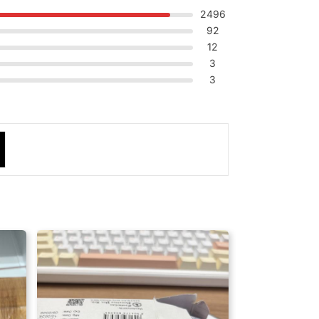
2496
감퇴나 난청이 보고되었다. 실데나필을 복
92
12
3
3
 임상치료가 필요한 환자로 제한하여 사용되
의를 기울여야 한다.
될 수 있다.
, 저혈압, 인후 답답함, 코 건조, 코 부종, 위
킬 수 있으므로, 폐정맥 폐색질환 환자에게