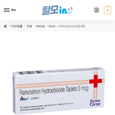
Skip
Skip
to
to
메뉴
0
navigation
content
홈
기타제품
구토
이리보
Ibset – 이리보(라모세트론)
/
/
/
/