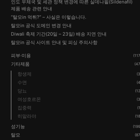
인도 우체국 및 세관 정책 변경에 따른 실데나필(Sildenafil)
제품 배송 관련 안내
“탈모in 먹튀?” – 사실은 이렇습니다.
탈모in 공식 도메인 변경 안내
Diwali 축제 기간(20일 – 23일) 배송 지연 안내
탈모in 공식 사이트 안내 및 피싱 주의사항
피부·미용
(117
기타제품
(47
항생제
(3
수면
(4
당뇨
(12
여성호르몬
(3
집중력
(
히말라야
(18
성기능
(199
탈모
(87