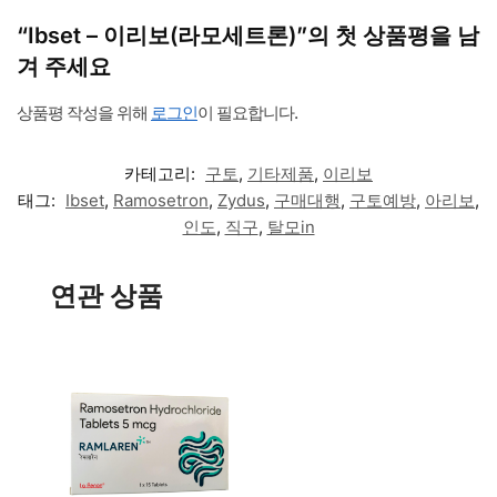
량
“Ibset – 이리보(라모세트론)”의 첫 상품평을 남
겨 주세요
상품평 작성을 위해
로그인
이 필요합니다.
카테고리:
구토
,
기타제품
,
이리보
태그:
Ibset
,
Ramosetron
,
Zydus
,
구매대행
,
구토예방
,
아리보
,
인도
,
직구
,
탈모in
연관 상품