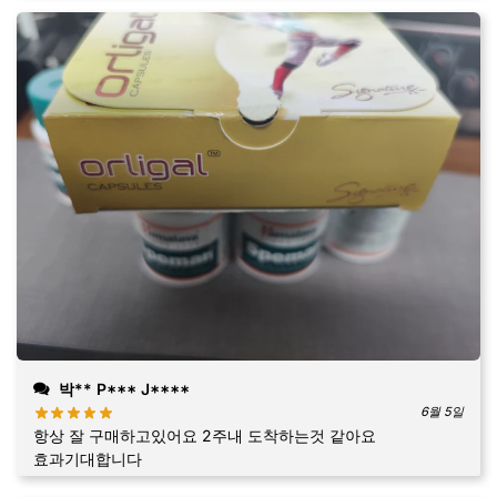
박** P*** J****
6월 5일
항상 잘 구매하고있어요 2주내 도착하는것 같아요
효과기대합니다