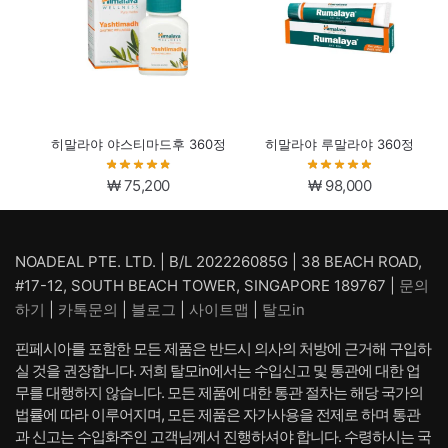
히말라야 야스티마드후 360정
히말라야 루말라야 360정
₩
75,200
₩
98,000
NOADEAL PTE. LTD. | B/L 202226085G | 38 BEACH ROAD,
#17-12, SOUTH BEACH TOWER, SINGAPORE 189767 |
문의
하기
|
카톡문의
|
블로그
|
사이트맵
|
탈모in
핀페시아를 포함한 모든 제품은 반드시 의사의 처방에 근거해 구입하
실 것을 권장합니다. 저희 탈모in에서는 수입신고 및 통관에 대한 업
무를 대행하지 않습니다. 모든 제품에 대한 통관 절차는 해당 국가의
법률에 따라 이루어지며, 모든 제품은 자가사용을 전제로 하며 통관
과 신고는 수입화주인 고객님께서 진행하셔야 합니다. 수령하시는 국