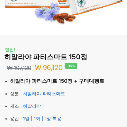
할인!
히말라야 파티스마트 150정
원
현
₩
96,120
-10%
₩
107,120
래
재
히말라야 파티스마트 150정 + 구매대행료
가
가
성분 :
히말라야 파티스마트
격:
격:
제조 :
히말라야
₩ 107,120.
₩ 96,120.
용법 :
1일 | 1회 | 1정 복용