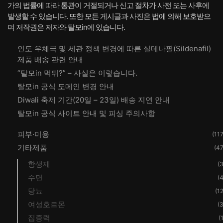
가의 법률에 따라 통관이 거절되거나 신고 절차가 사전 또는 사후에
발생할 수 있습니다. 또한 모든 게시글과 사진은 법에 의해 보호받으
며 저작권은 저자와 탈모in에 있습니다.
인도 우체국 및 세관 정책 변경에 따른 실데나필(Sildenafil)
제품 배송 관련 안내
“탈모in 먹튀?” – 사실은 이렇습니다.
탈모in 공식 도메인 변경 안내
Diwali 축제 기간(20일 – 23일) 배송 지연 안내
탈모in 공식 사이트 안내 및 피싱 주의사항
피부·미용
(117
기타제품
(47
항생제
(3
수면
(4
당뇨
(12
여성호르몬
(3
집중력
(