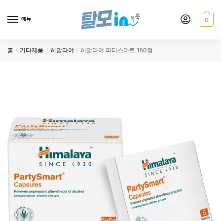
Skip
Skip
to
to
메뉴
0
navigation
content
홈
기타제품
히말라야
히말라야 파티스마트 150정
/
/
/