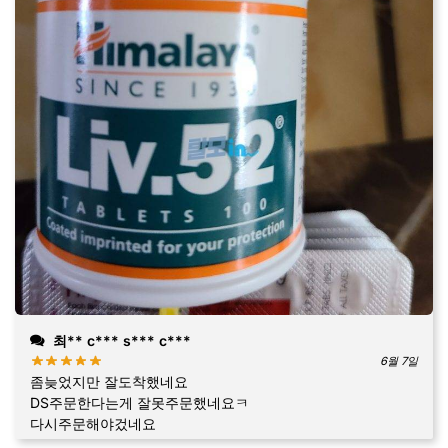
최** c*** s*** c***
6월 7일
좀늦었지만 잘도착했네요
DS주문한다는게 잘못주문했네요ㅋ
다시주문해야겄네요