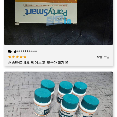
d**********
12월 18일
배송빠르네요 먹어보고 또구매할게요