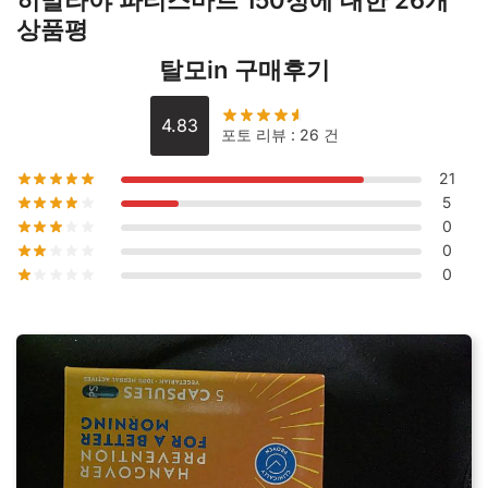
히말라야 파티스마트 150정
에 대한 26개
트
상품평
150
정
탈모in 구매후기
수
량
4.83
포토 리뷰 : 26 건
21
5
0
0
0