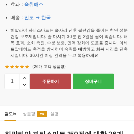
효과 :
숙취해소
배송 :
인도 → 한국
히말라야 파티스마트는 술자리 전후 불편감을 줄이는 천연 성분
건강 보조제입니다. 술 마시기 30분 전 2알을 씹어 먹습니다. 해
독 효과, 소화 촉진, 수분 보충, 면역 강화에 도움을 줍니다. 아세
트알데히드 축적을 방지하여 숙취를 예방하고 회복 시간을 단축
시킵니다. 36시간 이상 간격을 두고 복용하세요.
(
26
개 고객 상품평)
히
주문하기
장바구니
말
라
야
파
티
탈모in
상품평
설명
26
스
마