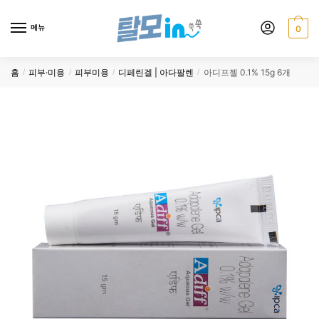
Skip
Skip
to
to
메뉴
0
navigation
content
홈
피부·미용
피부미용
디페린겔 | 아다팔렌
아디프젤 0.1% 15g 6개
/
/
/
/