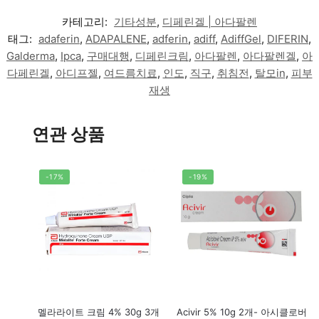
카테고리:
기타성분
,
디페린겔 | 아다팔렌
태그:
adaferin
,
ADAPALENE
,
adferin
,
adiff
,
AdiffGel
,
DIFERIN
,
Galderma
,
Ipca
,
구매대행
,
디페린크림
,
아다팔렌
,
아다팔렌겔
,
아
다페린겔
,
아디프젤
,
여드름치료
,
인도
,
직구
,
취침전
,
탈모in
,
피부
재생
연관 상품
-17%
-19%
멜라라이트 크림 4% 30g 3개
Acivir 5% 10g 2개- 아시클로버