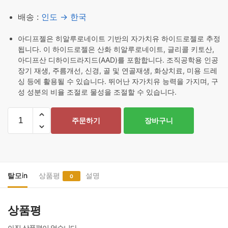
배송 :
인도 → 한국
아디프젤은 히알루로네이트 기반의 자가치유 하이드로젤로 추정
됩니다. 이 하이드로젤은 산화 히알루로네이트, 글리콜 키토산,
아디프산 디하이드라지드(AAD)를 포함합니다. 조직공학용 인공
장기 재생, 주름개선, 신경, 골 및 연골재생, 화상치료, 미용 드레
싱 등에 활용될 수 있습니다. 뛰어난 자가치유 능력을 가지며, 구
성 성분의 비율 조절로 물성을 조절할 수 있습니다.
아
주문하기
장바구니
디
프
젤
0.1%
15g
탈모in
상품평
설명
0
6
개
상품평
수
량
아직 상품평이 없습니다.