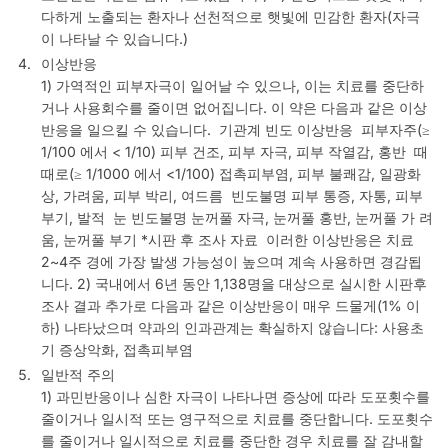
다하게 노출되는 환자나 선천적으로 햇빛에 민감한 환자(자극
이 나타날 수 있습니다.)
이상반응
1) 가역적인 피부자극이 일어날 수 있으나, 이는 치료를 중단하
거나 사용회수를 줄이면 없어집니다. 이 약은 다음과 같은 이상
반응을 일으킬 수 있습니다. 기관계 빈도 이상반응 피부자주(≥
1/100 에서 < 1/10) 피부 건조, 피부 자극, 피부 작열감, 홍반 때
때로(≥ 1/1000 에서 <1/100) 접촉피부염, 피부 불쾌감, 일광화
상, 가려움, 피부 박리, 여드름 빈도불명 피부 통증, 자통, 피부
부기, 발적 눈 빈도불명 눈꺼풀 자극, 눈꺼풀 홍반, 눈꺼풀 가 려
움, 눈꺼풀 부기 *시판 후 조사 자료 이러한 이상반응은 치료
2~4주 경에 가장 발생 가능성이 높으며 계속 사용하면 경감됩
니다. 2) 국내에서 6년 동안 1,138명을 대상으로 실시한 시판후
조사 결과 추가로 다음과 같은 이상반응이 매우 드물게(1% 이
하) 나타났으며 약과의 인과관계는 확실하지 않습니다: 사용초
기 증상악화, 접촉피부염
일반적 주의
1) 과민반응이나 심한 자극이 나타나면 증상에 따라 도포횟수를
줄이거나 일시적 또는 영구적으로 치료를 중단합니다. 도포횟수
를 줄이거나 일시적으로 치료를 중단한 경우 치료를 잘 감내할