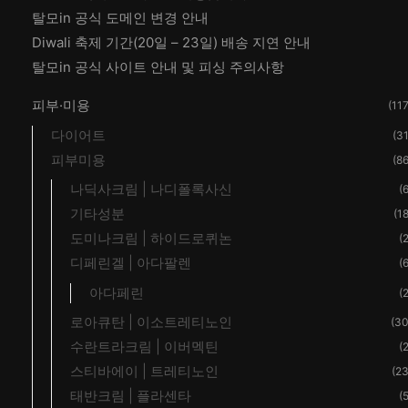
탈모in 공식 도메인 변경 안내
Diwali 축제 기간(20일 – 23일) 배송 지연 안내
탈모in 공식 사이트 안내 및 피싱 주의사항
피부·미용
(117
다이어트
(31
피부미용
(86
나딕사크림 | 나디폴록사신
(6
기타성분
(18
도미나크림 | 하이드로퀴논
(2
디페린겔 | 아다팔렌
(6
아다페린
(2
로아큐탄 | 이소트레티노인
(30
수란트라크림 | 이버멕틴
(2
스티바에이 | 트레티노인
(23
태반크림 | 플라센타
(5