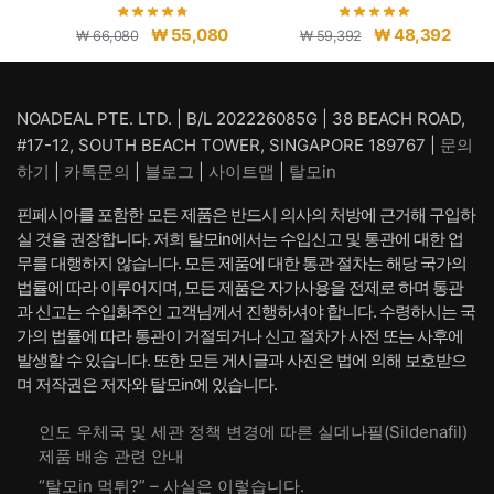
원
현
원
현
₩
55,080
₩
48,392
₩
66,080
₩
59,392
래
재
래
재
가
가
가
가
격:
격:
격:
격:
NOADEAL PTE. LTD. | B/L 202226085G | 38 BEACH ROAD,
₩ 66,080.
₩ 55,080.
₩ 59,392.
₩ 48,
#17-12, SOUTH BEACH TOWER, SINGAPORE 189767 |
문의
하기
|
카톡문의
|
블로그
|
사이트맵
|
탈모in
핀페시아를 포함한 모든 제품은 반드시 의사의 처방에 근거해 구입하
실 것을 권장합니다. 저희 탈모in에서는 수입신고 및 통관에 대한 업
무를 대행하지 않습니다. 모든 제품에 대한 통관 절차는 해당 국가의
법률에 따라 이루어지며, 모든 제품은 자가사용을 전제로 하며 통관
과 신고는 수입화주인 고객님께서 진행하셔야 합니다. 수령하시는 국
가의 법률에 따라 통관이 거절되거나 신고 절차가 사전 또는 사후에
발생할 수 있습니다. 또한 모든 게시글과 사진은 법에 의해 보호받으
며 저작권은 저자와 탈모in에 있습니다.
인도 우체국 및 세관 정책 변경에 따른 실데나필(Sildenafil)
제품 배송 관련 안내
“탈모in 먹튀?” – 사실은 이렇습니다.