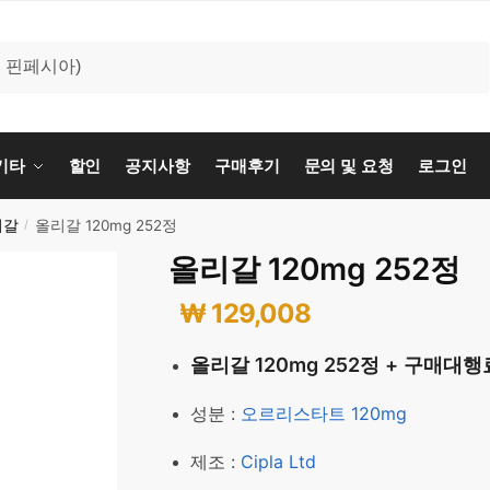
기타
할인
공지사항
구매후기
문의 및 요청
로그인
리갈
올리갈 120mg 252정
/
올리갈 120mg 252정
₩
129,008
올리갈 120mg 252정 + 구매대행
성분 :
오르리스타트 120mg
제조 :
Cipla Ltd