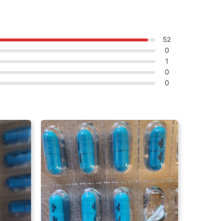
52
0
1
0
0