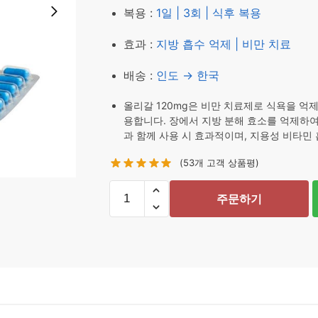
복용 :
1일 | 3회 | 식후 복용
효과 :
지방 흡수 억제 | 비만 치료
배송 :
인도 → 한국
올리갈 120mg은 비만 치료제로 식욕을 억
용합니다. 장에서 지방 분해 효소를 억제하여
과 함께 사용 시 효과적이며, 지용성 비타민
(
53
개 고객 상품평)
올
주문하기
리
갈
120mg
252
정
수
량