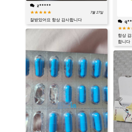
z*****
7월 27일
잘받았어요 항상 감사합니다
q**
항상 감
합니다