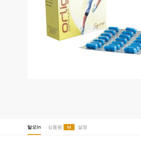
탈모in
상품평
설명
53