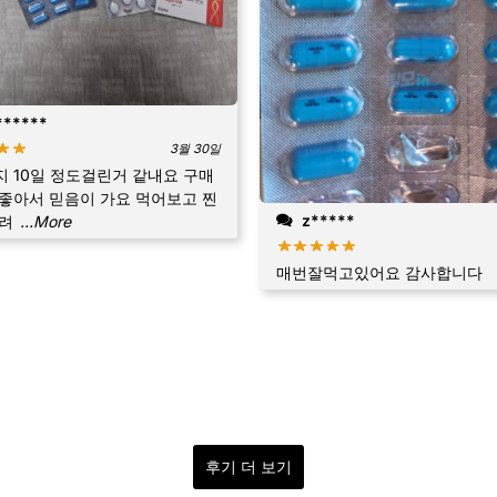
******
3월 30일
 10일 정도걸린거 같내요 구매
좋아서 믿음이 가요 먹어보고 찐
z*****
올려
...More
매번잘먹고있어요 감사합니다
후기 더 보기