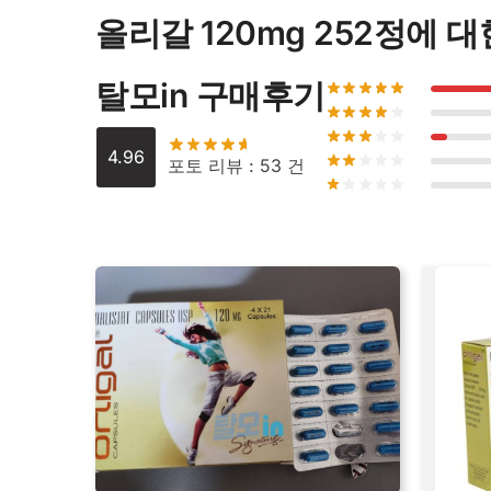
올리갈 120mg 252정
에 대
탈모in 구매후기
4.96
포토 리뷰 : 53 건