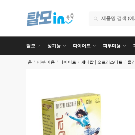
Skip
Skip
to
to
검
검색
navigation
content
색:
탈모
성기능
다이어트
피부미용
홈
피부·미용
다이어트
제니칼 | 오르리스타트
올
/
/
/
/