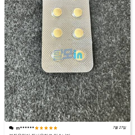
m******
7월 27일