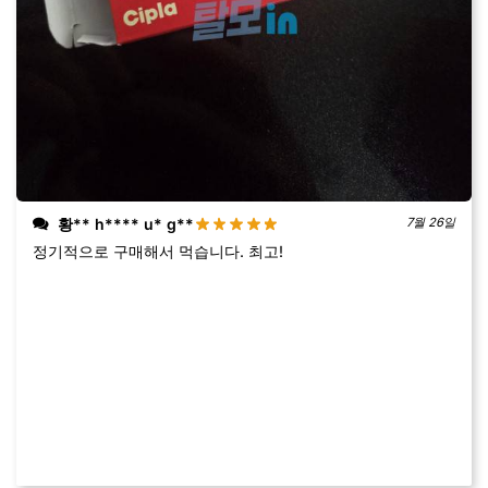
황** h**** u* g**
7월 26일
정기적으로 구매해서 먹습니다. 최고!