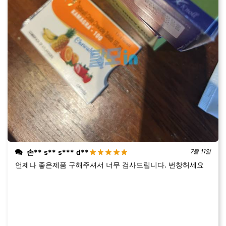
손** s** s*** d**
7월 11일
언제나 좋은제품 구해주셔서 너무 검사드립니다. 번창허세요