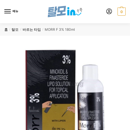
Skip
Skip
to
to
메뉴
0
navigation
content
홈
탈모
바르는 타입
MORR F 3% 180ml
/
/
/