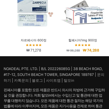
자르페시아 600정
힐페시아1mg 900정
원
현
₩
71,278
₩
74,288
₩
96,288
래
재
가
가
격:
격:
NOADEAL PTE. LTD. | B/L 202226085G | 38 BEACH ROAD,
₩ 96,288.
₩ 74,
#17-12, SOUTH BEACH TOWER, SINGAPORE 189767 |
문의
하기
|
카톡문의
|
블로그
|
사이트맵
|
탈모in
핀페시아를 포함한 모든 제품은 반드시 의사의 처방에 근거해 구입하
실 것을 권장합니다. 저희 탈모in에서는 수입신고 및 통관에 대한 업
무를 대행하지 않습니다. 모든 제품에 대한 통관 절차는 해당 국가의
법률에 따라 이루어지며, 모든 제품은 자가사용을 전제로 하며 통관