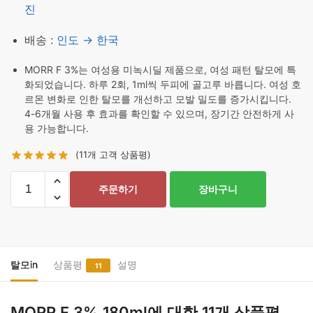
진
배송 :
인도 → 한국
MORR F 3%는 여성용 미녹시딜 제품으로, 여성 패턴 탈모에 특
화되었습니다. 하루 2회, 1ml씩 두피에 골고루 바릅니다. 여성 호
르몬 변화로 인한 탈모를 개선하고 모발 밀도를 증가시킵니다.
4-6개월 사용 후 효과를 확인할 수 있으며, 장기간 안전하게 사
용 가능합니다.
(
11
개 고객 상품평)
MORR
주문하기
장바구니
F
3%
180ml
수
량
탈모in
상품평
설명
11
MORR F 3% 180ml
에 대한 11개 상품평