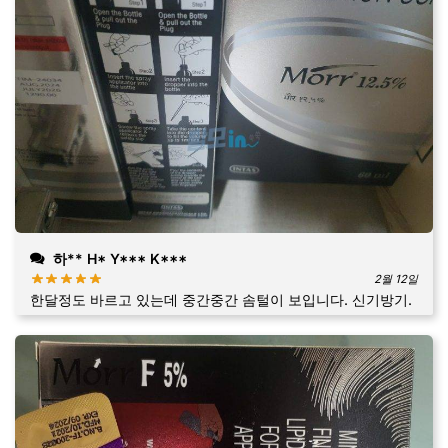
하** H* Y*** K***
2월 12일
한달정도 바르고 있는데 중간중간 솜털이 보입니다. 신기방기.