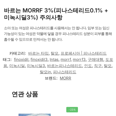
바르는 MORRF 3%(피나스테리드0.1% +
미녹시딜3%) 주의사항
소아 또는 여성은 피나스테리드를 사용해서는 안 됩니다. 임부 또는 임신
가능성이 있는 여성은 약물에 닿을 경우 피나스테리드 성분이 피부를 통해
흡수될 수 있으므로 만져서는 안 됩니다.
카테고리:
바르는 타입
,
탈모
,
프로페시아 | 피나스테리드
태그:
finoxidil
,
finoxidil3
,
Intas
,
morrf
,
morrf3
,
구매대행
,
도포
용
,
미녹시딜
,
미녹시딜3
,
바르는피나스테리드
,
인도
,
직구
,
탈모
,
탈모in
,
피나스테리드
브랜드:
MORR
연관 상품
-23%