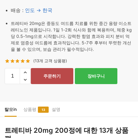
배송 :
인도 → 한국
트레티바 20mg은 중등도 여드름 치료를 위한 중간 용량 이소트
레티노인 제품입니다. 1일 1-2회 식사와 함께 복용하며, 체중 kg
당 0.5-1mg으로 시작합니다. 강력한 항염 효과와 피지 분비 억
제로 염증성 여드름에 효과적입니다. 5-7주 후부터 뚜렷한 개선
을 볼 수 있으며, 보습 관리가 필수적입니다.
(
13
개 고객 상품평)
트
주문하기
장바구니
레
티
바
20mg
200
탈모in
상품평
설명
13
정
수
트레티바 20mg 200정
에 대한 13개 상품
량