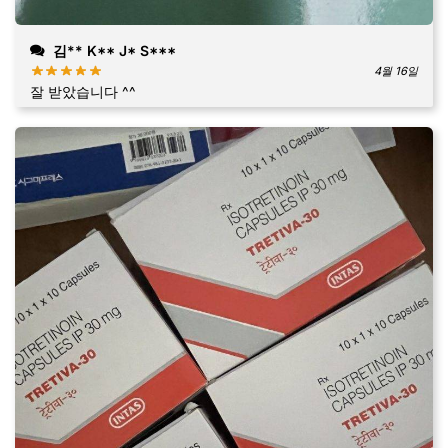
김** K** J* S***
4월 16일
잘 받았습니다 ^^