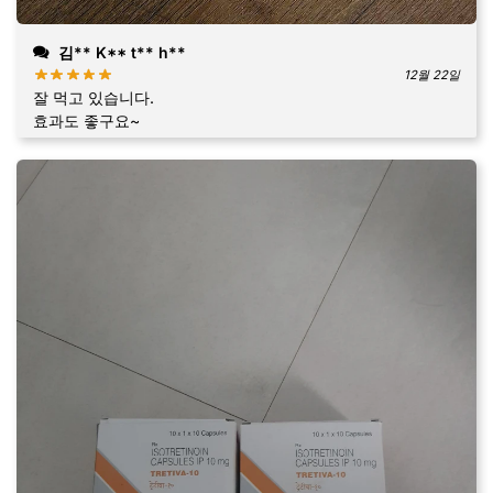
김** K** t** h**
12월 22일
잘 먹고 있습니다.
효과도 좋구요~