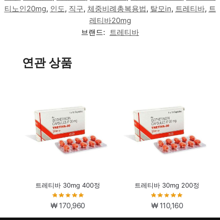
티노인20mg
,
인도
,
직구
,
체중비례총복용법
,
탈모in
,
트레티바
,
트
레티바20mg
브랜드:
트레티바
연관 상품
트레티바 30mg 400정
트레티바 30mg 200정
₩
170,960
₩
110,160