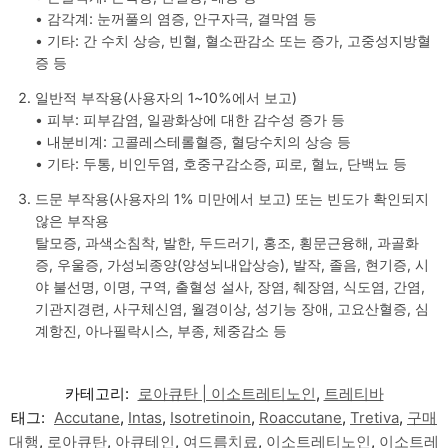
• 감각계: 눈꺼풀의 염증, 안구자극, 결막염 등
• 기타: 간 수치 상승, 빈혈, 혈소판감소 또는 증가, 고중성지방혈
증 등
일반적 부작용(사용자의 1~10%에서 보고)
• 피부: 피부감염, 일광화상에 대한 감수성 증가 등
• 내분비계: 고콜레스테롤혈증, 혈당수치의 상승 등
• 기타: 두통, 비인두염, 호중구감소증, 피로, 혈뇨, 단백뇨 등
드문 부작용(사용자의 1% 미만에서 보고) 또는 빈도가 확인되지
않은 부작용
탈모증, 과색소침착, 발한, 두드러기, 홍조, 횡문근융해, 과골화
증, 우울증, 가성뇌종양(양성뇌내압상승), 발작, 졸음, 현기증, 시
야 불선명, 이명, 구역, 출혈성 설사, 장염, 췌장염, 식도염, 간염,
기관지경련, 사구체신염, 월경이상, 성기능 장애, 고요산혈증, 심
계항진, 아나필락시스, 부종, 체중감소 등
카테고리:
로아큐탄 | 이소트레티노인
,
트레티바
태그:
Accutane
,
Intas
,
Isotretinoin
,
Roaccutane
,
Tretiva
,
구매
대행
,
로아큐탄
,
아큐테인
,
여드름치료
,
이소트레티노인
,
이소트레