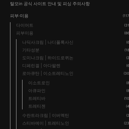
탈모in 공식 사이트 안내 및 피싱 주의사항
피부·미용
(117
다이어트
(31
피부미용
(86
나딕사크림 | 나디폴록사신
(6
기타성분
(18
도미나크림 | 하이드로퀴논
(2
디페린겔 | 아다팔렌
(6
로아큐탄 | 이소트레티노인
(30
이소트로인
(8
아큐파인
(8
트레티바
(10
트레티젠
(4
수란트라크림 | 이버멕틴
(2
스티바에이 | 트레티노인
(23