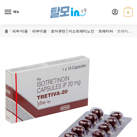
Skip
Skip
to
to
메뉴
0
navigation
content
홈
피부·미용
피부미용
로아큐탄 | 이소트레티노인
트레티바
트레티바 20mg 200정
/
/
/
/
/