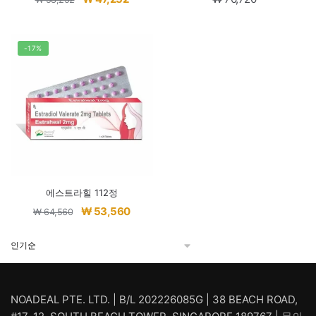
래
재
가
가
격:
격:
-17%
₩ 58,252.
₩ 47,252.
에스트라힐 112정
원
현
₩
53,560
₩
64,560
래
재
가
가
격:
격:
₩ 64,560.
₩ 53,560.
NOADEAL PTE. LTD. | B/L 202226085G | 38 BEACH ROAD,