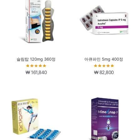
₩ 85,840.
₩ 74,840.
슬림탑 120mg 360정
아큐파인 5mg 400정
₩
161,840
₩
82,800