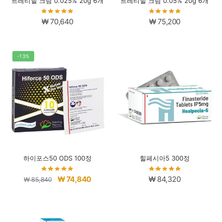
트레티힐 크림 0.025% 20g 6개
트레티힐 크림 0.05% 20g 6개
₩
70,640
₩
75,200
-13%
하이포스50 ODS 100정
힐페시아5 300정
원
현
₩
74,840
₩
84,320
₩
85,840
래
재
가
가
격:
격: