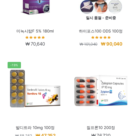
일시 품절 - 준비중
미녹시탑F 5% 180ml
하이포스100 ODS 100정
원
현
₩
70,640
₩
90,040
₩
101,040
래
재
가
가
격:
격:
-19%
₩ 101,040.
₩ 90,0
발디트라 10mg 100정
질프론10 200정
원
현
₩
47,252
₩
76,720
₩
58,252