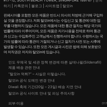
#17-12, SOUTH BEACH TOWER, SINGAPORE 189767 |
문의
하기
|
카톡문의
|
블로그
|
사이트맵
|
탈모in
핀페시아를 포함한 모든 제품은 반드시 의사의 처방에 근거해 구입하
실 것을 권장합니다. 저희 탈모in에서는 수입신고 및 통관에 대한 업
무를 대행하지 않습니다. 모든 제품에 대한 통관 절차는 해당 국가의
법률에 따라 이루어지며, 모든 제품은 자가사용을 전제로 하며 통관
과 신고는 수입화주인 고객님께서 진행하셔야 합니다. 수령하시는 국
가의 법률에 따라 통관이 거절되거나 신고 절차가 사전 또는 사후에
발생할 수 있습니다. 또한 모든 게시글과 사진은 법에 의해 보호받으
며 저작권은 저자와 탈모in에 있습니다.
인도 우체국 및 세관 정책 변경에 따른 실데나필(Sildenafil)
제품 배송 관련 안내
“탈모in 먹튀?” – 사실은 이렇습니다.
탈모in 공식 도메인 변경 안내
Diwali 축제 기간(20일 – 23일) 배송 지연 안내
탈모in 공식 사이트 안내 및 피싱 주의사항
피부·미용
(117