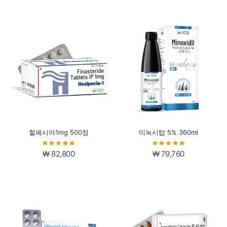
래
재
가
가
격:
격:
₩ 96,288.
₩ 74,2
힐페시아1mg 500정
미녹시탑 5% 360ml
₩
82,800
₩
79,760