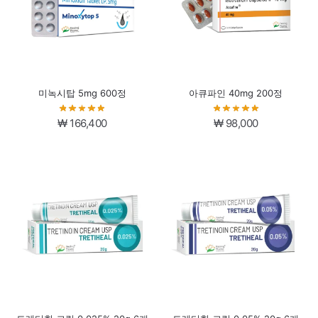
미녹시탑 5mg 600정
아큐파인 40mg 200정
₩
166,400
₩
98,000