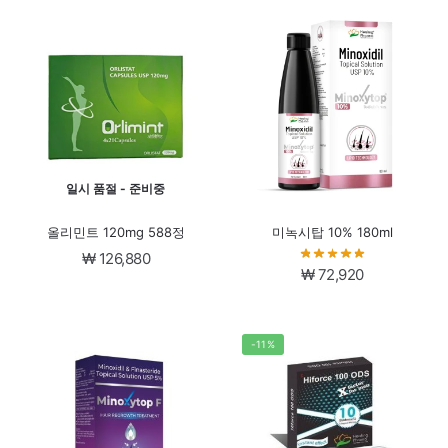
가
가
격:
격:
격:
격:
₩ 64,560.
₩ 53,5
₩ 71,978.
₩ 60,978.
일시 품절 - 준비중
올리민트 120mg 588정
미녹시탑 10% 180ml
₩
126,880
₩
72,920
-11%