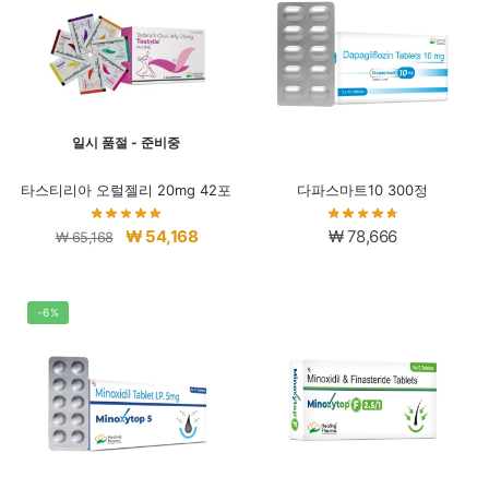
일시 품절 - 준비중
타스티리아 오럴젤리 20mg 42포
다파스마트10 300정
원
현
₩
54,168
₩
78,666
₩
65,168
래
재
가
가
격:
격:
-6%
₩ 65,168.
₩ 54,168.