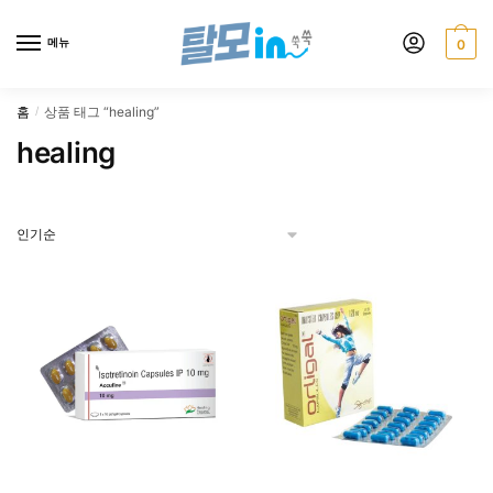
Skip
Skip
to
to
메뉴
0
navigation
content
홈
상품 태그 “healing”
/
healing