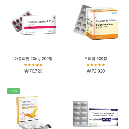
아큐파인 20mg 200정
두타힐 500정
₩
76,720
₩
72,920
-12%