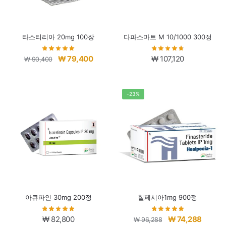
타스티리아 20mg 100장
다파스마트 M 10/1000 300정
원
현
₩
79,400
₩
107,120
₩
90,400
래
재
가
가
격:
격:
-23%
₩ 90,400.
₩ 79,400.
아큐파인 30mg 200정
힐페시아1mg 900정
원
현
₩
82,800
₩
74,288
₩
96,288