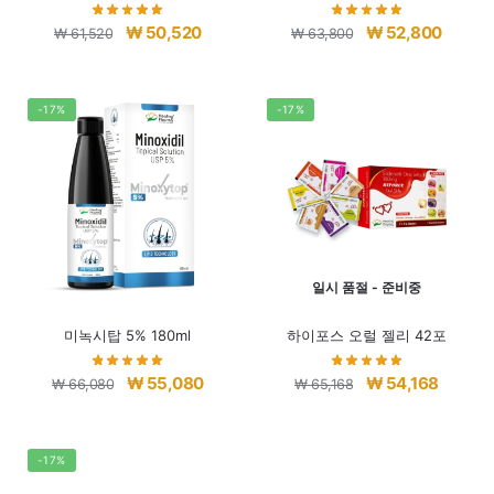
원
현
원
현
₩
50,520
₩
52,800
₩
61,520
₩
63,800
래
재
래
재
가
가
가
가
격:
격:
격:
격:
-17%
-17%
₩ 61,520.
₩ 50,520.
₩ 63,800.
₩ 52,8
일시 품절 - 준비중
미녹시탑 5% 180ml
하이포스 오럴 젤리 42포
원
현
원
현
₩
55,080
₩
54,168
₩
66,080
₩
65,168
래
재
래
재
가
가
가
가
격:
격:
격:
격:
-17%
₩ 66,080.
₩ 55,080.
₩ 65,168.
₩ 54,16