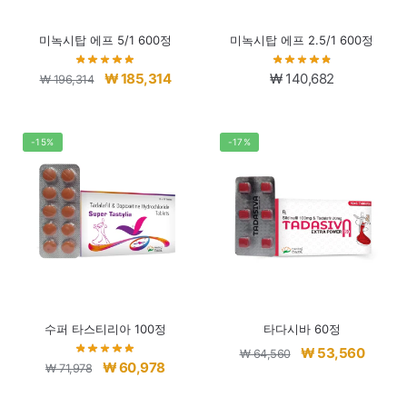
미녹시탑 에프 5/1 600정
미녹시탑 에프 2.5/1 600정
원
현
₩
185,314
₩
140,682
₩
196,314
래
재
가
가
격:
격:
-15%
-17%
₩ 196,314.
₩ 185,314.
수퍼 타스티리아 100정
타다시바 60정
원
현
₩
53,560
₩
64,560
원
현
₩
60,978
₩
71,978
래
재
래
재
가
가