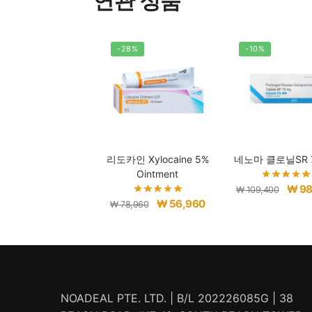
연관 상품
-28%
-10%
리도카인 Xylocaine 5%
네노마 클로닐SR 
Ointment
원
₩
98
₩
109,400
원
현
₩
56,960
래
₩
78,960
래
재
가
가
가
격:
격:
격:
₩ 109
₩ 78,960.
₩ 56,960.
NOADEAL PTE. LTD. | B/L 202226085G | 38