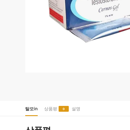
탈모in
상품평
설명
0