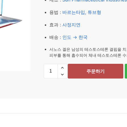
₩ 116,240.
₩ 105
용법 :
바르는타입, 튜브형
효과 :
사정지연
배송 :
인도 → 한국
서노스 겔은 남성의 테스토스테론 결핍을 치
피부를 통해 흡수되어 체내 테스토스테론 수
서
주문하기
노
스
겔
(Cernos
1%
Gel)
수
량