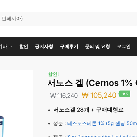
기타
할인
공지사항
구매후기
문의 및 요청
로그인
할인!
서노스 겔 (Cernos 1% G
원
현
₩
105,240
₩
116,240
-9%
래
재
서노스겔 28개 + 구매대행료
가
가
성분 :
테스토스테론 1% (5g 젤당 50m
격:
격:
제조 :
Sun Pharmaceutical Industries