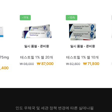
-11%
-13%
일시 품절 - 준비중
일시 품절 - 준비중
75mg
테스토힐 1% 젤 20개
테스토힐 1% 젤 10개
원
현
원
현
₩
87,000
₩
71,800
₩
98,000
₩
82,800
현
,400
래
재
래
재
재
가
가
가
가
가
격:
격:
격:
격:
격:
₩ 98,000.
₩ 87,000.
₩ 82,800.
₩ 71,80
,400.
₩ 98,400.
인도 우체국 및 세관 정책 변경에 따른 실데나필