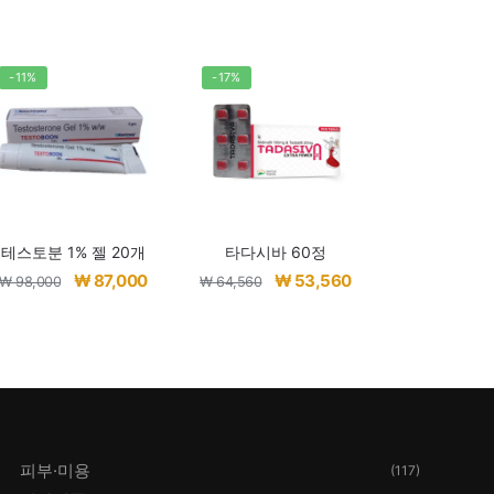
-11%
-17%
테스토분 1% 젤 20개
타다시바 60정
원
현
원
현
₩
87,000
₩
53,560
₩
98,000
₩
64,560
래
재
래
재
가
가
가
가
격:
격:
격:
격:
0.
₩ 98,000.
₩ 87,000.
₩ 64,560.
₩ 53,560.
피부·미용
(117)