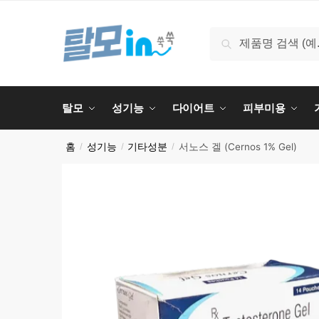
Skip
Skip
to
to
검
검색
navigation
content
색:
탈모
성기능
다이어트
피부미용
홈
성기능
기타성분
서노스 겔 (Cernos 1% Gel)
/
/
/