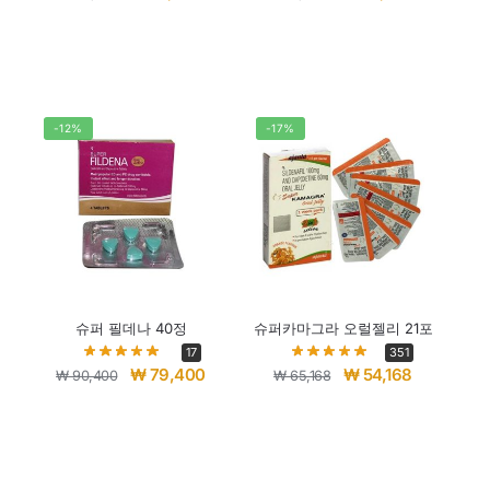
-12%
-17%
슈퍼 필데나 40정
슈퍼카마그라 오럴젤리 21포
17
351
₩
79,400
₩
54,168
₩
90,400
₩
65,168