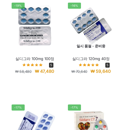
-19%
-16%
일시 품절 - 준비중
실디그라 100mg 100정
실디그라 120mg 40정
5
5
₩
47,480
₩
59,640
₩
58,480
₩
70,640
-17%
-17%