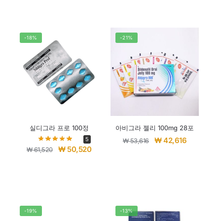
-18%
-21%
실디그라 프로 100정
아비그라 젤리 100mg 28포
5
₩
42,616
₩
53,616
₩
50,520
₩
61,520
-19%
-13%