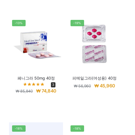
-13%
-19%
페니그라 50mg 40정
피메일그라(여성용) 40정
3
₩
45,960
₩
56,960
₩
74,840
₩
85,840
-18%
-18%