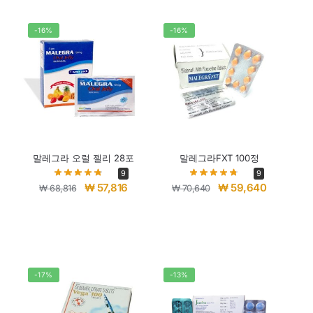
-16%
-16%
말레그라 오럴 젤리 28포
말레그라FXT 100정
9
9
₩
57,816
₩
59,640
₩
68,816
₩
70,640
-17%
-13%