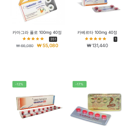
카마그라 폴로 100mg 40정
카베르타 100mg 40정
351
1
₩
55,080
₩
131,440
₩
66,080
-12%
-17%