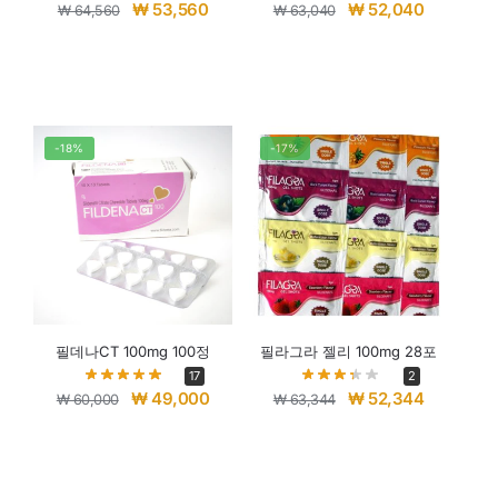
₩
53,560
₩
52,040
₩
64,560
₩
63,040
-18%
-17%
필데나CT 100mg 100정
필라그라 젤리 100mg 28포
17
2
₩
49,000
₩
52,344
₩
60,000
₩
63,344