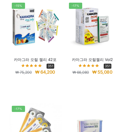
-15%
-17%
카마그라 오럴 젤리 42포
카마그라 오럴젤리 Vol2
351
351
₩
64,200
₩
55,080
₩
75,200
₩
66,080
-17%