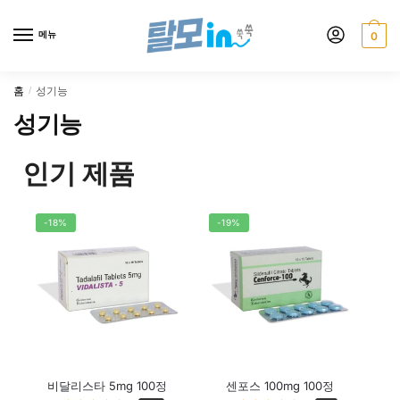
메뉴
0
홈
성기능
/
성기능
인기 제품
-18%
-19%
비달리스타 5mg 100정
센포스 100mg 100정