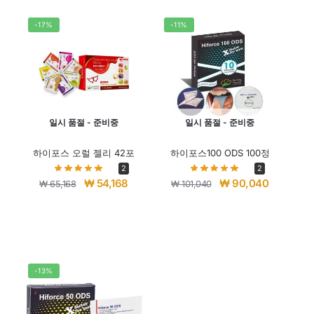
-17%
-11%
일시 품절 - 준비중
일시 품절 - 준비중
하이포스 오럴 젤리 42포
하이포스100 ODS 100정
2
2
₩
54,168
₩
90,040
₩
65,168
₩
101,040
-13%