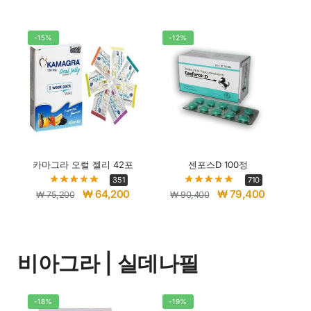
-15%
-12%
카마그라 오럴 젤리 42포
센포스D 100정
351
710
₩
64,200
₩
79,400
₩
75,200
₩
90,400
비아그라 | 실데나필
-18%
-19%