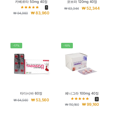
카베르타 50mg 40정
코브라 120mg 40정
1
₩
52,344
₩
63,344
₩
83,960
₩
94,960
-17%
-10%
타다시바 60정
페니그라 100mg 40정
3
₩
53,560
₩
64,560
₩
99,160
₩
110,160