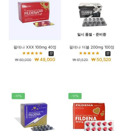
일시 품절 - 준비중
필데나 XXX 100mg 40정
필데나 더블 200mg 100정
17
17
₩
49,000
₩
50,520
₩
60,000
₩
61,520
-17%
-17%