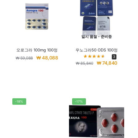
일시 품절 - 준비중
오로그라 100mg 100정
우노그라50 ODS 100정
3
₩
48,088
₩
59,088
₩
74,840
₩
85,840
-18%
-17%