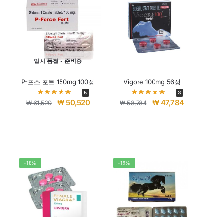
일시 품절 - 준비중
P-포스 포트 150mg 100정
Vigore 100mg 56정
5
3
₩
50,520
₩
47,784
₩
61,520
₩
58,784
-18%
-19%