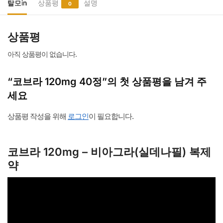
정
탈모in
상품평
설명
0
수
량
상품평
아직 상품평이 없습니다.
“코브라 120mg 40정”의 첫 상품평을 남겨 주
세요
상품평 작성을 위해
로그인
이 필요합니다.
코브라 120mg – 비아그라(실데나필) 복제
약