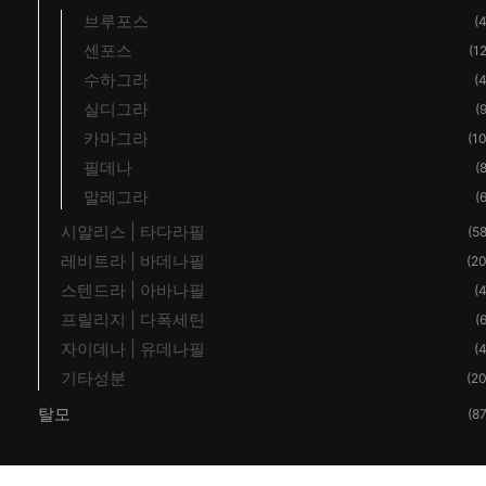
브루포스
(4
센포스
(12
수하그라
(4
실디그라
(9
카마그라
(10
필데나
(8
말레그라
(6
시알리스 | 타다라필
(58
레비트라 | 바데나필
(20
스텐드라 | 아바나필
(4
프릴리지 | 다폭세틴
(6
자이데나 | 유데나필
(4
기타성분
(20
탈모
(87