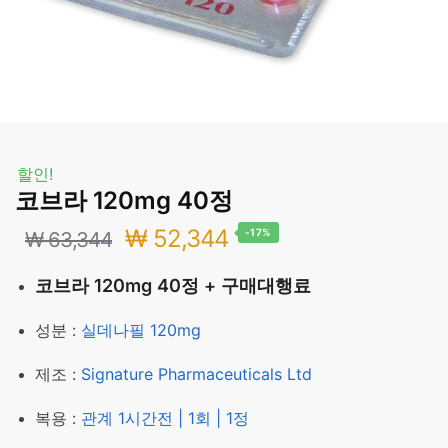
할인!
코브라 120mg 40정
원
현
₩
52,344
-17%
₩
63,344
래
재
코브라 120mg 40정 + 구매대행료
가
가
성분 :
실데나필 120mg
격:
격:
제조 :
Signature Pharmaceuticals Ltd
₩ 63,344.
₩ 52,344.
복용 :
관계 1시간전 | 1회 | 1정