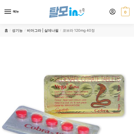
Skip
Skip
to
to
메뉴
0
navigation
content
홈
성기능
비아그라 | 실데나필
코브라 120mg 40정
/
/
/