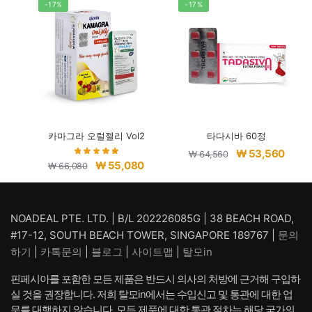
-17%
-17%
카마그라 오럴젤리 Vol2
타다시바 60정
원
현
₩
53,560
₩
64,560
원
현
₩
55,080
₩
66,080
래
재
래
재
가
가
가
가
격:
격:
격:
격:
NOADEAL PTE. LTD. | B/L 202226085G | 38 BEACH ROAD,
₩ 64,560.
₩ 53,
₩ 66,080.
₩ 55,080.
#17-12, SOUTH BEACH TOWER, SINGAPORE 189767 |
문의
하기
|
카톡문의
|
블로그
|
사이트맵
|
탈모in
핀페시아를 포함한 모든 제품은 반드시 의사의 처방에 근거해 구입하
실 것을 권장합니다. 저희 탈모in에서는 수입신고 및 통관에 대한 업
무를 대행하지 않습니다. 모든 제품에 대한 통관 절차는 해당 국가의