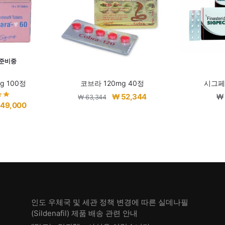
 준비중
g 100정
코브라 120mg 40정
시그페
원
현
₩
52,344
₩
₩
63,344
현
49,000
래
재
재
가
가
가
격:
격:
격:
₩ 63,344.
₩ 52,344.
60,000.
₩ 49,000.
인도 우체국 및 세관 정책 변경에 따른 실데나필
(Sildenafil) 제품 배송 관련 안내