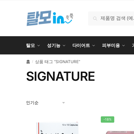
Skip
Skip
to
to
검
검색
navigation
content
색:
탈모
성기능
다이어트
피부미용
홈
상품 태그 “SIGNATURE”
/
SIGNATURE
-18%