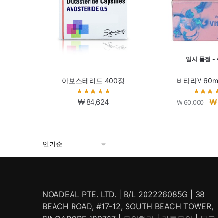
일시 품절 -
아보스테리드 400정
비타라V 60m
원
₩
84,624
₩
₩
60,000
래
가
격:
₩ 
NOADEAL PTE. LTD. | B/L 202226085G | 38
BEACH ROAD, #17-12, SOUTH BEACH TOWER,