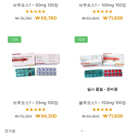
브루포스1 – 50mg 100정
브루포스1 – 100mg 100정
원
현
원
현
₩
68,760
₩
71,800
₩
79,760
₩
82,800
래
재
래
재
가
가
가
가
격:
격:
격:
격:
-15%
-13%
₩ 79,760.
₩ 68,760.
₩ 82,800.
₩ 71,80
일시 품절 - 준비중
브루포스1 – 25mg 100정
블루포스1 – 150mg 100정
원
현
원
현
₩
64,200
₩
71,800
₩
75,200
₩
82,800
래
재
래
재
가
가
가
가
격:
격:
격:
격: