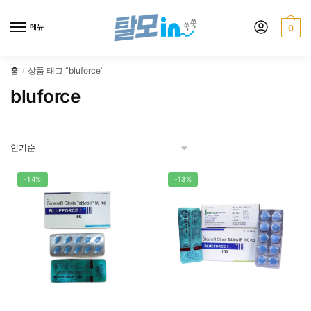
Skip
Skip
to
to
메뉴
0
navigation
content
홈
상품 태그 “bluforce”
/
bluforce
-14%
-13%