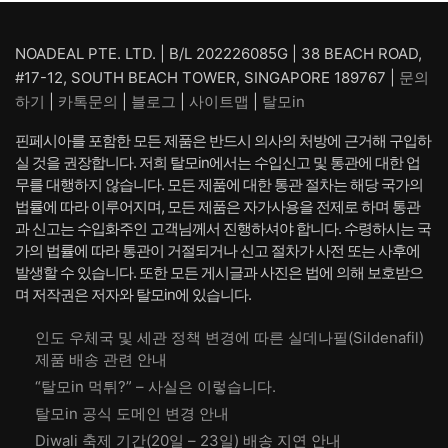
₩ 75,200.
₩ 64,200.
₩ 82,800.
₩ 71,80
NOADEAL PTE. LTD. | B/L 202226085G | 38 BEACH ROAD,
#17-12, SOUTH BEACH TOWER, SINGAPORE 189767 |
문의
하기
|
카톡문의
|
블로그
|
사이트맵
|
탈모in
핀페시아를 포함한 모든 제품은 반드시 의사의 처방에 근거해 구입하
실 것을 권장합니다. 저희 탈모in에서는 수입신고 및 통관에 대한 업
무를 대행하지 않습니다. 모든 제품에 대한 통관 절차는 해당 국가의
법률에 따라 이루어지며, 모든 제품은 자가사용을 전제로 하며 통관
과 신고는 수입화주인 고객님께서 진행하셔야 합니다. 수령하시는 국
가의 법률에 따라 통관이 거절되거나 신고 절차가 사전 또는 사후에
발생할 수 있습니다. 또한 모든 게시글과 사진은 법에 의해 보호받으
며 저작권은 저자와 탈모in에 있습니다.
인도 우체국 및 세관 정책 변경에 따른 실데나필(Sildenafil)
제품 배송 관련 안내
“탈모in 먹튀?” – 사실은 이렇습니다.
탈모in 공식 도메인 변경 안내
Diwali 축제 기간(20일 – 23일) 배송 지연 안내