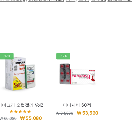
-17%
-17%
카마그라 오럴젤리 Vol2
타다시바 60정
원
현
₩
53,560
₩
64,560
원
현
₩
55,080
₩
66,080
래
재
래
재
가
가
가
가
격:
격: