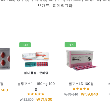
브랜드:
피메일그라
-13%
-16%
일시 품절 - 준비중
0정
블루포스1 – 150mg 100
센포스LD 100정
정
현
,560
원
현
₩
59,640
₩
70,640
재
원
현
₩
71,800
래
재
₩
82,800
가
래
재
가
가
격: