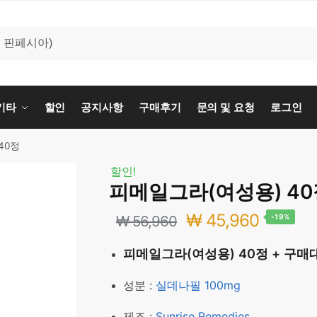
기타
할인
공지사항
구매후기
문의 및 요청
로그인
40정
할인!
피메일그라(여성용) 40
원
현
₩
45,960
₩
56,960
-19%
래
재
피메일그라(여성용) 40정 + 구매
가
가
성분 :
실데나필 100mg
격:
격:
제조 :
Sunrise Remedies