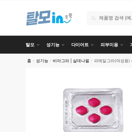
Skip
Skip
to
to
검
검색
navigation
content
색:
탈모
성기능
다이어트
피부미용
홈
성기능
비아그라 | 실데나필
피메일그라(여성용) 
/
/
/