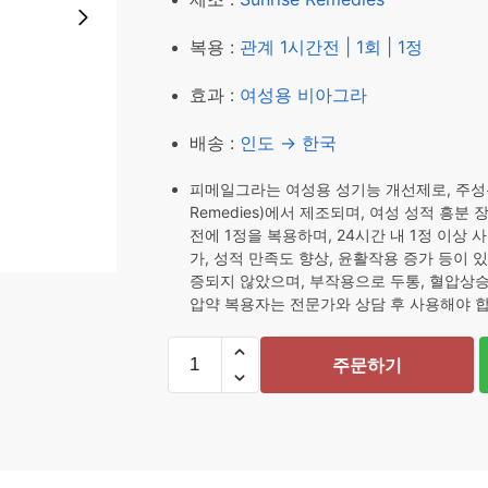
₩ 56,960.
₩ 45,9
복용 :
관계 1시간전 | 1회 | 1정
효과 :
여성용 비아그라
배송 :
인도 → 한국
피메일그라는 여성용 성기능 개선제로, 주성분은
Remedies)에서 제조되며, 여성 성적 흥분 
전에 1정을 복용하며, 24시간 내 1정 이상 
가, 성적 만족도 향상, 윤활작용 증가 등이
증되지 않았으며, 부작용으로 두통, 혈압상승
압약 복용자는 전문가와 상담 후 사용해야 합
피
주문하기
메
일
그
라
(여