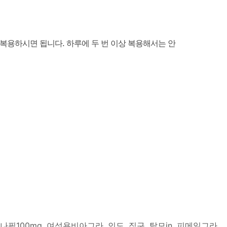
복용하시면 됩니다. 하루에 두 번 이상 복용해서는 안
나필100mg
,
여성용비아그라
,
인도
,
직구
,
탈모in
,
피메일그라