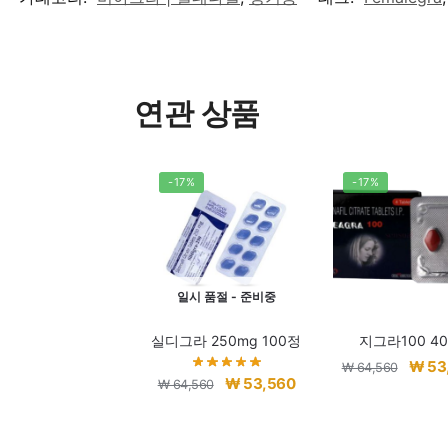
연관 상품
-17%
-17%
일시 품절 - 준비중
실디그라 250mg 100정
지그라100 4
원
₩
53
₩
64,560
원
현
₩
53,560
₩
64,560
래
래
재
가
가
가
격: