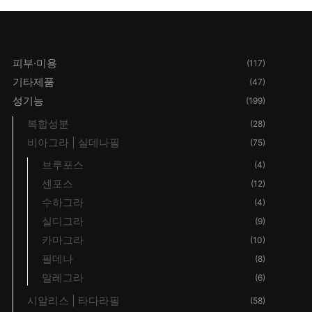
격:
격:
₩ 64,560.
₩ 53,560.
40.
₩ 66,080.
₩ 55,080.
피부·미용
(117)
기타제품
(47)
성기능
(199)
복합성분
(28)
비아그라 | 실데나필
(75)
브루포스
(4)
센포스
(12)
수하그라
(4)
실디그라
(9)
카마그라
(10)
필데나
(8)
말레그라
(6)
시알리스 | 타다라필
(58)