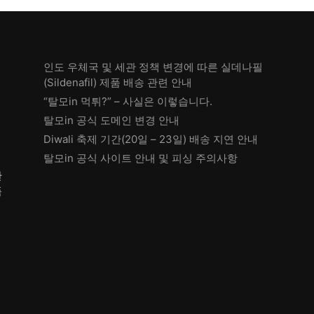
가
가
격:
격:
560.
₩ 53,560.
격:
격:
₩ 70,640.
₩ 59,6
₩ 82,800.
₩ 71,800.
인도 우체국 및 세관 정책 변경에 따른 실데나필
(Sildenafil) 제품 배송 관련 안내
“탈모in 먹튀?” – 사실은 이렇습니다.
탈모in 공식 도메인 변경 안내
Diwali 축제 기간(20일 – 23일) 배송 지연 안내
탈모in 공식 사이트 안내 및 피싱 주의사항
한
품