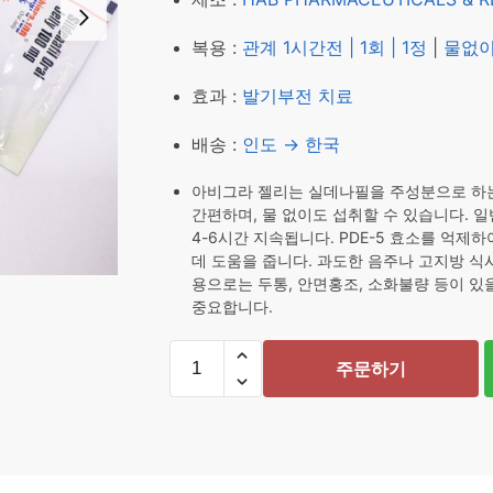
₩ 53,616.
₩ 42,61
복용 :
관계 1시간전 | 1회 | 1정
|
물없이
효과 :
발기부전 치료
배송 :
인도 → 한국
아비그라 젤리는 실데나필을 주성분으로 하는
간편하며, 물 없이도 섭취할 수 있습니다. 일
4-6시간 지속됩니다. PDE-5 효소를 억
데 도움을 줍니다. 과도한 음주나 고지방 식
용으로는 두통, 안면홍조, 소화불량 등이 있
중요합니다.
아
주문하기
비
그
라
젤
리