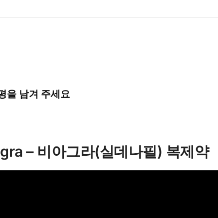
100mg
28
포
수
량
품평을 남겨 주세요
igra – 비아그라(실데나필) 복제약