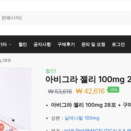
기타
할인
공지사항
구매후기
문의 및 요청
로그인
 28포
할인!
아비그라 젤리 100mg 
원
현
₩
42,616
₩
53,616
-21%
래
재
아비그라 젤리 100mg 28포 + 
가
가
성분 :
실데나필 100mg
격:
격:
제조 :
HAB PHARMACEUTICALS & 