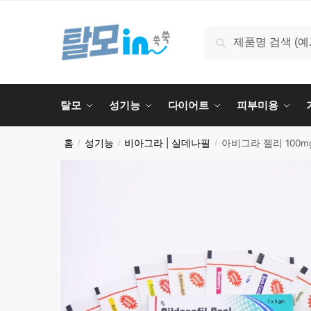
Skip
Skip
to
to
검
검색
navigation
content
색:
탈모
성기능
다이어트
피부미용
홈
성기능
비아그라 | 실데나필
아비그라 젤리 100mg
/
/
/