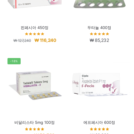
핀페시아 450정
두타놀 400정
원
현
₩
116,240
₩
85,232
₩
127,240
래
재
가
가
격:
격:
-18%
₩ 127,240.
₩ 116,240.
비달리스타 5mg 100정
에프페시아 600정