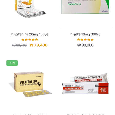
타스티리아 20mg 100장
다판타 10mg 300정
원
현
₩
79,400
₩
98,000
₩
90,400
래
재
가
가
격:
격:
-15%
₩ 90,400.
₩ 79,400.