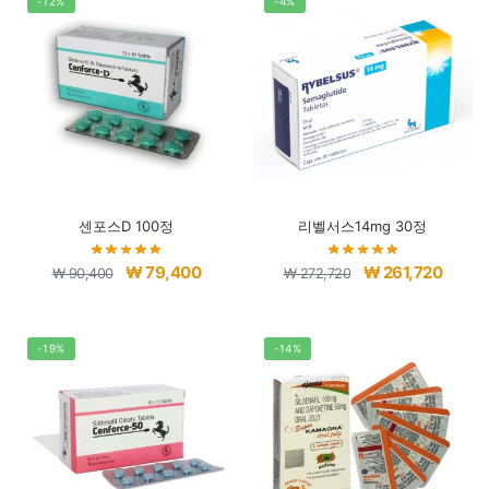
격:
격:
격:
격:
-12%
-4%
₩ 56,960.
₩ 45,960.
₩ 75,200.
₩ 64,2
센포스D 100정
리벨서스14mg 30정
원
현
원
현
₩
79,400
₩
261,720
₩
90,400
₩
272,720
래
재
래
재
가
가
가
가
격:
격:
격:
격:
-19%
-14%
₩ 90,400.
₩ 79,400.
₩ 272,720.
₩ 261,