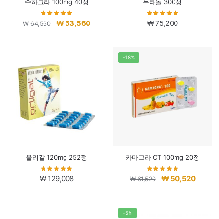
수하그라 100mg 40정
두타놀 300정
원
현
₩
53,560
₩
75,200
₩
64,560
래
재
가
가
격:
격:
-18%
₩ 64,560.
₩ 53,560.
올리갈 120mg 252정
카마그라 CT 100mg 20정
원
현
₩
129,008
₩
50,520
₩
61,520
래
재
가
가
격:
격:
-5%