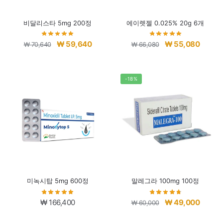
비달리스타 5mg 200정
에이렛젤 0.025% 20g 6개
원
현
원
현
₩
59,640
₩
55,080
₩
70,640
₩
66,080
래
재
래
재
가
가
가
가
격:
격:
격:
격:
-18%
₩ 70,640.
₩ 59,640.
₩ 66,080.
₩ 55,0
미녹시탑 5mg 600정
말레그라 100mg 100정
원
현
₩
166,400
₩
49,000
₩
60,000
래
재