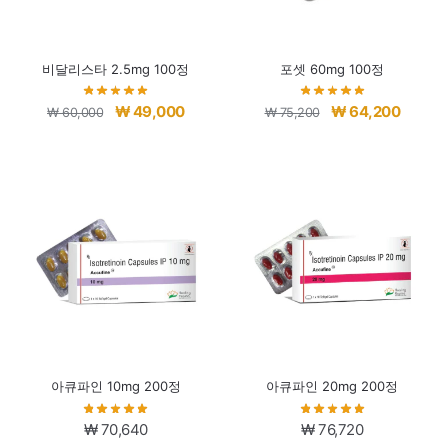
비달리스타 2.5mg 100정
포셋 60mg 100정
원
현
원
현
₩
49,000
₩
64,200
₩
60,000
₩
75,200
래
재
래
재
가
가
가
가
격:
격:
격:
격:
₩ 60,000.
₩ 49,000.
₩ 75,200.
₩ 64,2
아큐파인 10mg 200정
아큐파인 20mg 200정
₩
70,640
₩
76,720