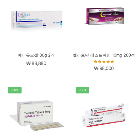
에피듀오겔 30g 2개
멜라토닌 레스트파인 10mg 200정
₩
88,880
₩
98,000
-16%
-17%