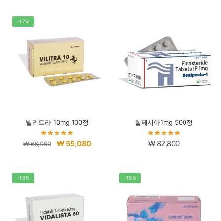
가
가
격:
격:
-17%
₩ 96,288.
₩ 74,288.
빌리트라 10mg 100정
힐페시아1mg 500정
원
현
₩
55,080
₩
82,800
₩
66,080
래
재
가
가
격:
격:
-16%
-18%
₩ 66,080.
₩ 55,080.