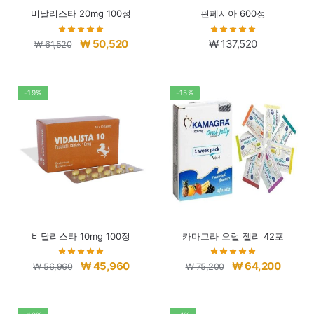
비달리스타 20mg 100정
핀페시아 600정
원
현
₩
50,520
₩
137,520
₩
61,520
래
재
가
가
격:
격:
-19%
-15%
₩ 61,520.
₩ 50,520.
비달리스타 10mg 100정
카마그라 오럴 젤리 42포
원
현
원
현
₩
45,960
₩
64,200
₩
56,960
₩
75,200
래
재
래
재
가
가
가
가