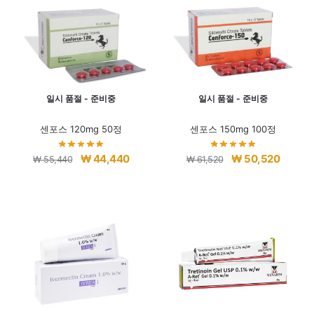
₩ 202,080.
₩ 191,080.
일시 품절 - 준비중
일시 품절 - 준비중
센포스 120mg 50정
센포스 150mg 100정
원
현
원
현
₩
44,440
₩
50,520
₩
55,440
₩
61,520
래
재
래
재
가
가
가
가
격:
격:
격:
격:
₩ 55,440.
₩ 44,440.
₩ 61,520.
₩ 50,5