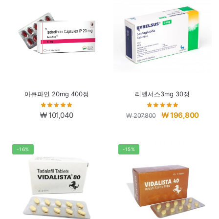
₩ 61,520.
₩ 50,5
아큐파인 20mg 400정
리벨서스3mg 30정
원
현
₩
101,040
₩
196,800
₩
207,800
래
재
가
가
격:
격:
-16%
-15%
₩ 207,800.
₩ 196