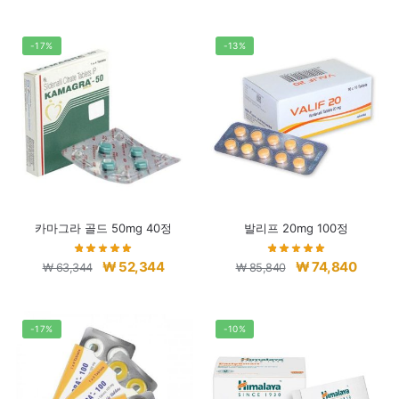
-17%
-13%
카마그라 골드 50mg 40정
발리프 20mg 100정
원
현
원
현
₩
52,344
₩
74,840
₩
63,344
₩
85,840
래
재
래
재
가
가
가
가
격:
격:
격:
격:
-17%
-10%
₩ 63,344.
₩ 52,344.
₩ 85,840.
₩ 74,8