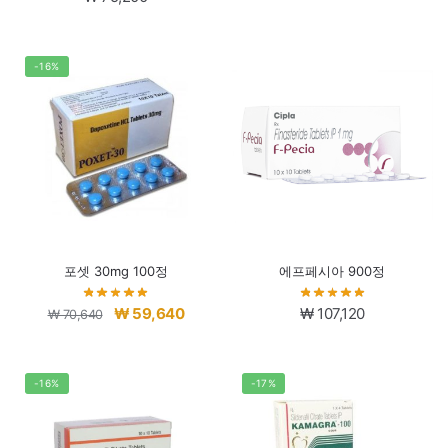
가
가
격:
격:
-16%
₩ 134,480.
₩ 123
포셋 30mg 100정
에프페시아 900정
원
현
₩
59,640
₩
107,120
₩
70,640
래
재
가
가
격:
격:
-16%
-17%
₩ 70,640.
₩ 59,640.