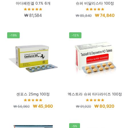
아다페린겔 0.1% 6개
슈퍼 비달리스타 100정
원
현
₩
81,584
₩
74,840
₩
85,840
래
재
가
가
격:
격:
-19%
-12%
₩ 85,840.
₩ 74,8
센포스 25mg 100정
엑스트라 슈퍼 타다라이즈 100정
원
현
원
현
₩
45,960
₩
80,920
₩
56,960
₩
91,920
래
재
래
재
가
가
가
가
격:
격:
격:
격:
-5%