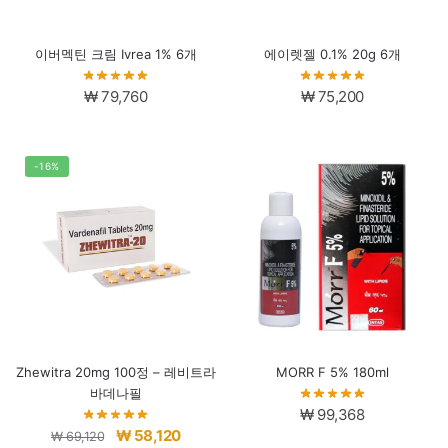
이버멕틴 크림 Ivrea 1% 6개
에이렛젤 0.1% 20g 6개
₩
79,760
₩
75,200
-16%
Zhewitra 20mg 100정 – 레비트라
MORR F 5% 180ml
바데나필
₩
99,368
원
현
₩
58,120
₩
69,120