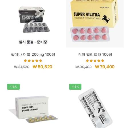
일시 품절 - 준비중
필데나 더블 200mg 100정
슈퍼 빌리트라 100정
원
현
원
현
₩
50,520
₩
79,400
₩
61,520
₩
90,400
래
재
래
재
가
가
가
가
격:
격:
격:
격:
-18%
-16%
₩ 61,520.
₩ 50,520.
₩ 90,400.
₩ 79,4