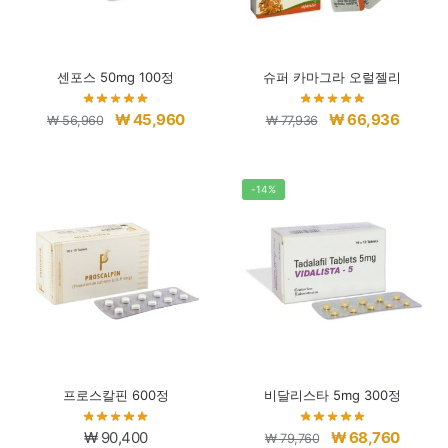
센포스 50mg 100정
슈퍼 카마그라 오럴젤리
원
현
원
현
₩
45,960
₩
66,936
₩
56,960
₩
77,936
래
재
래
재
가
가
가
가
격:
격:
격:
격:
-14%
₩ 56,960.
₩ 45,960.
₩ 77,936.
₩ 66,9
프로스칼핀 600정
비달리스타 5mg 300정
원
현
₩
90,400
₩
68,760
₩
79,760