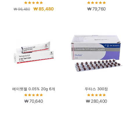
원
현
₩
85,480
₩
79,760
₩
96,480
래
재
가
가
격:
격:
₩ 96,480.
₩ 85,480.
에이렛젤 0.05% 20g 6개
두타스 300정
₩
70,640
₩
280,400