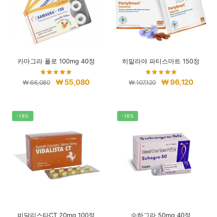
카마그라 폴로 100mg 40정
히말라야 파티스마트 150정
원
현
원
현
₩
55,080
₩
96,120
₩
66,080
₩
107,120
래
재
래
재
가
가
가
가
격:
격:
격:
격:
-18%
-18%
₩ 66,080.
₩ 55,080.
₩ 107,120.
₩ 96,12
비달리스타CT 20mg 100정
수하그라 50mg 40정