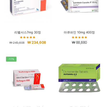
리벨서스7mg 30정
아큐파인 10mg 400정
원
현
₩
234,608
₩
88,880
₩
245,608
래
재
가
가
격:
격:
-17%
₩ 245,608.
₩ 234,608.