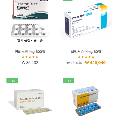
₩ 56,960.
₩ 45,960.
₩ 91,920.
₩ 80,9
일시 품절 - 준비중
핀레스트1mg 600정
리벨서스14mg 60정
원
현
₩
85,232
₩
449,040
₩
471,040
래
재
가
가
격:
격:
-18%
-15%
₩ 471,040.
₩ 449