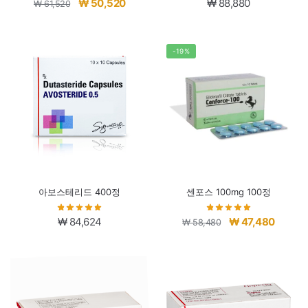
원
현
₩
50,520
₩
88,880
₩
61,520
래
재
가
가
격:
격:
-19%
₩ 61,520.
₩ 50,520.
아보스테리드 400정
센포스 100mg 100정
원
현
₩
84,624
₩
47,480
₩
58,480
래
재
가
가
격:
격:
₩ 58,480.
₩ 47,4