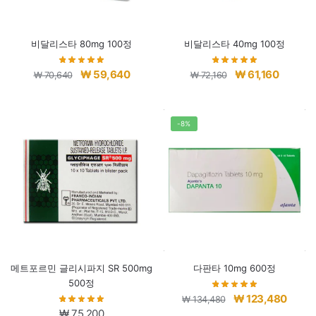
비달리스타 80mg 100정
비달리스타 40mg 100정
원
현
원
현
₩
59,640
₩
61,160
₩
70,640
₩
72,160
래
재
래
재
가
가
가
가
격:
격:
격:
격:
-8%
₩ 70,640.
₩ 59,640.
₩ 72,160.
₩ 61,160
메트포르민 글리시파지 SR 500mg
다판타 10mg 600정
500정
원
현
₩
123,480
₩
134,480
₩
75,200
래
재