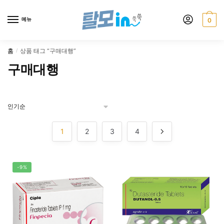
Skip
Skip
to
to
메뉴
0
navigation
content
홈
상품 태그 “구매대행”
/
구매대행
1
2
3
4
-9%