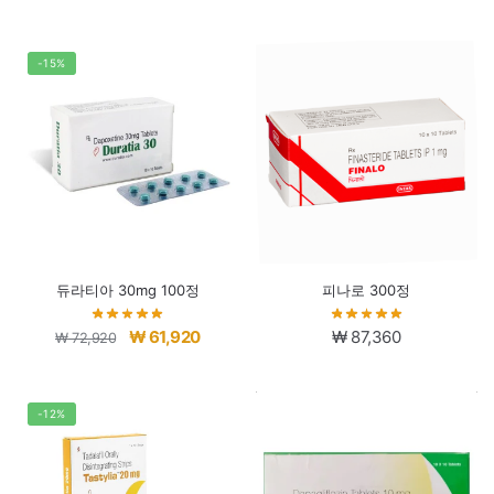
래
재
가
가
격:
격:
-15%
₩ 69,120.
₩ 58,120.
듀라티아 30mg 100정
피나로 300정
원
현
₩
61,920
₩
87,360
₩
72,920
래
재
가
가
격:
격:
-12%
₩ 72,920.
₩ 61,920.