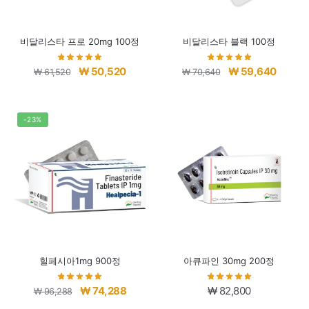
비달리스타 프로 20mg 100정
비달리스타 블랙 100정
원
현
원
현
₩
50,520
₩
59,640
₩
61,520
₩
70,640
래
재
래
재
가
가
가
가
격:
격:
격:
격:
-23%
₩ 61,520.
₩ 50,520.
₩ 70,640.
₩ 59,6
힐페시아1mg 900정
아큐파인 30mg 200정
원
현
₩
74,288
₩
82,800
₩
96,288
래
재