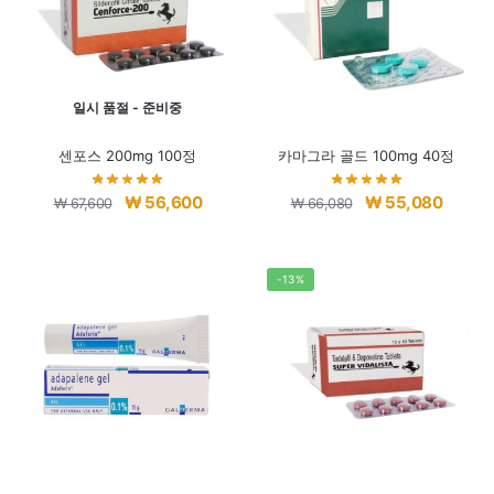
일시 품절 - 준비중
센포스 200mg 100정
카마그라 골드 100mg 40정
원
현
원
현
₩
56,600
₩
55,080
₩
67,600
₩
66,080
래
재
래
재
가
가
가
가
격:
격:
격:
격:
-13%
₩ 67,600.
₩ 56,600.
₩ 66,080.
₩ 55,0