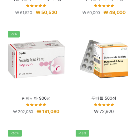
원
현
원
현
₩
50,520
₩
49,000
₩
61,520
₩
60,000
래
재
래
재
가
가
가
가
격:
격:
격:
격:
-5%
₩ 61,520.
₩ 50,520.
₩ 60,000.
₩ 49,0
핀페시아 900정
두타힐 500정
원
현
₩
191,080
₩
72,920
₩
202,080
래
재
가
가
격:
격:
-20%
-18%