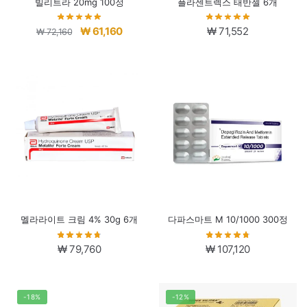
빌리트라 20mg 100정
플라센트렉스 태반젤 6개
원
현
₩
61,160
₩
71,552
₩
72,160
래
재
가
가
격:
격:
₩ 72,160.
₩ 61,160.
멜라라이트 크림 4% 30g 6개
다파스마트 M 10/1000 300정
₩
79,760
₩
107,120
-18%
-12%