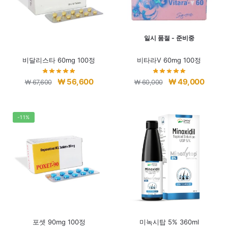
일시 품절 - 준비중
비달리스타 60mg 100정
비타라V 60mg 100정
원
현
원
현
₩
56,600
₩
49,000
₩
67,600
₩
60,000
래
재
래
재
가
가
가
가
격:
격:
격:
격:
-11%
₩ 67,600.
₩ 56,600.
₩ 60,000.
₩ 49,0
포셋 90mg 100정
미녹시탑 5% 360ml