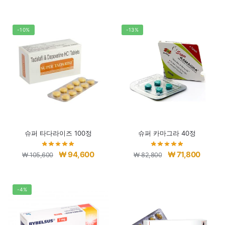
래
재
가
가
격:
격:
-10%
-13%
₩ 79,760.
₩ 68,7
슈퍼 타다라이즈 100정
슈퍼 카마그라 40정
원
현
원
현
₩
94,600
₩
71,800
₩
105,600
₩
82,800
래
재
래
재
가
가
가
가
격:
격:
격:
격:
-4%
₩ 105,600.
₩ 94,600.
₩ 82,800.
₩ 71,80