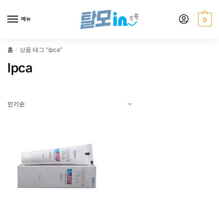
Skip
Skip
to
to
메뉴
0
navigation
content
홈
상품 태그 “Ipca”
/
Ipca