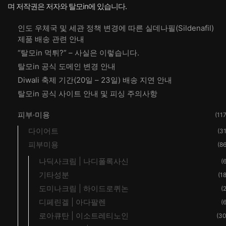
며 저작권은 저자와 탈모in에 있습니다.
인도 우체국 및 세관 정책 변경에 따른 실데나필(Sildenafil)
제품 배송 관련 안내
“탈모in 먹튀?” – 사실은 이렇습니다.
탈모in 공식 도메인 변경 안내
Diwali 축제 기간(20일 – 23일) 배송 지연 안내
탈모in 공식 사이트 안내 및 피싱 주의사항
피부·미용
(117
다이어트
(31
피부미용
(86
나딕사크림 | 나디폴록사신
(6
기타성분
(18
도미나크림 | 하이드로퀴논
(2
디페린겔 | 아다팔렌
(6
로아큐탄 | 이소트레티노인
(30