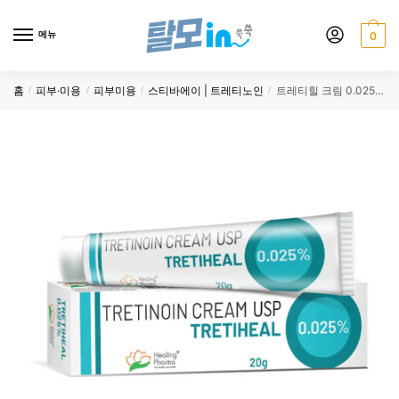
Skip
Skip
to
to
메뉴
0
navigation
content
홈
피부·미용
피부미용
스티바에이 | 트레티노인
트레티힐 크림 0.025% 20g 6개
/
/
/
/