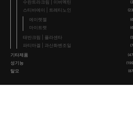
수란트라크림 | 이버멕틴
(2
스티바에이 | 트레티노인
(23
에이렛젤
(6
마이트렛
(6
태반크림 | 플라센타
(5
파티마겔 | 과산화벤조일
(7
기타제품
(47
성기능
(199
탈모
(87