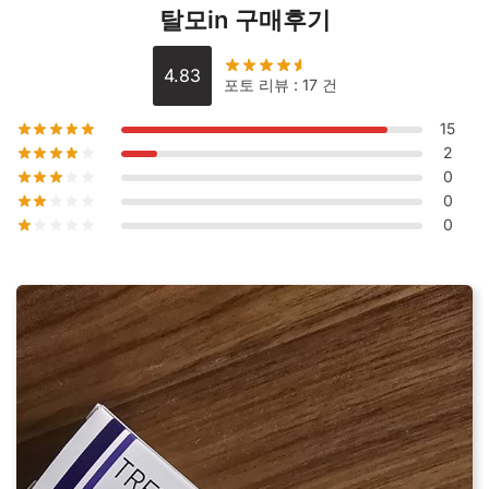
수
탈모in 구매후기
량
4.83
포토 리뷰 : 17 건
15
2
0
0
0