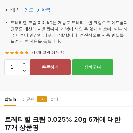
배송 :
인도 → 한국
트레티힐 크림 0.025%는 저농도 트레티노인 크림으로 여드름과
잔주름 개선에 사용됩니다. 저녁에 세안 후 얇게 바르며, 피부 자
극이 적어 민감한 피부에 적합합니다. 점진적으로 사용 빈도를
늘려 피부 적응을 돕습니다.
(
17
개 고객 상품평)
트
주문하기
장바구니
레
티
힐
크
림
탈모in
상품평
설명
17
0.025%
20g
트레티힐 크림 0.025% 20g 6개
에 대한
6
17개 상품평
개