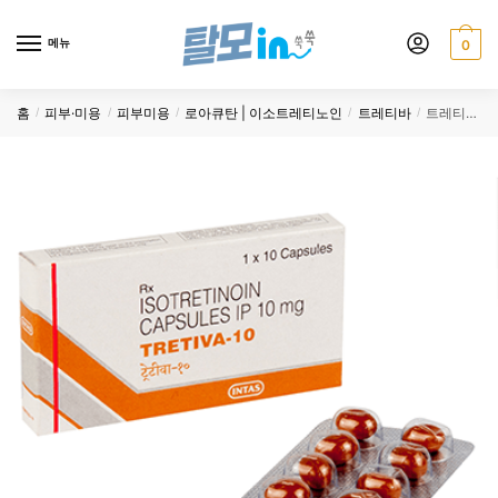
Skip
Skip
to
to
메뉴
0
navigation
content
홈
피부·미용
피부미용
로아큐탄 | 이소트레티노인
트레티바
트레티바 10mg 400정
/
/
/
/
/