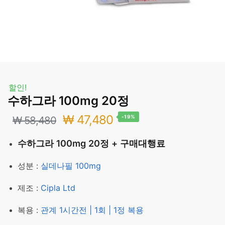
할인!
수하그라 100mg 20정
원
현
₩
47,480
-19%
₩
58,480
래
재
수하그라 100mg 20정 + 구매대행료
가
가
성분 :
실데나필 100mg
격:
격:
제조 :
Cipla Ltd
₩ 58,480.
₩ 47,480.
복용 :
관계 1시간전 | 1회 | 1정 복용