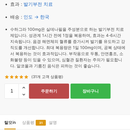
효과 :
발기부전 치료
배송 :
인도 → 한국
수하그라 100mg은 실데나필을 주성분으로 하는 발기부전 치료
제입니다. 성관계 1시간 전에 1정을 복용하며, 효과는 4-6시간
지속됩니다. 음경 해면체의 혈류를 증가시켜 발기를 유도하고 강
직도를 개선합니다. 최대 복용량은 1일 100mg이며, 공복 상태에
서 복용하는 것이 효과적입니다. 부작용으로 두통, 안면홍조, 소
화불량 등이 있을 수 있으며, 심혈관 질환자는 주의가 필요합니
다. 알코올과 기름진 음식은 피하는 것이 좋습니다.
(
31
개 고객 상품평)
수
주문하기
장바구니
하
그
라
100mg
20
탈모in
상품평
설명
31
정