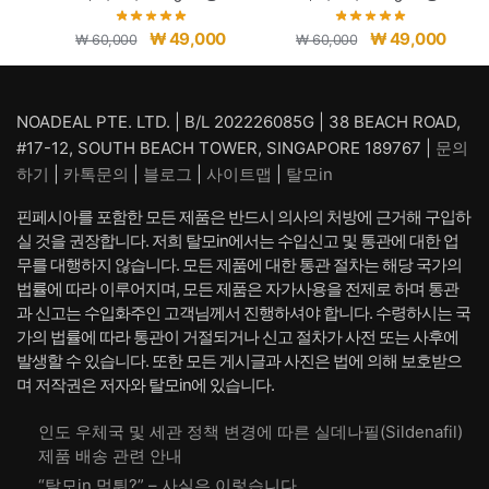
원
현
원
현
₩
49,000
₩
49,000
₩
60,000
₩
60,000
래
재
래
재
가
가
가
가
격:
격:
격:
격:
NOADEAL PTE. LTD. | B/L 202226085G | 38 BEACH ROAD,
₩ 60,000.
₩ 49,000.
₩ 60,000.
₩ 49,
#17-12, SOUTH BEACH TOWER, SINGAPORE 189767 |
문의
하기
|
카톡문의
|
블로그
|
사이트맵
|
탈모in
핀페시아를 포함한 모든 제품은 반드시 의사의 처방에 근거해 구입하
실 것을 권장합니다. 저희 탈모in에서는 수입신고 및 통관에 대한 업
무를 대행하지 않습니다. 모든 제품에 대한 통관 절차는 해당 국가의
법률에 따라 이루어지며, 모든 제품은 자가사용을 전제로 하며 통관
과 신고는 수입화주인 고객님께서 진행하셔야 합니다. 수령하시는 국
가의 법률에 따라 통관이 거절되거나 신고 절차가 사전 또는 사후에
발생할 수 있습니다. 또한 모든 게시글과 사진은 법에 의해 보호받으
며 저작권은 저자와 탈모in에 있습니다.
인도 우체국 및 세관 정책 변경에 따른 실데나필(Sildenafil)
제품 배송 관련 안내
“탈모in 먹튀?” – 사실은 이렇습니다.