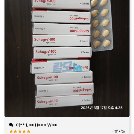
이** L** H*** W**
3월 17일