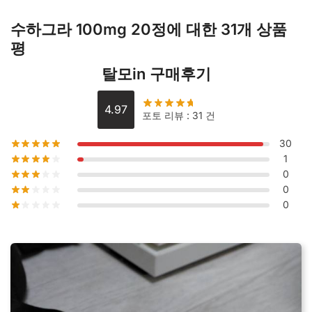
수
수하그라 100mg 20정
에 대한 31개 상품
량
평
탈모in 구매후기
4.97
포토 리뷰 : 31 건
30
1
0
0
0