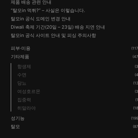
제품 배송 관련 안내
“탈모in 먹튀?” – 사실은 이렇습니다.
탈모in 공식 도메인 변경 안내
Diwali 축제 기간(20일 – 23일) 배송 지연 안내
탈모in 공식 사이트 안내 및 피싱 주의사항
피부·미용
(117
기타제품
(47
항생제
(3
수면
(4
당뇨
(12
여성호르몬
(3
집중력
(
히말라야
(18
성기능
(199
탈모
(87