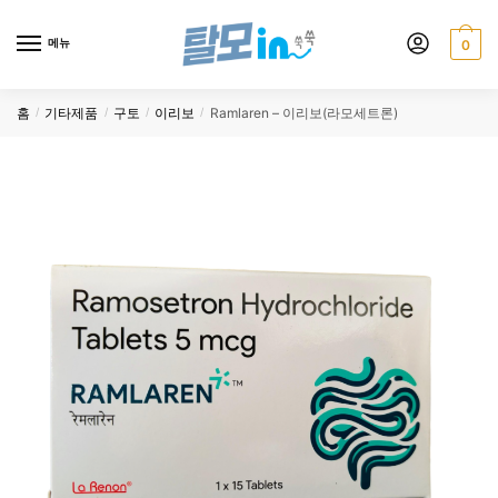
Skip
Skip
to
to
메뉴
0
navigation
content
홈
기타제품
구토
이리보
Ramlaren – 이리보(라모세트론)
/
/
/
/