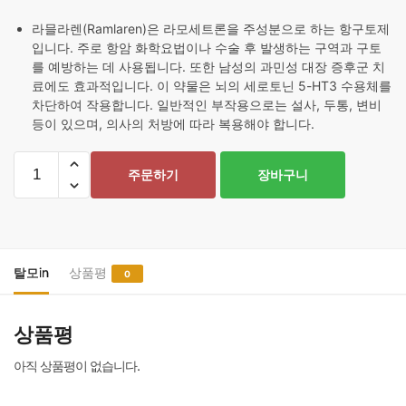
라믈라렌(Ramlaren)은 라모세트론을 주성분으로 하는 항구토제
입니다. 주로 항암 화학요법이나 수술 후 발생하는 구역과 구토
를 예방하는 데 사용됩니다. 또한 남성의 과민성 대장 증후군 치
료에도 효과적입니다. 이 약물은 뇌의 세로토닌 5-HT3 수용체를
차단하여 작용합니다. 일반적인 부작용으로는 설사, 두통, 변비
등이 있으며, 의사의 처방에 따라 복용해야 합니다.
Ramlaren
주문하기
장바구니
-
이
리
보
(라
탈모in
상품평
0
모
세
상품평
트
론)
아직 상품평이 없습니다.
수
량