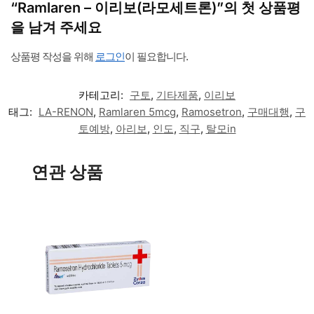
“Ramlaren – 이리보(라모세트론)”의 첫 상품평
을 남겨 주세요
상품평 작성을 위해
로그인
이 필요합니다.
카테고리:
구토
,
기타제품
,
이리보
태그:
LA-RENON
,
Ramlaren 5mcg
,
Ramosetron
,
구매대행
,
구
토예방
,
아리보
,
인도
,
직구
,
탈모in
연관 상품