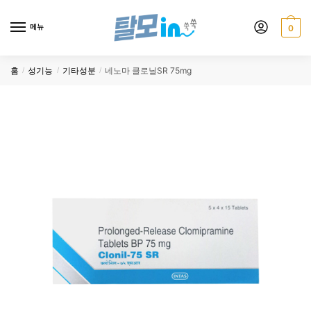
Skip
Skip
to
to
메뉴
0
navigation
content
홈
성기능
기타성분
네노마 클로닐SR 75mg
/
/
/