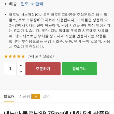
배송 :
인도 → 한국
클로닐 네노마정(Clonil)은 클로미프라민을 주성분으로 하는 약
물로, 주로 조루증(PE) 치료에 사용됩니다. 이 약물은 성행위 약
2시간에서 6시간 전에 복용하며, 사정 시간을 4배 이상 연장시키
는 효과가 있습니다. 또한, 강박 장애와 우울증 치료에도 사용되
며, 뇌의 세로토닌 수치를 증가시켜 기분을 안정시키는 작용을
합니다. 부작용으로는 구강 건조증, 두통, 변비 등이 있으며, 사용
시 주의가 필요합니다.
(
5
개 고객 상품평)
네
주문하기
장바구니
노
마
클
로
닐
탈모in
상품평
설명
5
SR
75mg
네노마 클로닐SR 75mg
에 대한 5개 상품평
수