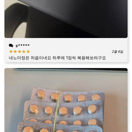
s*****
2월 6일
네노마정은 처음이네요 하루에 1정씩 복용해보려구요