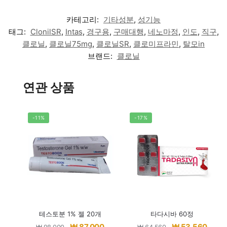
카테고리:
기타성분
,
성기능
태그:
ClonilSR
,
Intas
,
경구용
,
구매대행
,
네노마정
,
인도
,
직구
,
클로닐
,
클로닐75mg
,
클로닐SR
,
클로미프라민
,
탈모in
브랜드:
클로닐
연관 상품
-11%
-17%
테스토분 1% 젤 20개
타다시바 60정
원
현
원
현
₩
87,000
₩
53,560