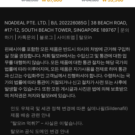
₩
98,000
₩
64,560
래
재
래
재
가
가
가
가
격:
격:
격:
격:
NOADEAL PTE. LTD. | B/L 202226085G | 38 BEACH ROAD,
₩ 98,000.
₩ 87,000.
₩ 64,560.
₩ 53,
#17-12, SOUTH BEACH TOWER, SINGAPORE 189767 |
문의
하기
|
카톡문의
|
블로그
|
사이트맵
|
탈모in
핀페시아를 포함한 모든 제품은 반드시 의사의 처방에 근거해 구입하
실 것을 권장합니다. 저희 탈모in에서는 수입신고 및 통관에 대한 업
무를 대행하지 않습니다. 모든 제품에 대한 통관 절차는 해당 국가의
법률에 따라 이루어지며, 모든 제품은 자가사용을 전제로 하며 통관
과 신고는 수입화주인 고객님께서 진행하셔야 합니다. 수령하시는 국
가의 법률에 따라 통관이 거절되거나 신고 절차가 사전 또는 사후에
발생할 수 있습니다. 또한 모든 게시글과 사진은 법에 의해 보호받으
며 저작권은 저자와 탈모in에 있습니다.
인도 우체국 및 세관 정책 변경에 따른 실데나필(Sildenafil)
제품 배송 관련 안내
“탈모in 먹튀?” – 사실은 이렇습니다.
탈모in 공식 도메인 변경 안내