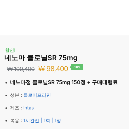
할인!
네노마 클로닐SR 75mg
원
현
₩
98,400
-10%
₩
109,400
래
재
네노마정 클로닐SR 75mg 150정 + 구매대행료
가
가
성분 :
클로미프라민
격:
격:
제조 :
Intas
₩ 109,400.
₩ 98,400.
복용 :
1시간전 | 1회 | 1정