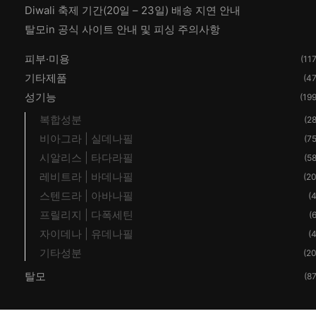
Diwali 축제 기간(20일 – 23일) 배송 지연 안내
탈모in 공식 사이트 안내 및 피싱 주의사항
피부·미용
(117
기타제품
(47
성기능
(199
복합성분
(28
비아그라 | 실데나필
(75
시알리스 | 타다라필
(58
레비트라 | 바데나필
(20
스텐드라 | 아바나필
(4
프릴리지 | 다폭세틴
(6
자이데나 | 유데나필
(4
기타성분
(20
탈모
(87