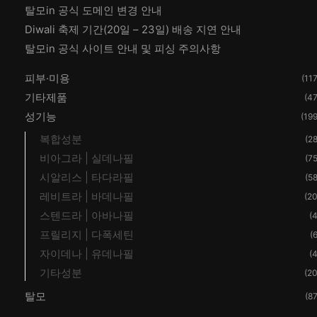
탈모in 공식 도메인 변경 안내
Diwali 축제 기간(20일 – 23일) 배송 지연 안내
탈모in 공식 사이트 안내 및 피싱 주의사항
피부·미용
(117
기타제품
(47
성기능
(199
복합성분
(28
비아그라 | 실데나필
(75
시알리스 | 타다라필
(58
레비트라 | 바데나필
(20
스텐드라 | 아바나필
(4
프릴리지 | 다폭세틴
(6
자이데나 | 유데나필
(4
기타성분
(20
탈모
(87