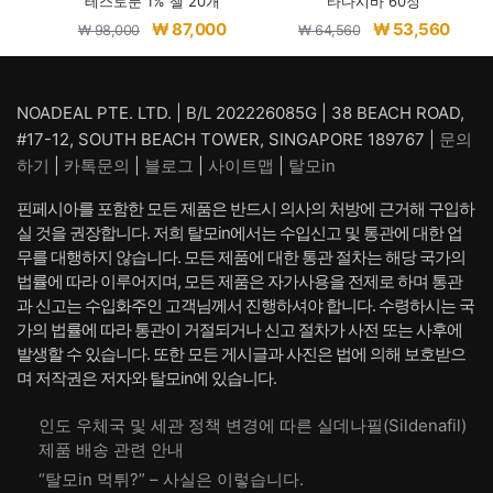
테스토분 1% 젤 20개
타다시바 60정
원
현
원
현
₩
87,000
₩
53,560
₩
98,000
₩
64,560
래
재
래
재
가
가
가
가
격:
격:
격:
격:
NOADEAL PTE. LTD. | B/L 202226085G | 38 BEACH ROAD,
₩ 98,000.
₩ 87,000.
₩ 64,560.
₩ 53,
#17-12, SOUTH BEACH TOWER, SINGAPORE 189767 |
문의
하기
|
카톡문의
|
블로그
|
사이트맵
|
탈모in
핀페시아를 포함한 모든 제품은 반드시 의사의 처방에 근거해 구입하
실 것을 권장합니다. 저희 탈모in에서는 수입신고 및 통관에 대한 업
무를 대행하지 않습니다. 모든 제품에 대한 통관 절차는 해당 국가의
법률에 따라 이루어지며, 모든 제품은 자가사용을 전제로 하며 통관
과 신고는 수입화주인 고객님께서 진행하셔야 합니다. 수령하시는 국
가의 법률에 따라 통관이 거절되거나 신고 절차가 사전 또는 사후에
발생할 수 있습니다. 또한 모든 게시글과 사진은 법에 의해 보호받으
며 저작권은 저자와 탈모in에 있습니다.
인도 우체국 및 세관 정책 변경에 따른 실데나필(Sildenafil)
제품 배송 관련 안내
“탈모in 먹튀?” – 사실은 이렇습니다.