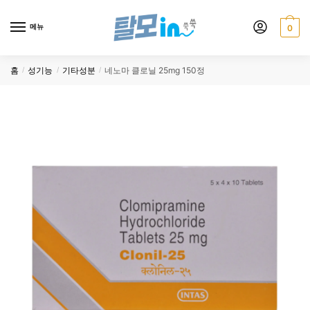
Skip
Skip
to
to
메뉴
0
navigation
content
홈
성기능
기타성분
네노마 클로닐 25mg 150정
/
/
/