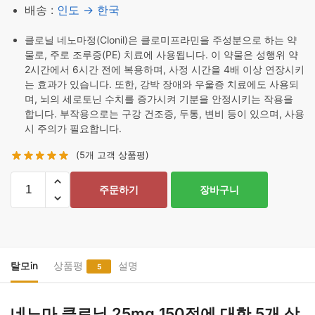
배송 :
인도 → 한국
클로닐 네노마정(Clonil)은 클로미프라민을 주성분으로 하는 약
물로, 주로 조루증(PE) 치료에 사용됩니다. 이 약물은 성행위 약
2시간에서 6시간 전에 복용하며, 사정 시간을 4배 이상 연장시키
는 효과가 있습니다. 또한, 강박 장애와 우울증 치료에도 사용되
며, 뇌의 세로토닌 수치를 증가시켜 기분을 안정시키는 작용을
합니다. 부작용으로는 구강 건조증, 두통, 변비 등이 있으며, 사용
시 주의가 필요합니다.
(
5
개 고객 상품평)
네
주문하기
장바구니
노
마
클
로
닐
탈모in
상품평
설명
5
25mg
150
네노마 클로닐 25mg 150정
에 대한 5개 상
정