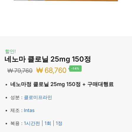
할인!
네노마 클로닐 25mg 150정
원
현
₩
68,760
-14%
₩
79,760
래
재
네노마정 클로닐 25mg 150정 + 구매대행료
가
가
성분 :
클로미프라민
격:
격:
제조 :
Intas
₩ 79,760.
₩ 68,760.
복용 :
1시간전 | 1회 | 1정