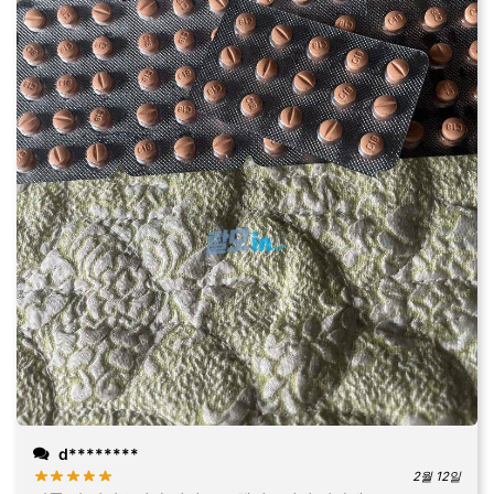
d********
2월 12일