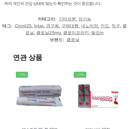
하여 개인의 건강 상태에 맞는지 확인하는 것이 중요합니다.
카테고리:
기타성분
,
성기능
태그:
Clonil25
,
Intas
,
경구용
,
구매대행
,
네노마정
,
인도
,
직구
,
클
로닐
,
클로닐25mg
,
클로미프라민
,
탈모in
브랜드:
클로닐
연관 상품
-11%
-17%