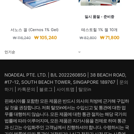
일시 품절 - 준비중
서노스 겔 (Cernos 1% Gel)
테스토힐 1% 젤 10개
원
현
원
현
₩
105,240
₩
71,800
₩
116,240
₩
82,800
래
재
래
재
가
가
가
가
격:
격:
격:
격:
₩ 116,240.
₩ 105,240.
₩ 82,800.
₩ 71,80
NOADEAL PTE. LTD. | B/L 202226085G | 38 BEACH ROAD,
#17-12, SOUTH BEACH TOWER, SINGAPORE 189767 |
문의
하기
|
카톡문의
|
블로그
|
사이트맵
|
탈모in
핀페시아를 포함한 모든 제품은 반드시 의사의 처방에 근거해 구입하
실 것을 권장합니다. 저희 탈모in에서는 수입신고 및 통관에 대한 업
무를 대행하지 않습니다. 모든 제품에 대한 통관 절차는 해당 국가의
법률에 따라 이루어지며, 모든 제품은 자가사용을 전제로 하며 통관
과 신고는 수입화주인 고객님께서 진행하셔야 합니다. 수령하시는 국
가의 법률에 따라 통관이 거절되거나 신고 절차가 사전 또는 사후에