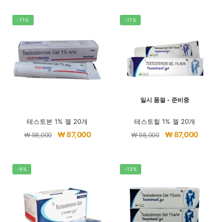
격:
격:
₩ 73,680.
₩ 62,6
-11%
-11%
일시 품절 - 준비중
테스토분 1% 젤 20개
테스토힐 1% 젤 20개
원
현
원
현
₩
87,000
₩
87,000
₩
98,000
₩
98,000
래
재
래
재
가
가
가
가
격:
격:
격:
격:
-9%
-13%
₩ 98,000.
₩ 87,000.
₩ 98,000.
₩ 87,0