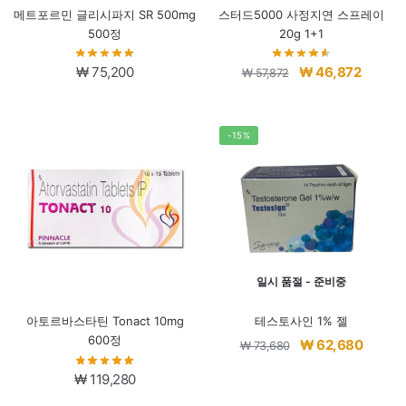
메트포르민 글리시파지 SR 500mg
스터드5000 사정지연 스프레이
500정
20g 1+1
원
현
₩
75,200
₩
46,872
₩
57,872
래
재
가
가
격:
격:
-15%
₩ 57,872.
₩ 46,8
일시 품절 - 준비중
아토르바스타틴 Tonact 10mg
테스토사인 1% 젤
600정
원
현
₩
62,680
₩
73,680
래
재
₩
119,280
가
가