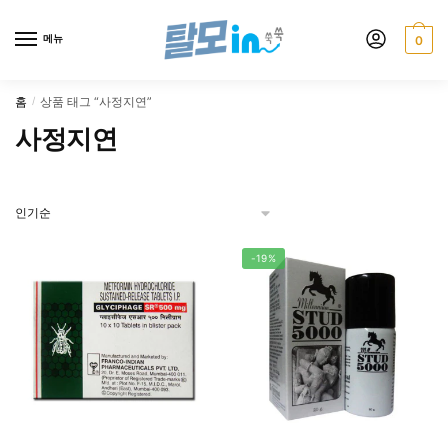
Skip
Skip
to
to
메뉴
0
navigation
content
홈
상품 태그 “사정지연”
/
사정지연
-19%