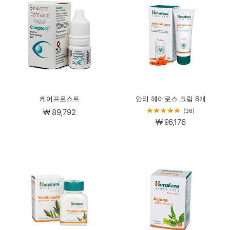
케어프로스트
안티 헤어로스 크림 6개
(36)
₩
89,792
₩
96,176