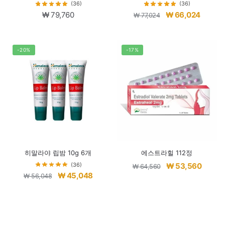
(36)
(36)
원
현
₩
79,760
₩
66,024
₩
77,024
래
재
가
가
격:
격:
-20%
-17%
₩ 77,024.
₩ 66,0
히말라야 립밤 10g 6개
에스트라힐 112정
원
현
(36)
₩
53,560
₩
64,560
원
현
₩
45,048
₩
56,048
래
재
래
재
가
가
가
가
격:
격:
격:
격:
₩ 64,560.
₩ 53,5
₩ 56,048.
₩ 45,048.