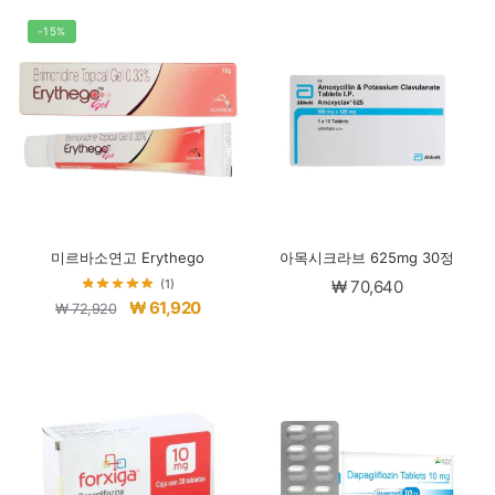
-15%
미르바소연고 Erythego
아목시크라브 625mg 30정
(1)
₩
70,640
원
현
₩
61,920
₩
72,920
래
재
가
가
격:
격:
₩ 72,920.
₩ 61,920.