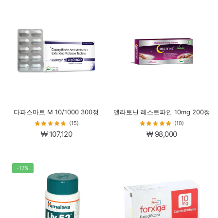
가
가
격:
격:
₩ 107,120.
₩ 96,120.
다파스마트 M 10/1000 300정
멜라토닌 레스트파인 10mg 200정
(15)
(10)
₩
107,120
₩
98,000
-17%