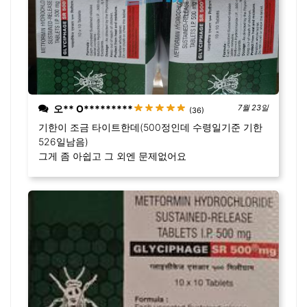
오** O*********
7월 23일
(36)
기한이 조금 타이트한데(500정인데 수령일기준 기한
526일남음)
그게 좀 아쉽고 그 외엔 문제없어요