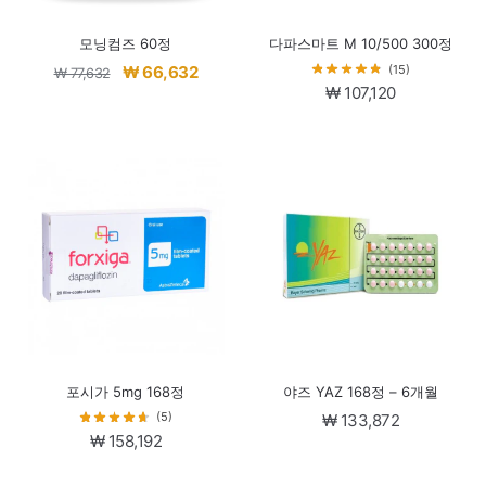
모닝컴즈 60정
다파스마트 M 10/500 300정
원
현
(15)
₩
66,632
₩
77,632
₩
107,120
래
재
가
가
격:
격:
₩ 77,632.
₩ 66,632.
포시가 5mg 168정
야즈 YAZ 168정 – 6개월
(5)
₩
133,872
₩
158,192