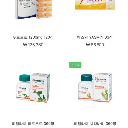
누트로필 1200mg 120정
야스민 YASMIN 63정
₩
125,360
₩
86,600
-14%
히말라야 하드조드 360정
히말라야 샤타바리 360정