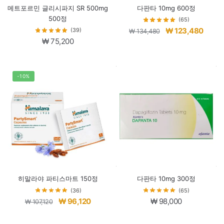
메트포르민 글리시파지 SR 500mg
다판타 10mg 600정
500정
(65)
원
현
₩
123,480
(39)
₩
134,480
₩
75,200
래
재
가
가
격:
격:
-10%
₩ 134,480.
₩ 123
히말라야 파티스마트 150정
다판타 10mg 300정
(36)
(65)
원
현
₩
96,120
₩
98,000
₩
107,120
래
재