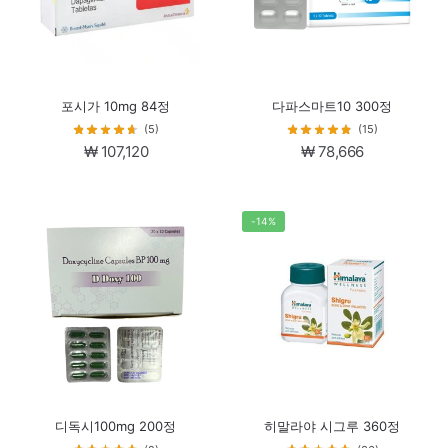
포시가 10mg 84정
다파스마트10 300정
(5)
(15)
₩
107,120
₩
78,666
-14%
디독시100mg 200정
히말라야 시그루 360정