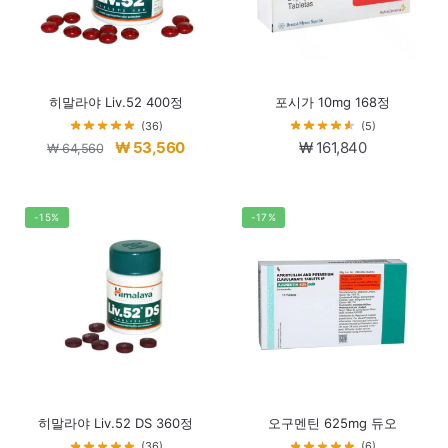
히말라야 Liv.52 400정
포시가 10mg 168정
(36)
(5)
원
현
₩
53,560
₩
161,840
₩
64,560
래
재
가
가
격:
격:
-15%
-17%
₩ 64,560.
₩ 53,560.
히말라야 Liv.52 DS 360정
오구멘틴 625mg 듀오
(36)
(6)