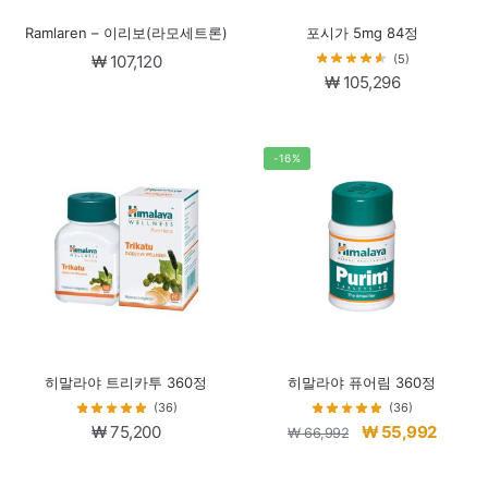
Ramlaren – 이리보(라모세트론)
포시가 5mg 84정
(5)
₩
107,120
₩
105,296
-16%
히말라야 트리카투 360정
히말라야 퓨어림 360정
(36)
(36)
원
현
₩
75,200
₩
55,992
₩
66,992
래
재
가
가