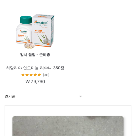
격:
격:
₩ 66,992.
₩ 55,9
일시 품절 - 준비중
히말라야 인도마늘 라수나 360정
(36)
₩
79,760