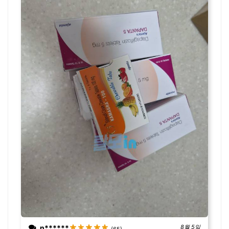
n******
8월 5일
(65)