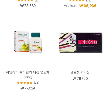
(2)
(36)
원
현
₩
73,680
₩
66,936
₩
77,936
래
재
가
가
격:
격:
₩ 77,936.
₩ 66,9
히말라야 트리팔라 대장 영양제
멜로셋 200정
360정
₩
76,720
(36)
₩
77,024