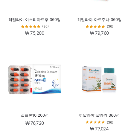
히말라야 야스티마드후 360정
히말라야 아르주나 360정
(36)
(36)
₩
75,200
₩
79,760
질프론10 200정
히말라야 샬라키 360정
(36)
₩
76,720
₩
77,024