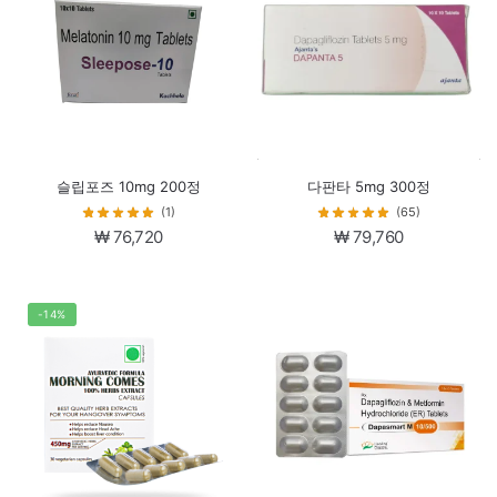
슬립포즈 10mg 200정
다판타 5mg 300정
(1)
(65)
₩
76,720
₩
79,760
-14%