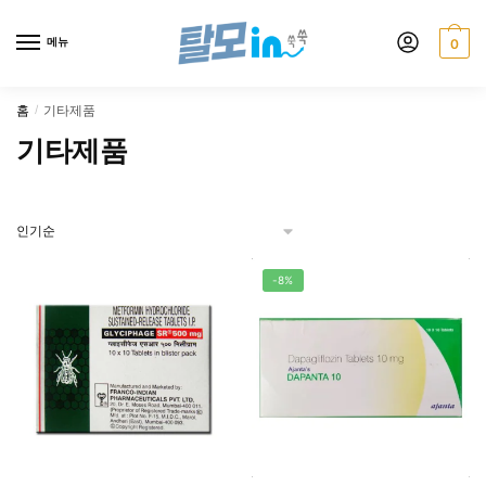
Skip
Skip
to
to
메뉴
0
navigation
content
홈
기타제품
/
기타제품
-8%