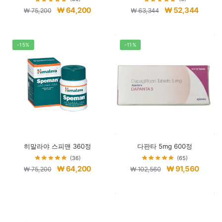
원
현
원
현
₩
64,200
₩
52,344
₩
75,200
₩
63,344
래
재
래
재
가
가
가
가
격:
격:
격:
격:
-15%
-11%
₩ 75,200.
₩ 64,200.
₩ 63,344.
₩ 52,3
히말라야 스피맨 360정
다판타 5mg 600정
(36)
(65)
원
현
원
현
₩
64,200
₩
91,560
₩
75,200
₩
102,560
래
재
래
재
가
가
가
가
격:
격:
격:
격:
₩ 75,200.
₩ 64,200.
₩ 102,560.
₩ 91,5