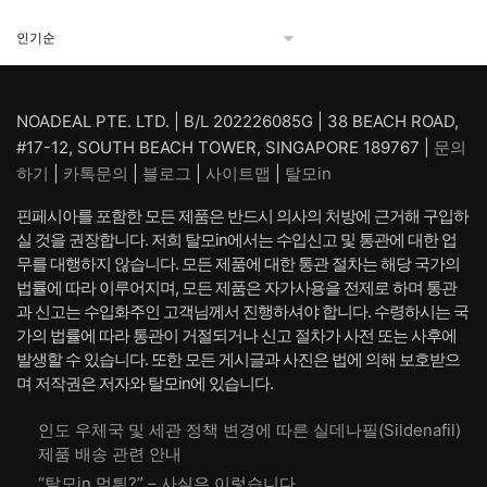
래
재
래
재
가
가
가
가
격:
격:
격:
격:
₩ 132,880.
₩ 88,880.
₩ 169,360.
₩ 125
NOADEAL PTE. LTD. | B/L 202226085G | 38 BEACH ROAD,
#17-12, SOUTH BEACH TOWER, SINGAPORE 189767 |
문의
하기
|
카톡문의
|
블로그
|
사이트맵
|
탈모in
핀페시아를 포함한 모든 제품은 반드시 의사의 처방에 근거해 구입하
실 것을 권장합니다. 저희 탈모in에서는 수입신고 및 통관에 대한 업
무를 대행하지 않습니다. 모든 제품에 대한 통관 절차는 해당 국가의
법률에 따라 이루어지며, 모든 제품은 자가사용을 전제로 하며 통관
과 신고는 수입화주인 고객님께서 진행하셔야 합니다. 수령하시는 국
가의 법률에 따라 통관이 거절되거나 신고 절차가 사전 또는 사후에
발생할 수 있습니다. 또한 모든 게시글과 사진은 법에 의해 보호받으
며 저작권은 저자와 탈모in에 있습니다.
인도 우체국 및 세관 정책 변경에 따른 실데나필(Sildenafil)
제품 배송 관련 안내
“탈모in 먹튀?” – 사실은 이렇습니다.