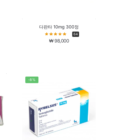
다판타 10mg 300정
64
₩
98,000
-8%