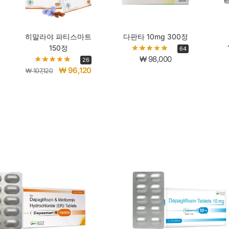
히말라야 파티스마트
다판타 10mg 300정
150정
64
₩
98,000
26
₩
96,120
₩
107,120