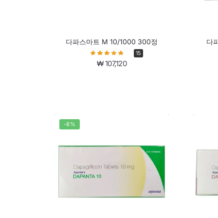
다파스마트 M 10/1000 300정
다파
15
₩
107,120
-8%