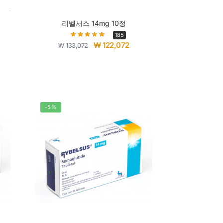
리벨서스 14mg 10정
185
₩
122,072
₩
133,072
-5%