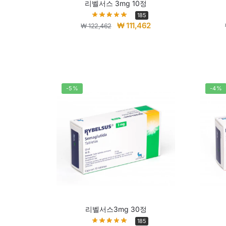
리벨서스 3mg 10정
185
₩
111,462
₩
122,462
-5%
-4%
리벨서스3mg 30정
185