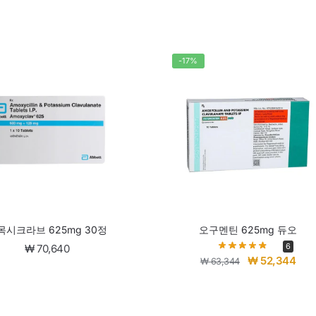
-17%
목시크라브 625mg 30정
오구멘틴 625mg 듀오
6
₩
70,640
₩
52,344
₩
63,344