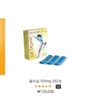
올리갈 120mg 252정
53
₩
129,008