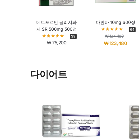
메트포르민 글리시파
다판타 10mg 600정
지 SR 500mg 500정
64
₩
134,480
39
₩
75,200
₩
123,480
다이어트