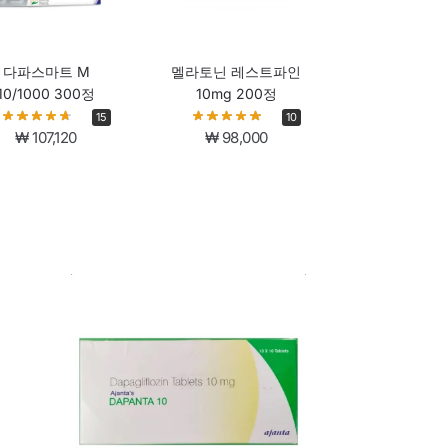
다파스마트 M
멜라토닌 레스트파인
10/1000 300정
10mg 200정
15
10
₩
107,120
₩
98,000