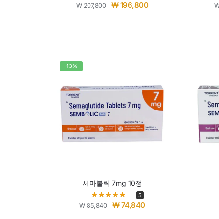
₩
196,800
₩
207,800
-13%
세마볼릭 7mg 10정
5
₩
74,840
₩
85,840