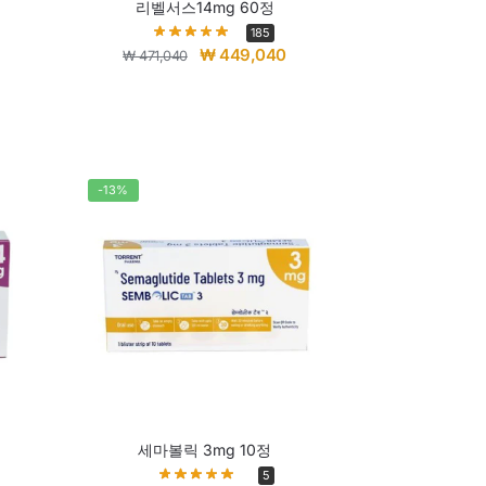
리벨서스14mg 60정
185
₩
449,040
₩
471,040
-13%
세마볼릭 3mg 10정
5