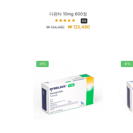
다판타 10mg 600정
64
₩
123,480
₩
134,480
-9%
-9%