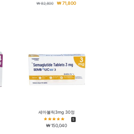
₩
71,800
₩
82,800
세마볼릭3mg 30정
5
₩
150,040