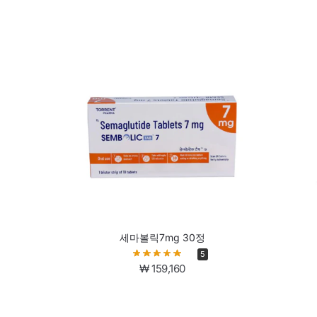
세마볼릭7mg 30정
5
₩
159,160