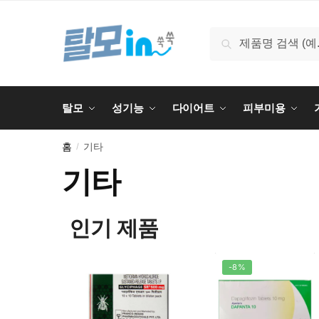
검색
탈모
성기능
다이어트
피부미용
홈
기타
/
기타
인기 제품
-8%