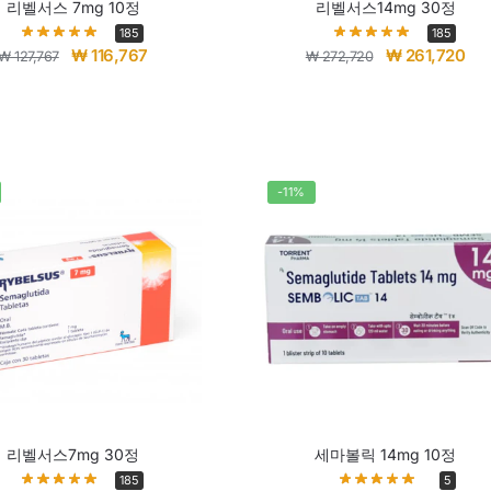
리벨서스 7mg 10정
리벨서스14mg 30정
185
185
₩
116,767
₩
261,720
₩
127,767
₩
272,720
-11%
리벨서스7mg 30정
세마볼릭 14mg 10정
185
5