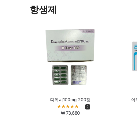
항생제
디독시100mg 200정
아
2
₩
73,680