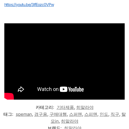
https://youtu.be/3IfEozc0VPw
카테고리:
기타제품
,
히말라야
태그:
speman
,
경구용
,
구매대행
,
스퍼맨
,
스피맨
,
인도
,
직구
,
탈
모in
,
히말라야
브랜드:
히말라야