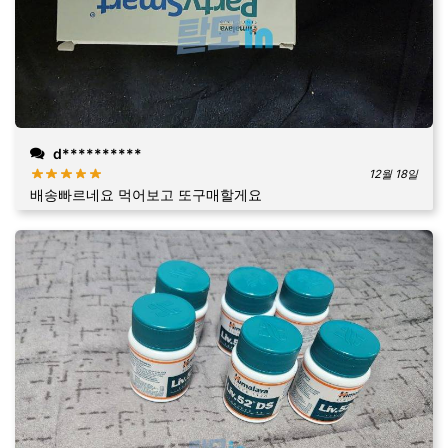
d**********
12월 18일
배송빠르네요 먹어보고 또구매할게요