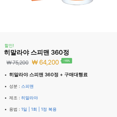
할인!
히말라야 스피맨 360정
원
현
₩
64,200
-15%
₩
75,200
래
재
히말라야 스피맨 360정 + 구매대행료
가
가
성분 :
스피맨
격:
격:
제조 :
히말라야
₩ 75,200.
₩ 64,200.
용법 :
1일 | 1회 | 1정 복용