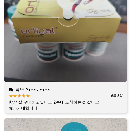
박** P*** J****
6월 5일
항상 잘 구매하고있어요 2주내 도착하는것 같아요
효과기대합니다