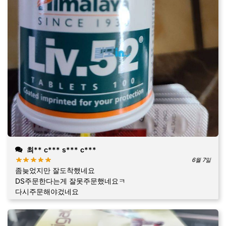
최** c*** s*** c***
6월 7일
좀늦었지만 잘도착했네요
DS주문한다는게 잘못주문했네요ㅋ
다시주문해야겄네요