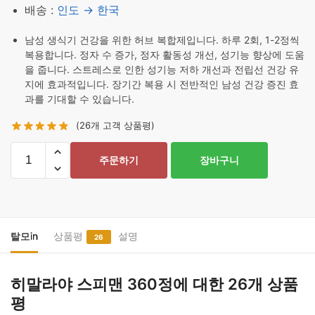
배송 :
인도 → 한국
남성 생식기 건강을 위한 허브 복합제입니다. 하루 2회, 1-2정씩
복용합니다. 정자 수 증가, 정자 활동성 개선, 성기능 향상에 도움
을 줍니다. 스트레스로 인한 성기능 저하 개선과 전립선 건강 유
지에 효과적입니다. 장기간 복용 시 전반적인 남성 건강 증진 효
과를 기대할 수 있습니다.
(
26
개 고객 상품평)
히
주문하기
장바구니
말
라
야
스
피
탈모in
상품평
설명
26
맨
360
히말라야 스피맨 360정
에 대한 26개 상품
정
평
수