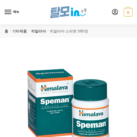
Skip
Skip
to
to
메뉴
0
navigation
content
홈
기타제품
히말라야
히말라야 스피맨 360정
/
/
/