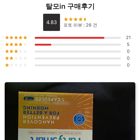
량
탈모in 구매후기
4.83
포토 리뷰 : 26 건
21
5
0
0
0