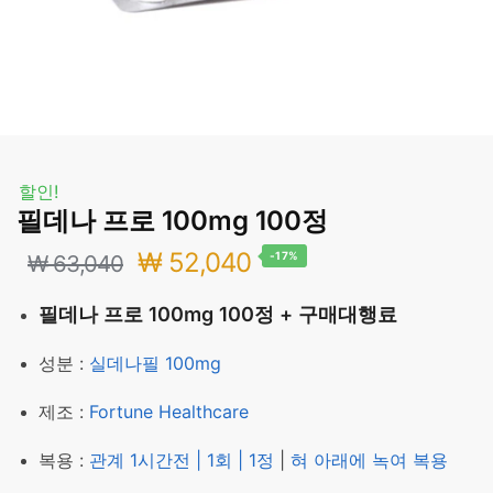
할인!
필데나 프로 100mg 100정
원
현
₩
52,040
-17%
₩
63,040
래
재
필데나 프로 100mg 100정 + 구매대행료
가
가
성분 :
실데나필 100mg
격:
격:
제조 :
Fortune Healthcare
₩ 63,040.
₩ 52,040.
복용 :
관계 1시간전 | 1회 | 1정
|
혀 아래에 녹여 복용