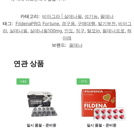
카테고리:
비아그라 | 실데나필
,
성기능
,
필데나
태그:
FildenaPRO
,
Fortune
,
경구용
,
구매대행
,
발기부전
,
비아그
라
,
실데나필
,
실데나필100mg
,
인도
,
직구
,
탈모in
,
필데나프로
,
혀
아래
브랜드:
필데나
연관 상품
-18%
-17%
일시 품절 - 준비중
일시 품절 - 준비중