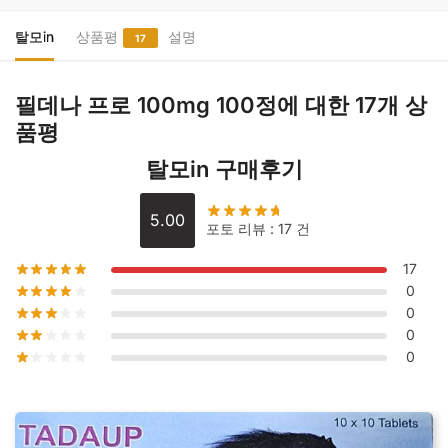
로
100mg
탈모in
상품평
설명
17
100
정
필데나 프로 100mg 100정
에 대한 17개 상
수
품평
량
탈모in 구매후기
5.00
포토 리뷰 : 17 건
17
0
0
0
0