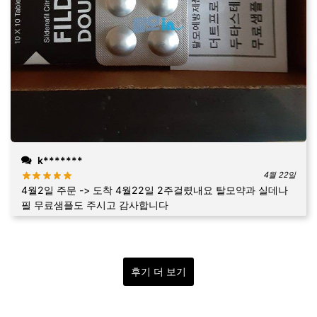
k*******
4월 22일
4월2일 주문 -> 도착 4월22일 2주걸렸내요 탈모약과 실데나
필 무료샘플도 주시고 감사합니다
후기 더 보기