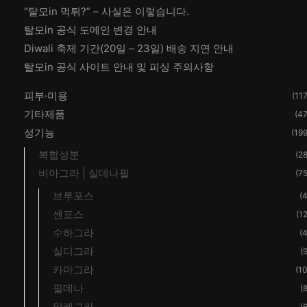
“탈모in 먹튀?” – 사실은 이렇습니다.
탈모in 공식 도메인 변경 안내
Diwali 축제 기간(20일 – 23일) 배송 지연 안내
탈모in 공식 사이트 안내 및 피싱 주의사항
피부·미용
(117
기타제품
(47
성기능
(199
복합성분
(28
비아그라 | 실데나필
(75
브루포스
(4
센포스
(12
수하그라
(4
실디그라
(9
카마그라
(10
필데나
(8
말레그라
(6