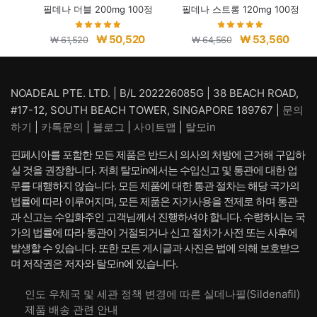
필데나 더블 200mg 100정
필데나 스트롱 120mg 100정
원
현
원
현
₩
50,520
₩
53,560
₩
61,520
₩
64,560
래
재
래
재
가
가
가
가
격:
격:
격:
격:
NOADEAL PTE. LTD. | B/L 202226085G | 38 BEACH ROAD,
₩ 61,520.
₩ 50,520.
₩ 64,560.
₩ 53,
#17-12, SOUTH BEACH TOWER, SINGAPORE 189767 |
문의
하기
|
카톡문의
|
블로그
|
사이트맵
|
탈모in
핀페시아를 포함한 모든 제품은 반드시 의사의 처방에 근거해 구입하
실 것을 권장합니다. 저희 탈모in에서는 수입신고 및 통관에 대한 업
무를 대행하지 않습니다. 모든 제품에 대한 통관 절차는 해당 국가의
법률에 따라 이루어지며, 모든 제품은 자가사용을 전제로 하며 통관
과 신고는 수입화주인 고객님께서 진행하셔야 합니다. 수령하시는 국
가의 법률에 따라 통관이 거절되거나 신고 절차가 사전 또는 사후에
발생할 수 있습니다. 또한 모든 게시글과 사진은 법에 의해 보호받으
며 저작권은 저자와 탈모in에 있습니다.
인도 우체국 및 세관 정책 변경에 따른 실데나필(Sildenafil)
제품 배송 관련 안내