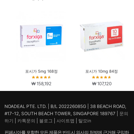
포시가 5mg 168정
포시가 10mg 84정
₩
158,192
₩
107,120
NOADEAL PTE. LTD. | B/L 202226085G | 38 BEACH ROAD,
#17-12, SOUTH BEACH TOWER, SINGAPORE 189767 |
문의
하기
|
카톡문의
|
블로그
|
사이트맵
|
탈모in
핀페시아를 포함한 모든 제품은 반드시 의사의 처방에 근거해 구입하