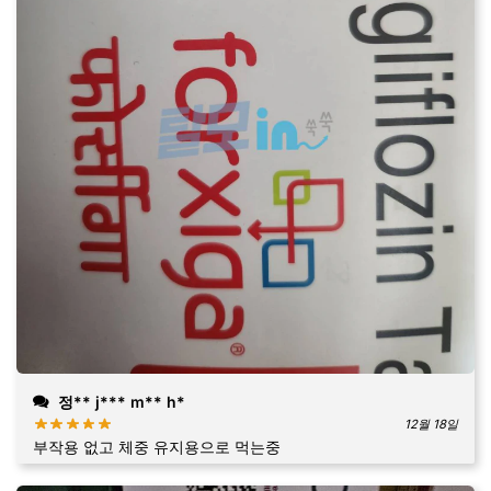
정** j*** m** h*
12월 18일
부작용 없고 체중 유지용으로 먹는중