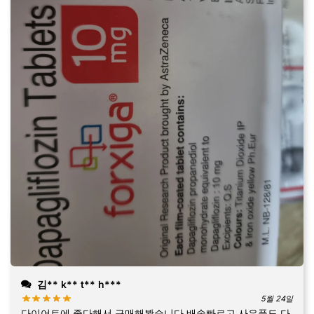
김** k** t** h***
5월 24일
다이어트에 좋다해서 구매해봤습니다 배송빠르고 사은품도 다