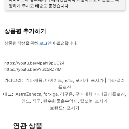
양하게 주시고 배송도 좋았습니다
상품평 추가하기
상품평 작성을 위해
로그인
이 필요합니다.
https://youtu.be/MpahI9pUC24
https://youtu.be/9Yulz5RZ7IM
카테고리:
기타제품
,
다이어트
,
당뇨
,
포시가
,
포시가 | 다파글리
플로진
태그:
AstraZeneca
,
forxiga
,
경구용
,
구매대행
,
다파글리플로진
,
인도
,
직구
,
탄수화물흡수억제
,
탈모in
,
포시가
브랜드:
포시가
연관 상품