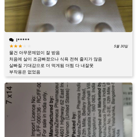
l*****
5월 30일
물건 아무문제없이 잘 받음
처음에 살이 조금빠졌으나 식욕 전혀 줄지가 않음
살빠질 기대감으로 더 먹게됨 더찜 다 내잘못
부작용은 없었음