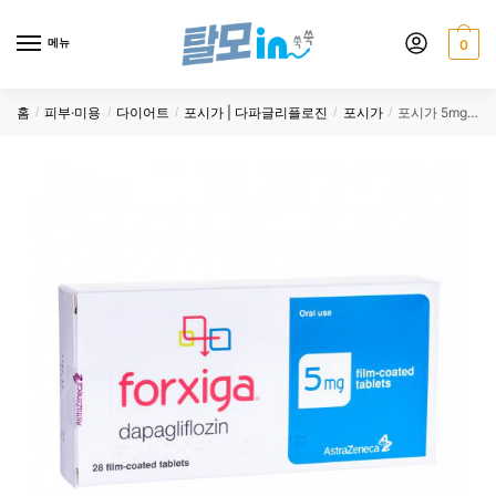
Skip
Skip
to
to
메뉴
0
navigation
content
홈
피부·미용
다이어트
포시가 | 다파글리플로진
포시가
포시가 5mg 84정
/
/
/
/
/