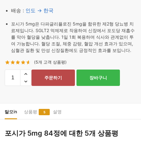
배송 :
인도 → 한국
포시가 5mg은 다파글리플로진 5mg을 함유한 제2형 당뇨병 치
료제입니다. SGLT2 억제제로 작용하여 신장에서 포도당 재흡수
를 막아 혈당을 낮춥니다. 1일 1회 복용하며 식사와 관계없이 투
여 가능합니다. 혈당 조절, 체중 감량, 혈압 개선 효과가 있으며,
심혈관 질환 및 만성 신장질환에도 긍정적인 효과를 보입니다.
(
5
개 고객 상품평)
포
주문하기
장바구니
시
가
5mg
84
정
탈모in
상품평
설명
5
수
량
포시가 5mg 84정
에 대한 5개 상품평