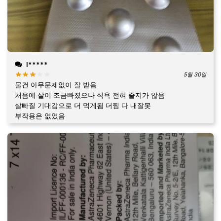
l*****
5월 30일
물건 아무문제없이 잘 받음
처음에 살이 조금빠졌으나 식욕 전혀 줄지가 않음
살빠질 기대감으로 더 먹게됨 더찜 다 내잘못
부작용은 없었음