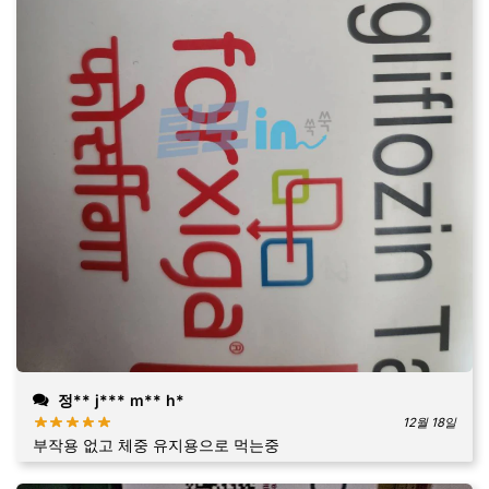
정** j*** m** h*
12월 18일
부작용 없고 체중 유지용으로 먹는중