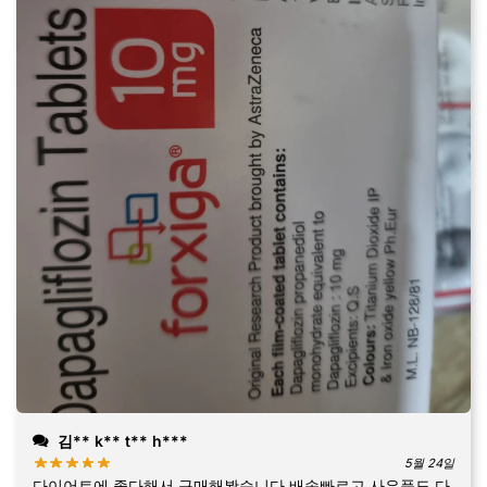
김** k** t** h***
5월 24일
다이어트에 좋다해서 구매해봤습니다 배송빠르고 사은품도 다