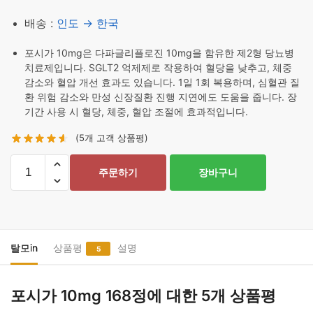
배송 :
인도 → 한국
포시가 10mg은 다파글리플로진 10mg을 함유한 제2형 당뇨병
치료제입니다. SGLT2 억제제로 작용하여 혈당을 낮추고, 체중
감소와 혈압 개선 효과도 있습니다. 1일 1회 복용하며, 심혈관 질
환 위험 감소와 만성 신장질환 진행 지연에도 도움을 줍니다. 장
기간 사용 시 혈당, 체중, 혈압 조절에 효과적입니다.
(
5
개 고객 상품평)
포
주문하기
장바구니
시
가
10mg
168
정
탈모in
상품평
설명
5
수
량
포시가 10mg 168정
에 대한 5개 상품평