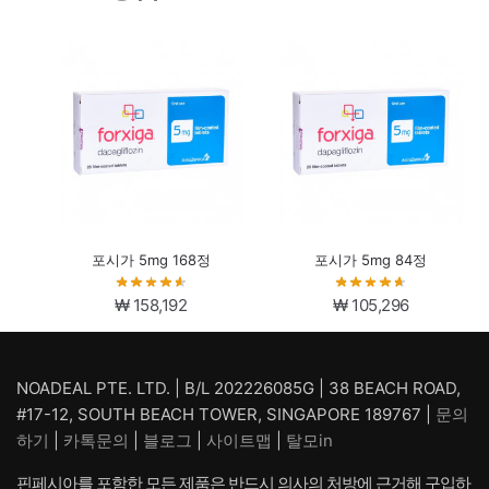
포시가 5mg 168정
포시가 5mg 84정
₩
158,192
₩
105,296
NOADEAL PTE. LTD. | B/L 202226085G | 38 BEACH ROAD,
#17-12, SOUTH BEACH TOWER, SINGAPORE 189767 |
문의
하기
|
카톡문의
|
블로그
|
사이트맵
|
탈모in
핀페시아를 포함한 모든 제품은 반드시 의사의 처방에 근거해 구입하