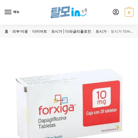
Skip
Skip
to
to
메뉴
0
navigation
content
홈
피부·미용
다이어트
포시가 | 다파글리플로진
포시가
포시가 10mg 168정
/
/
/
/
/