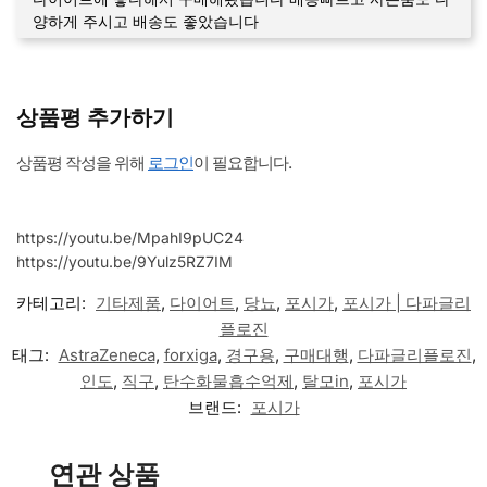
양하게 주시고 배송도 좋았습니다
상품평 추가하기
상품평 작성을 위해
로그인
이 필요합니다.
https://youtu.be/MpahI9pUC24
https://youtu.be/9Yulz5RZ7IM
카테고리:
기타제품
,
다이어트
,
당뇨
,
포시가
,
포시가 | 다파글리
플로진
태그:
AstraZeneca
,
forxiga
,
경구용
,
구매대행
,
다파글리플로진
,
인도
,
직구
,
탄수화물흡수억제
,
탈모in
,
포시가
브랜드:
포시가
연관 상품