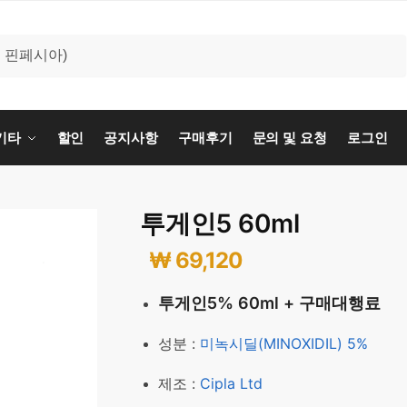
기타
할인
공지사항
구매후기
문의 및 요청
로그인
투게인5 60ml
₩
69,120
투게인5% 60ml + 구매대행료
성분 :
미녹시딜(MINOXIDIL) 5%
제조 :
Cipla Ltd