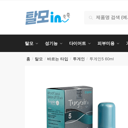
Skip
Skip
to
to
검
검색
navigation
content
색:
탈모
성기능
다이어트
피부미용
홈
탈모
바르는 타입
투게인
투게인5 60ml
/
/
/
/