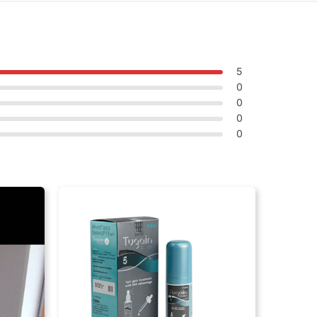
5
0
0
0
0