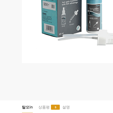
탈모in
상품평
설명
5