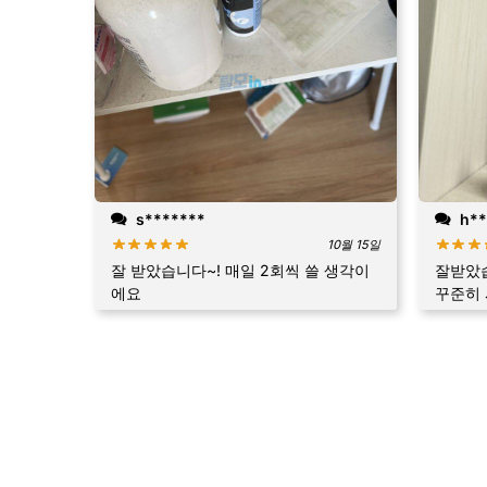
s*******
h**
10월 15일
잘 받았습니다~! 매일 2회씩 쓸 생각이
잘받았
에요
꾸준히