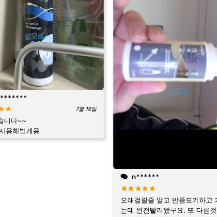
*******
7월 16일
습니다~~
 사용해벌게용
n******
오래걸릴줄 알고 반쯤포기하고 
는데 완전빨리왔구요. 또 다른것