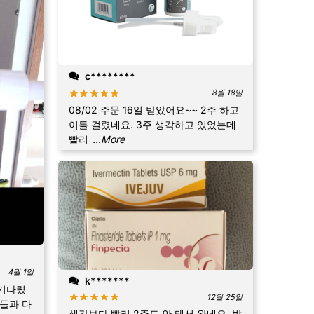
c********
8월 18일
08/02 주문 16일 받았어요~~ 2주 하고
이틀 걸렸네요. 3주 생각하고 있었는데
빨리
...More
4월 1일
k*******
기다렸
12월 25일
들과 다
생각보다 빨리 2주도 안 돼서 왔네요. 발