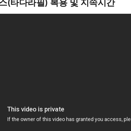
리스(타다라필) 복용 및 지속시간