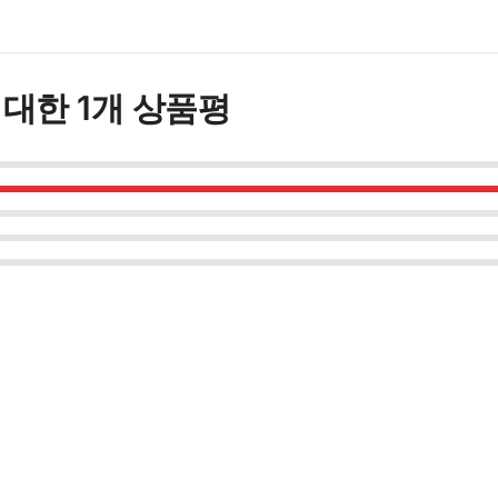
20mg
100
정
수
 대한 1개 상품평
량