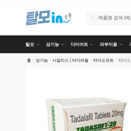
Skip
Skip
to
to
검
검색
navigation
content
색:
탈모
성기능
다이어트
피부미용
홈
성기능
시알리스 | 타다라필
타다소프트
타다소프
/
/
/
/