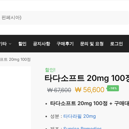
기타
할인
공지사항
구매후기
문의 및 요청
로그인
트 20mg 100정
할인!
타다소프트 20mg 100
원
현
₩
56,600
₩
67,600
-16%
래
재
타다소프트 20mg 100정 + 구매
가
가
성분 :
타다라필 20mg
격:
격:
제조 :
Sunrise Remedies