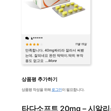
k*****
11월 15일
만족합니다. 40mg짜리라 잘라서 써봤
는데. 잘되네요 완전 딱딱이.딱히 부작
용도 없고요
...More
상품평 추가하기
상품평 작성을 위해
로그인
이 필요합니다.
타다소프트 20mg – 시알