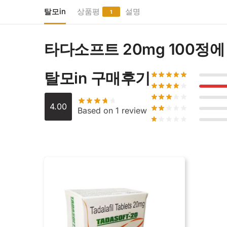
탈모in
상품평
설명
1
타다소프트 20mg 100정
에
탈모in 구매후기
4.00
Based on 1 review