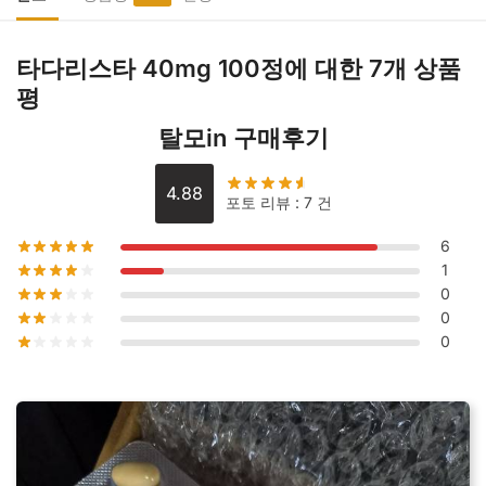
100
정
타다리스타 40mg 100정
에 대한 7개 상품
수
평
량
탈모in 구매후기
4.88
포토 리뷰 : 7 건
6
1
0
0
0