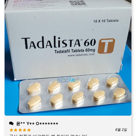
윤** Y** O*******
6월 2일