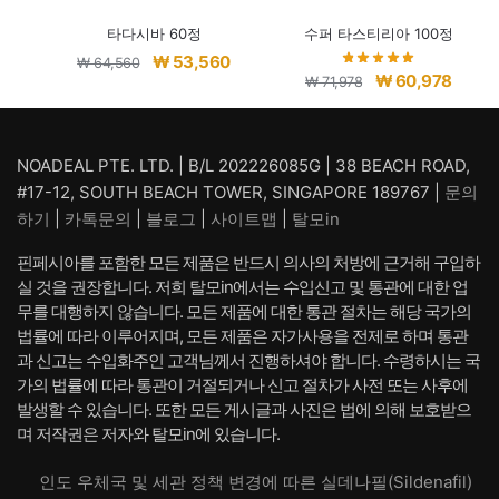
타다시바 60정
수퍼 타스티리아 100정
원
현
₩
53,560
₩
64,560
원
현
₩
60,978
₩
71,978
래
재
래
재
가
가
가
가
격:
격:
격:
격:
NOADEAL PTE. LTD. | B/L 202226085G | 38 BEACH ROAD,
₩ 64,560.
₩ 53,560.
₩ 71,978.
₩ 60,
#17-12, SOUTH BEACH TOWER, SINGAPORE 189767 |
문의
하기
|
카톡문의
|
블로그
|
사이트맵
|
탈모in
핀페시아를 포함한 모든 제품은 반드시 의사의 처방에 근거해 구입하
실 것을 권장합니다. 저희 탈모in에서는 수입신고 및 통관에 대한 업
무를 대행하지 않습니다. 모든 제품에 대한 통관 절차는 해당 국가의
법률에 따라 이루어지며, 모든 제품은 자가사용을 전제로 하며 통관
과 신고는 수입화주인 고객님께서 진행하셔야 합니다. 수령하시는 국
가의 법률에 따라 통관이 거절되거나 신고 절차가 사전 또는 사후에
발생할 수 있습니다. 또한 모든 게시글과 사진은 법에 의해 보호받으
며 저작권은 저자와 탈모in에 있습니다.
인도 우체국 및 세관 정책 변경에 따른 실데나필(Sildenafil)