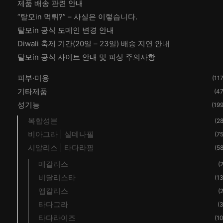
제품 배송 관련 안내
“탈모in 먹튀?” – 사실은 이렇습니다.
탈모in 공식 도메인 변경 안내
Diwali 축제 기간(20일 – 23일) 배송 지연 안내
탈모in 공식 사이트 안내 및 피싱 주의사항
피부·미용
(117
기타제품
(47
성기능
(199
복합성분
(28
비아그라 | 실데나필
(75
시알리스 | 타다라필
(58
메갈리스
(2
비달리스타
(13
앱칼리스
(2
타다그라
(3
타다라이즈
(10