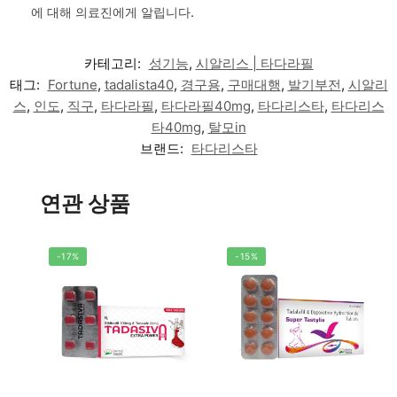
에 대해 의료진에게 알립니다.
카테고리:
성기능
,
시알리스 | 타다라필
태그:
Fortune
,
tadalista40
,
경구용
,
구매대행
,
발기부전
,
시알리
스
,
인도
,
직구
,
타다라필
,
타다라필40mg
,
타다리스타
,
타다리스
타40mg
,
탈모in
브랜드:
타다리스타
연관 상품
-17%
-15%