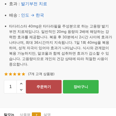
효과 :
발기부전 치료
배송 :
인도 → 한국
타다리스타 40mg은 타다라필을 주성분으로 하는 고용량 발기
부전 치료제입니다. 일반적인 20mg 용량의 2배에 해당하는 강
력한 효과를 제공합니다. 복용 후 30분에서 2시간 사이에 효과가
나타나며, 최대 36시간까지 지속됩니다. 1일 1회 40mg을 복용
하며, 성적 자극이 있어야 효과가 나타납니다. 식사와 관계없이
복용 가능하지만, 알코올과 함께 섭취하면 효과가 감소할 수 있
습니다. 고용량이므로 개인의 건강 상태에 따라 적절한 사용이
중요합니다.
(
7
개 고객 상품평)
타
주문하기
장바구니
다
리
스
타
40mg
탈모in
상품평
설명
7