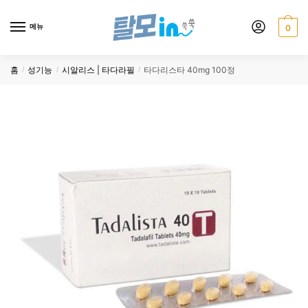
Skip
Skip
to
to
메뉴
0
navigation
content
홈
성기능
시알리스 | 타다라필
타다리스타 40mg 100정
/
/
/