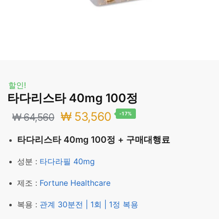
할인!
타다리스타 40mg 100정
원
현
₩
53,560
-17%
₩
64,560
래
재
타다리스타 40mg 100정 + 구매대행료
가
가
성분 :
타다라필 40mg
격:
격:
제조 :
Fortune Healthcare
₩ 64,560.
₩ 53,560.
복용 :
관계 30분전 | 1회 | 1정 복용