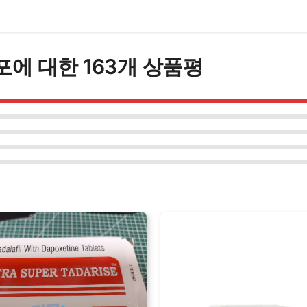
젤
리
20mg
50
포
에 대한 163개 상품평
포
수
량