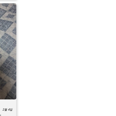
2월 4일
데