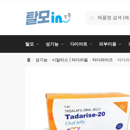
Skip
Skip
to
to
검
검색
navigation
content
색:
탈모
성기능
다이어트
피부미용
홈
성기능
시알리스 | 타다라필
타다라이즈
타다라이
/
/
/
/