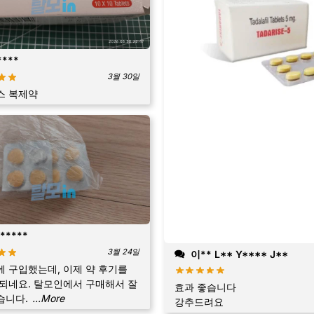
****
3월 30일
스 복제약
*****
3월 24일
이** L** Y**** J**
 구입했는데, 이제 약 후기를
되네요. 탈모인에서 구매해서 잘
효과 좋습니다
습니다.
...More
강추드려요