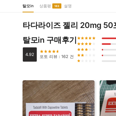
탈모in
상품평
설명
163
타다라이즈 젤리 20mg 50
탈모in 구매후기
4.92
포토 리뷰 : 162 건