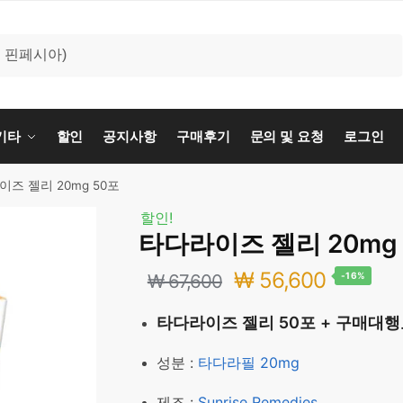
기타
할인
공지사항
구매후기
문의 및 요청
로그인
즈 젤리 20mg 50포
할인!
타다라이즈 젤리 20mg
원
현
₩
56,600
₩
67,600
-16%
래
재
타다라이즈 젤리 50포 + 구매대
가
가
성분 :
타다라필 20mg
격:
격:
제조 :
Sunrise Remedies