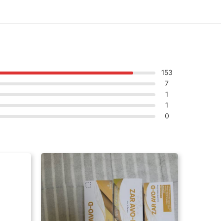
153
7
1
1
0