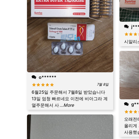
j**
시알리
o******
7월 8일
6월25일 주문해서 7월8일 받았습니다
13일 엄청 빠르네요 이전에 비아그라 계
g**
열주문해서 사
...More
오래전에
올리게 
사용했