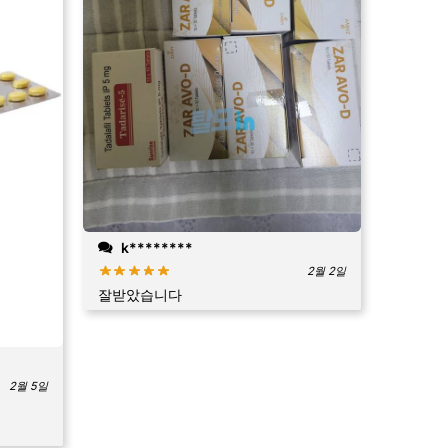
k********
2월 2일
잘받았습니다
2월 5일