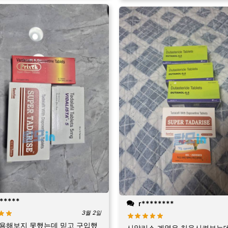
*****
r********
3월 2일
용해보지 못했는데 믿고 구입했
시알리스 계열은 처음시켜보는