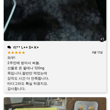
+1
이** L** S* K*
9월 12일
와우!
2주만에 받아서 써봄.
선물로 온 필데나 120ng
죽입니다.절반만 먹었는데
강직도 시간 다 안족합니다.
타다그라도 확실 하겠지요.
감사합니다.