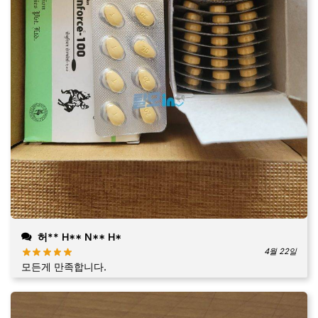
허** H** N** H*
4월 22일
모든게 만족합니다.