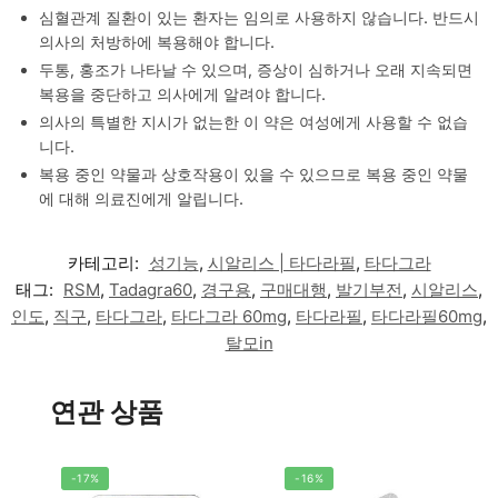
심혈관계 질환이 있는 환자는 임의로 사용하지 않습니다. 반드시
의사의 처방하에 복용해야 합니다.
두통, 홍조가 나타날 수 있으며, 증상이 심하거나 오래 지속되면
복용을 중단하고 의사에게 알려야 합니다.
의사의 특별한 지시가 없는한 이 약은 여성에게 사용할 수 없습
니다.
복용 중인 약물과 상호작용이 있을 수 있으므로 복용 중인 약물
에 대해 의료진에게 알립니다.
카테고리:
성기능
,
시알리스 | 타다라필
,
타다그라
태그:
RSM
,
Tadagra60
,
경구용
,
구매대행
,
발기부전
,
시알리스
,
인도
,
직구
,
타다그라
,
타다그라 60mg
,
타다라필
,
타다라필60mg
,
탈모in
연관 상품
-17%
-16%