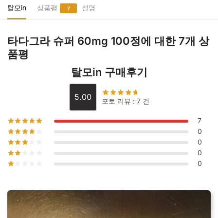
퍼
탈모in
상품평
설명
7
60mg
100
타다그라 슈퍼 60mg 100정
에 대한 7개 상
정
품평
수
량
탈모in 구매후기
5.00
포토 리뷰 : 7 건
7
0
0
0
0