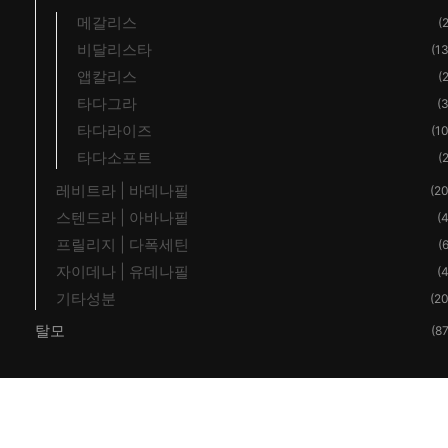
메갈리스
(2
비달리스타
(13
앱칼리스
(2
타다그라
(3
타다라이즈
(10
타다소프트
(2
레비트라 | 바데나필
(20
스텐드라 | 아바나필
(4
프릴리지 | 다폭세틴
(6
자이데나 | 유데나필
(4
기타성분
(20
탈모
(87