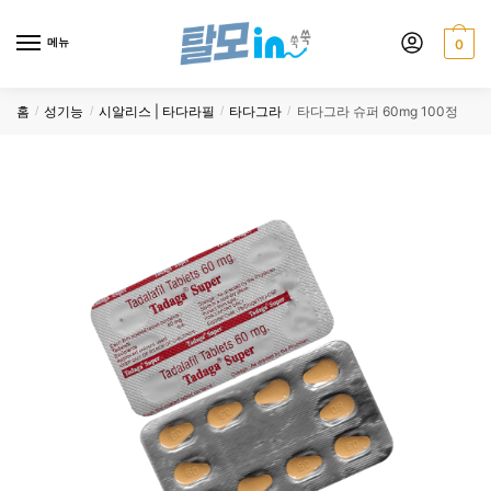
Skip
Skip
to
to
메뉴
0
navigation
content
홈
성기능
시알리스 | 타다라필
타다그라
타다그라 슈퍼 60mg 100정
/
/
/
/