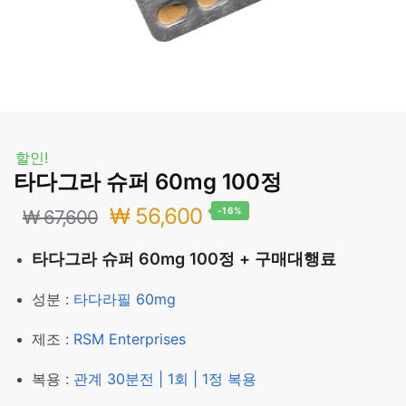
할인!
타다그라 슈퍼 60mg 100정
원
현
₩
56,600
-16%
₩
67,600
래
재
타다그라 슈퍼 60mg 100정 + 구매대행료
가
가
성분 :
타다라필 60mg
격:
격:
제조 :
RSM Enterprises
₩ 67,600.
₩ 56,600.
복용 :
관계 30분전 | 1회 | 1정 복용