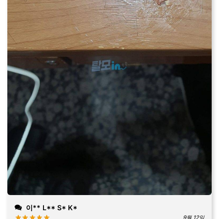
이** L** S* K*
9월 12일