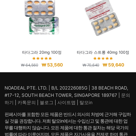
타다그라 20mg 100정
타다그라 스트롱 40mg 100정
원
현
원
현
₩
53,560
₩
59,640
₩
64,560
₩
70,640
래
재
래
재
가
가
가
가
격:
격:
격:
격:
NOADEAL PTE. LTD. | B/L 202226085G | 38 BEACH ROAD,
₩ 64,560.
₩ 53,560.
₩ 70,640.
₩ 59,
#17-12, SOUTH BEACH TOWER, SINGAPORE 189767 |
문의
하기
|
카톡문의
|
블로그
|
사이트맵
|
탈모in
핀페시아를 포함한 모든 제품은 반드시 의사의 처방에 근거해 구입하
실 것을 권장합니다. 저희 탈모in에서는 수입신고 및 통관에 대한 업
무를 대행하지 않습니다. 모든 제품에 대한 통관 절차는 해당 국가의
법률에 따라 이루어지며, 모든 제품은 자가사용을 전제로 하며 통관