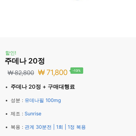
할인!
주데나 20정
원
현
₩
71,800
-13%
₩
82,800
래
재
주데나 20정 + 구매대행료
가
가
성분 :
유데나필 100mg
격:
격:
제조 :
Sunrise
₩ 82,800.
₩ 71,800.
복용 :
관계 30분전 | 1회 | 1정 복용