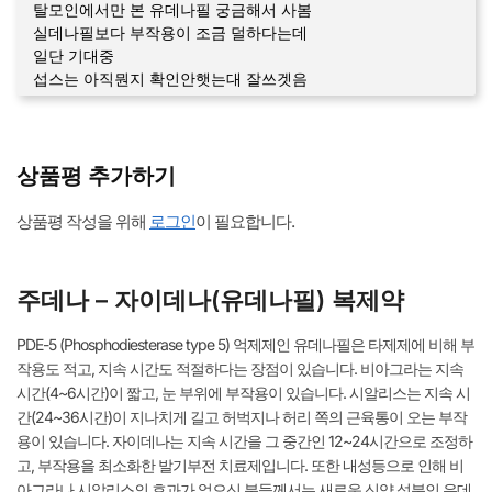
탈모인에서만 본 유데나필 궁금해서 사봄
실데나필보다 부작용이 조금 덜하다는데
일단 기대중
섭스는 아직뭔지 확인안햇는대 잘쓰겟음
상품평 추가하기
상품평 작성을 위해
로그인
이 필요합니다.
주데나 – 자이데나(유데나필) 복제약
PDE-5 (Phosphodiesterase type 5) 억제제인 유데나필은 타제제에 비해 부
작용도 적고, 지속 시간도 적절하다는 장점이 있습니다. 비아그라는 지속
시간(4~6시간)이 짧고, 눈 부위에 부작용이 있습니다. 시알리스는 지속 시
간(24~36시간)이 지나치게 길고 허벅지나 허리 쪽의 근육통이 오는 부작
용이 있습니다. 자이데나는 지속 시간을 그 중간인 12~24시간으로 조정하
고, 부작용을 최소화한 발기부전 치료제입니다. 또한 내성등으로 인해 비
아그라나 시알리스의 효과가 없으신 분들께서는 새로운 신약 성분인 유데