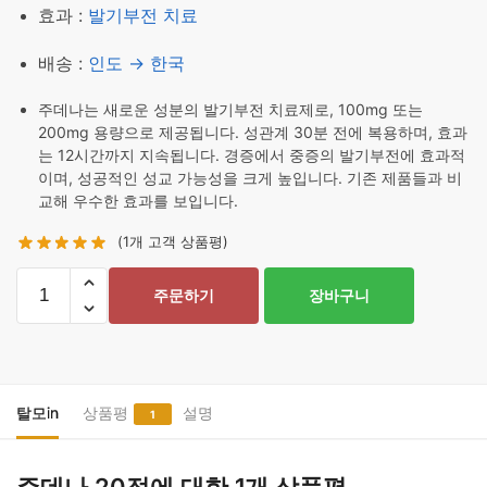
효과 :
발기부전 치료
배송 :
인도 → 한국
주데나는 새로운 성분의 발기부전 치료제로, 100mg 또는
200mg 용량으로 제공됩니다. 성관계 30분 전에 복용하며, 효과
는 12시간까지 지속됩니다. 경증에서 중증의 발기부전에 효과적
이며, 성공적인 성교 가능성을 크게 높입니다. 기존 제품들과 비
교해 우수한 효과를 보입니다.
(
1
개 고객 상품평)
주
주문하기
장바구니
데
나
20
정
수
탈모in
상품평
설명
1
량