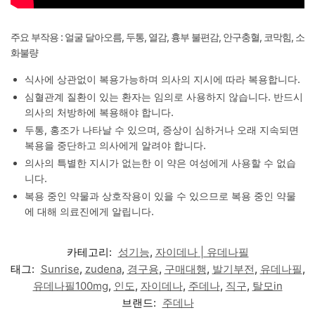
주요 부작용 : 얼굴 달아오름, 두통, 열감, 흉부 불편감, 안구충혈, 코막힘, 소
화불량
식사에 상관없이 복용가능하며 의사의 지시에 따라 복용합니다.
심혈관계 질환이 있는 환자는 임의로 사용하지 않습니다. 반드시
의사의 처방하에 복용해야 합니다.
두통, 홍조가 나타날 수 있으며, 증상이 심하거나 오래 지속되면
복용을 중단하고 의사에게 알려야 합니다.
의사의 특별한 지시가 없는한 이 약은 여성에게 사용할 수 없습
니다.
복용 중인 약물과 상호작용이 있을 수 있으므로 복용 중인 약물
에 대해 의료진에게 알립니다.
카테고리:
성기능
,
자이데나 | 유데나필
태그:
Sunrise
,
zudena
,
경구용
,
구매대행
,
발기부전
,
유데나필
,
유데나필100mg
,
인도
,
자이데나
,
주데나
,
직구
,
탈모in
브랜드:
주데나