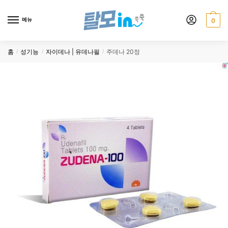
Skip
Skip
to
to
메뉴
0
navigation
content
홈
성기능
자이데나 | 유데나필
주데나 20정
/
/
/