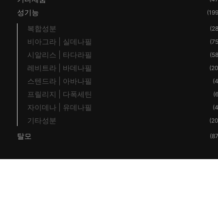
성기능
(199
복합성분
(28
비아그라 | 실데나필
(75
시알리스 | 타다라필
(58
레비트라 | 바데나필
(20
스텐드라 | 아바나필
(4
프릴리지 | 다폭세틴
(6
자이데나 | 유데나필
(4
기타성분
(20
탈모
(87