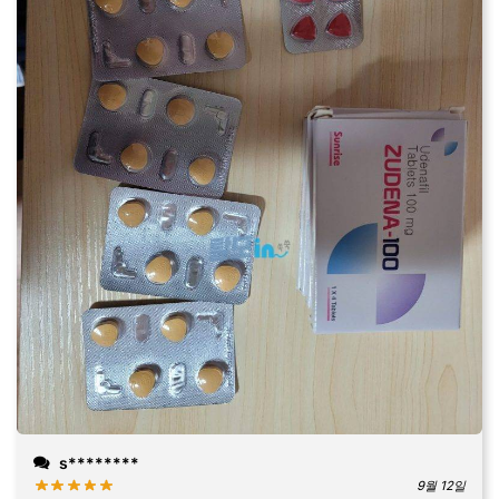
s********
9월 12일