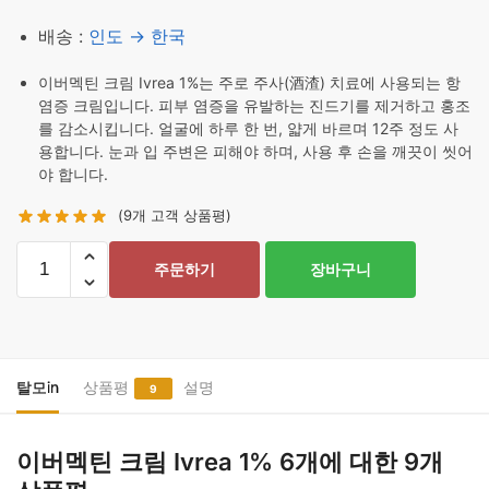
배송 :
인도 → 한국
이버멕틴 크림 Ivrea 1%는 주로 주사(酒渣) 치료에 사용되는 항
염증 크림입니다. 피부 염증을 유발하는 진드기를 제거하고 홍조
를 감소시킵니다. 얼굴에 하루 한 번, 얇게 바르며 12주 정도 사
용합니다. 눈과 입 주변은 피해야 하며, 사용 후 손을 깨끗이 씻어
야 합니다.
(
9
개 고객 상품평)
이
주문하기
장바구니
버
멕
틴
크
림
탈모in
상품평
설명
9
Ivrea
1%
이버멕틴 크림 Ivrea 1% 6개
에 대한 9개
6
개