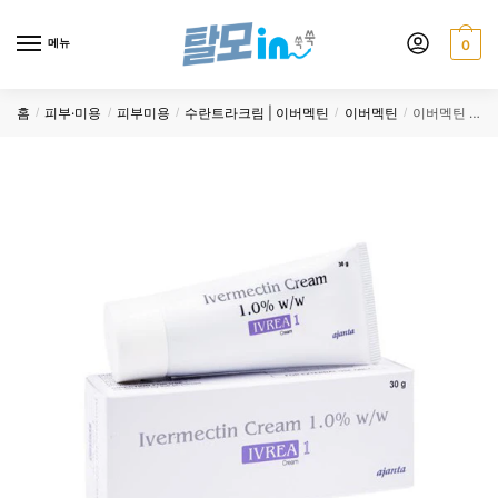
Skip
Skip
to
to
메뉴
0
navigation
content
홈
피부·미용
피부미용
수란트라크림 | 이버멕틴
이버멕틴
이버멕틴 크림 Ivrea 1% 6개
/
/
/
/
/