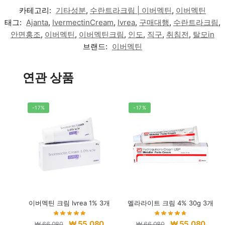
카테고리:
기타성분
,
수란트라크림 | 이버멕틴
,
이버멕틴
태그:
Ajanta
,
IvermectinCream
,
Ivrea
,
구매대행
,
수란트라크림
,
안면홍조
,
이버멕틴
,
이버멕틴크림
,
인도
,
직구
,
취침전
,
탈모in
브랜드:
이버멕틴
연관 상품
-17%
-17%
이버멕틴 크림 Ivrea 1% 3개
멜라라이트 크림 4% 30g 3개
원
현
원
현
₩
55,080
₩
55,080
₩
66,080
₩
66,080