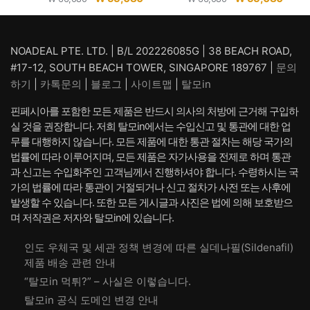
래
재
래
재
가
가
가
가
격:
격:
격:
격:
NOADEAL PTE. LTD. | B/L 202226085G | 38 BEACH ROAD,
₩ 66,080.
₩ 55,080.
₩ 66,080.
₩ 55,
#17-12, SOUTH BEACH TOWER, SINGAPORE 189767 |
문의
하기
|
카톡문의
|
블로그
|
사이트맵
|
탈모in
핀페시아를 포함한 모든 제품은 반드시 의사의 처방에 근거해 구입하
실 것을 권장합니다. 저희 탈모in에서는 수입신고 및 통관에 대한 업
무를 대행하지 않습니다. 모든 제품에 대한 통관 절차는 해당 국가의
법률에 따라 이루어지며, 모든 제품은 자가사용을 전제로 하며 통관
과 신고는 수입화주인 고객님께서 진행하셔야 합니다. 수령하시는 국
가의 법률에 따라 통관이 거절되거나 신고 절차가 사전 또는 사후에
발생할 수 있습니다. 또한 모든 게시글과 사진은 법에 의해 보호받으
며 저작권은 저자와 탈모in에 있습니다.
인도 우체국 및 세관 정책 변경에 따른 실데나필(Sildenafil)
제품 배송 관련 안내
“탈모in 먹튀?” – 사실은 이렇습니다.
탈모in 공식 도메인 변경 안내