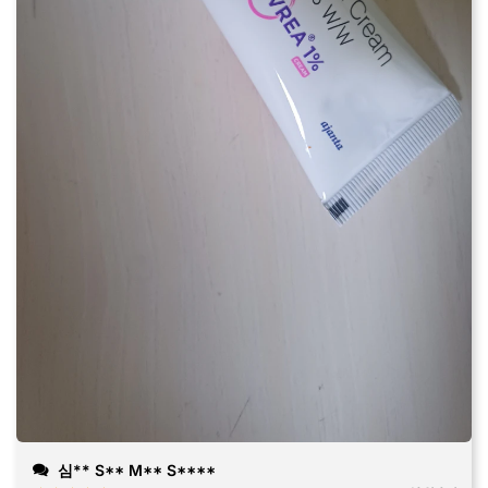
심** S** M** S****