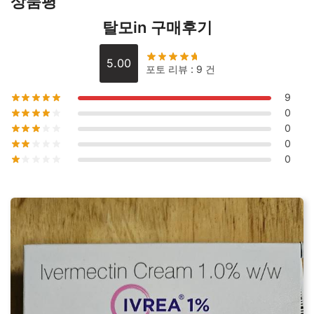
상품평
수
탈모in 구매후기
량
5.00
포토 리뷰 : 9 건
9
0
0
0
0