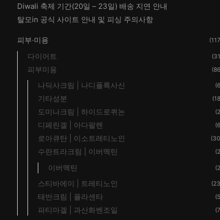
Diwali 축제 기간(20일 – 23일) 배송 지연 안내
탈모in 공식 사이트 안내 및 피싱 주의사항
피부·미용
(117
다이어트
(31
피부미용
(86
나딕사크림 | 나디폴록사신
(6
기타성분
(18
도미나크림 | 하이드로퀴논
(2
디페린겔 | 아다팔렌
(6
로아큐탄 | 이소트레티노인
(30
수란트라크림 | 이버멕틴
(2
이버멕틴
(2
스티바에이 | 트레티노인
(23
태반크림 | 플라센타
(5
파티마겔 | 과산화벤조일
(7