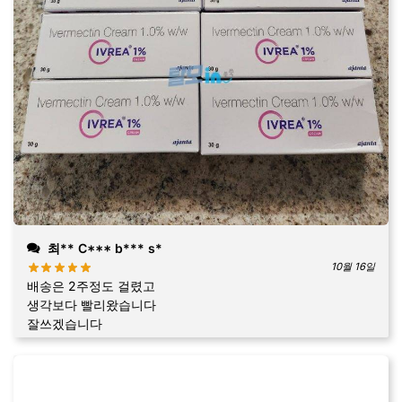
최** C*** b*** s*
10월 16일
배송은 2주정도 걸렸고
생각보다 빨리왔습니다
잘쓰겠습니다