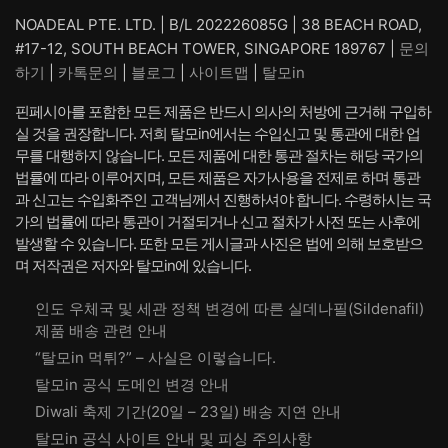
격:
격:
격:
격:
NOADEAL PTE. LTD. | B/L 202226085G | 38 BEACH ROAD,
₩ 64,560.
₩ 53,560.
₩ 71,978.
₩ 60,
#17-12, SOUTH BEACH TOWER, SINGAPORE 189767 |
문의
하기
|
카톡문의
|
블로그
|
사이트맵
|
탈모in
핀페시아를 포함한 모든 제품은 반드시 의사의 처방에 근거해 구입하
실 것을 권장합니다. 저희 탈모in에서는 수입신고 및 통관에 대한 업
무를 대행하지 않습니다. 모든 제품에 대한 통관 절차는 해당 국가의
법률에 따라 이루어지며, 모든 제품은 자가사용을 전제로 하며 통관
과 신고는 수입화주인 고객님께서 진행하셔야 합니다. 수령하시는 국
가의 법률에 따라 통관이 거절되거나 신고 절차가 사전 또는 사후에
발생할 수 있습니다. 또한 모든 게시글과 사진은 법에 의해 보호받으
며 저작권은 저자와 탈모in에 있습니다.
인도 우체국 및 세관 정책 변경에 따른 실데나필(Sildenafil)
제품 배송 관련 안내
“탈모in 먹튀?” – 사실은 이렇습니다.
탈모in 공식 도메인 변경 안내
Diwali 축제 기간(20일 – 23일) 배송 지연 안내
탈모in 공식 사이트 안내 및 피싱 주의사항