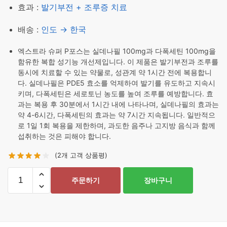
효과 :
발기부전 + 조루증 치료
배송 :
인도 → 한국
엑스트라 슈퍼 P포스는 실데나필 100mg과 다폭세틴 100mg을
함유한 복합 성기능 개선제입니다. 이 제품은 발기부전과 조루를
동시에 치료할 수 있는 약물로, 성관계 약 1시간 전에 복용합니
다. 실데나필은 PDE5 효소를 억제하여 발기를 유도하고 지속시
키며, 다폭세틴은 세로토닌 농도를 높여 조루를 예방합니다. 효
과는 복용 후 30분에서 1시간 내에 나타나며, 실데나필의 효과는
약 4-6시간, 다폭세틴의 효과는 약 7시간 지속됩니다. 일반적으
로 1일 1회 복용을 제한하며, 과도한 음주나 고지방 음식과 함께
섭취하는 것은 피해야 합니다.
(
2
개 고객 상품평)
엑
주문하기
장바구니
스
트
라
슈