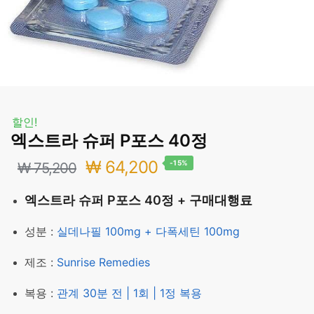
할인!
엑스트라 슈퍼 P포스 40정
원
현
₩
64,200
-15%
₩
75,200
래
재
엑스트라 슈퍼 P포스 40정 + 구매대행료
가
가
성분 :
실데나필 100mg + 다폭세틴 100mg
격:
격:
제조 :
Sunrise Remedies
₩ 75,200.
₩ 64,200.
복용 :
관계 30분 전 | 1회 | 1정 복용