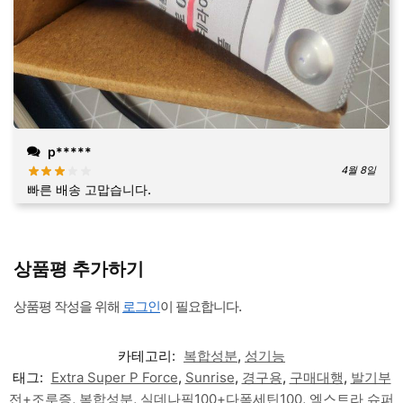
p*****
4월 8일
빠른 배송 고맙습니다.
상품평 추가하기
상품평 작성을 위해
로그인
이 필요합니다.
카테고리:
복합성분
,
성기능
태그:
Extra Super P Force
,
Sunrise
,
경구용
,
구매대행
,
발기부
전+조루증
,
복합성분
,
실데나필100+다폭세틴100
,
엑스트라 슈퍼