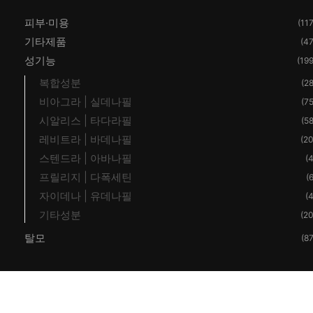
피부·미용
(117
기타제품
(47
성기능
(199
복합성분
(28
비아그라 | 실데나필
(75
시알리스 | 타다라필
(58
레비트라 | 바데나필
(20
스텐드라 | 아바나필
(4
프릴리지 | 다폭세틴
(6
자이데나 | 유데나필
(4
기타성분
(20
탈모
(87