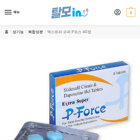
Skip
Skip
to
to
메뉴
0
navigation
content
홈
성기능
복합성분
엑스트라 슈퍼 P포스 40정
/
/
/