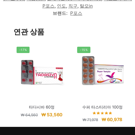
P포스
,
인도
,
직구
,
탈모in
브랜드:
P포스
연관 상품
-17%
-15%
타다시바 60정
수퍼 타스티리아 100정
원
현
₩
53,560
₩
64,560
원
현
₩
60,978
₩
71,978
래
재
래
재
가
가
가
가