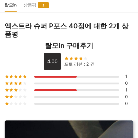
퍼
탈모in
상품평
2
P
포
엑스트라 슈퍼 P포스 40정
에 대한 2개 상
스
품평
40
정
탈모in 구매후기
수
량
4.00
포토 리뷰 : 2 건
1
0
1
0
0