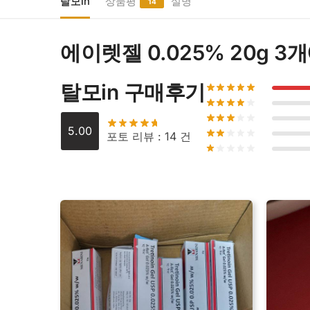
탈모in
상품평
설명
14
에이렛젤 0.025% 20g 3개
탈모in 구매후기
5.00
포토 리뷰 : 14 건