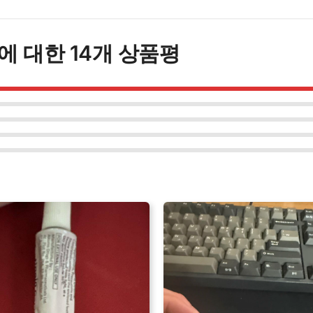
3
개
수
에 대한 14개 상품평
량