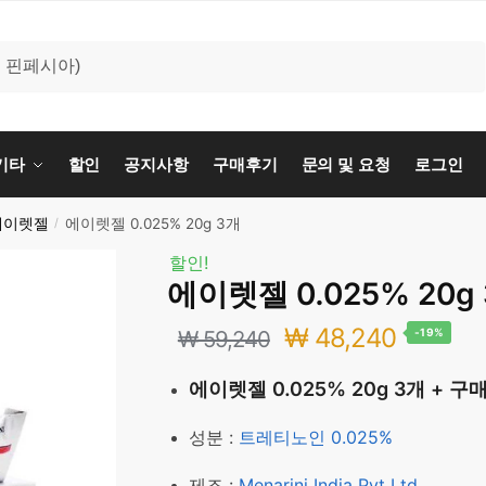
기타
할인
공지사항
구매후기
문의 및 요청
로그인
에이렛젤
에이렛젤 0.025% 20g 3개
/
할인!
에이렛젤 0.025% 20g
원
현
₩
48,240
₩
59,240
-19%
래
재
에이렛젤 0.025% 20g 3개 + 
가
가
성분 :
트레티노인 0.025%
격:
격:
제조 :
Menarini India Pvt Ltd