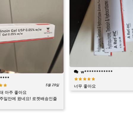
w************
****
5월 29일
너무 좋아요
태 아주 좋아요
주일만에 왔네요! 로켓배송인줄