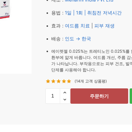
₩ 59,240.
₩ 48,2
용법 :
1일 | 1회 | 취침전 저녁시간
효과 :
여드름 치료
|
피부 재생
배송 :
인도 → 한국
에이렛젤 0.025%는 트레티노인 0.025%를
환부에 얇게 바릅니다. 여드름 개선, 주름 감소
가 나타납니다. 부작용으로는 피부 건조, 발적
단제를 사용해야 합니다.
(
14
개 고객 상품평)
에
주문하기
이
렛
젤
0.025%
20g