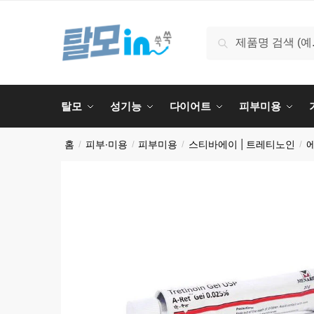
Skip
Skip
to
to
검
검색
navigation
content
색:
탈모
성기능
다이어트
피부미용
홈
피부·미용
피부미용
스티바에이 | 트레티노인
/
/
/
/