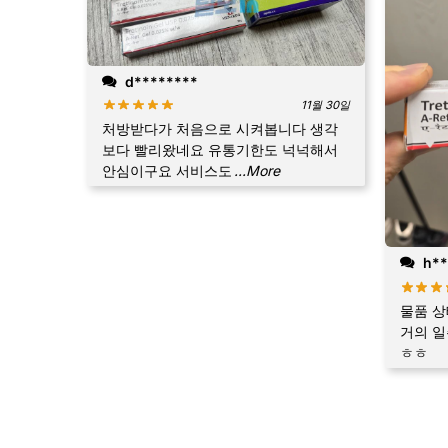
d********
11월 30일
처방받다가 처음으로 시켜봅니다 생각
보다 빨리왔네요 유통기한도 넉넉해서
안심이구요 서비스도
...More
h**
물품 상
거의 일
ㅎㅎ