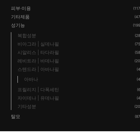
피부·미용
(117
기타제품
(47
성기능
(199
복합성분
(28
비아그라 | 실데나필
(75
시알리스 | 타다라필
(58
레비트라 | 바데나필
(20
스텐드라 | 아바나필
(4
아바나
(4
프릴리지 | 다폭세틴
(6
자이데나 | 유데나필
(4
기타성분
(20
탈모
(87