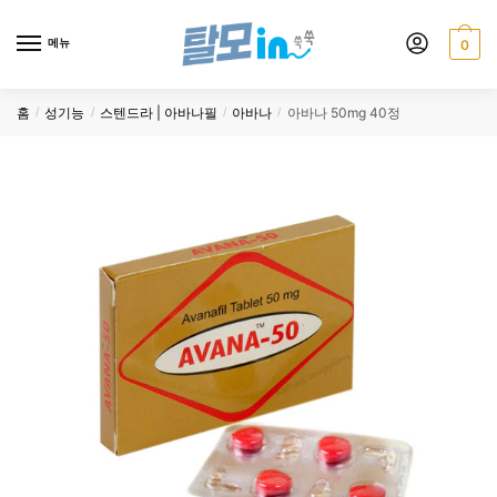
Skip
Skip
to
to
메뉴
0
navigation
content
홈
성기능
스텐드라 | 아바나필
아바나
아바나 50mg 40정
/
/
/
/