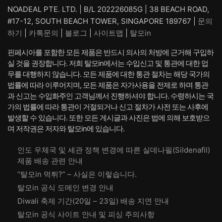
격:
격:
NOADEAL PTE. LTD. | B/L 202226085G | 38 BEACH ROAD,
₩ 105,600.
₩ 94,
#17-12, SOUTH BEACH TOWER, SINGAPORE 189767 |
문의
하기
|
카톡문의
|
블로그
|
사이트맵
|
탈모in
핀페시아를 포함한 모든 제품은 반드시 의사의 처방에 근거해 구입하
실 것을 권장합니다. 저희 탈모in에서는 수입신고 및 통관에 대한 업
무를 대행하지 않습니다. 모든 제품에 대한 통관 절차는 해당 국가의
법률에 따라 이루어지며, 모든 제품은 자가사용을 전제로 하며 통관
과 신고는 수입화주인 고객님께서 진행하셔야 합니다. 수령하시는 국
가의 법률에 따라 통관이 거절되거나 신고 절차가 사전 또는 사후에
발생할 수 있습니다. 또한 모든 게시글과 사진은 법에 의해 보호받으
며 저작권은 저자와 탈모in에 있습니다.
인도 우체국 및 세관 정책 변경에 따른 실데나필(Sildenafil)
제품 배송 관련 안내
“탈모in 먹튀?” – 사실은 이렇습니다.
탈모in 공식 도메인 변경 안내
Diwali 축제 기간(20일 – 23일) 배송 지연 안내
탈모in 공식 사이트 안내 및 피싱 주의사항