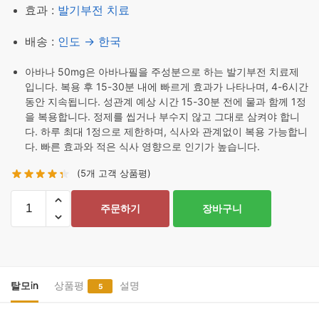
효과 :
발기부전 치료
배송 :
인도 → 한국
아바나 50mg은 아바나필을 주성분으로 하는 발기부전 치료제
입니다. 복용 후 15-30분 내에 빠르게 효과가 나타나며, 4-6시간
동안 지속됩니다. 성관계 예상 시간 15-30분 전에 물과 함께 1정
을 복용합니다. 정제를 씹거나 부수지 않고 그대로 삼켜야 합니
다. 하루 최대 1정으로 제한하며, 식사와 관계없이 복용 가능합니
다. 빠른 효과와 적은 식사 영향으로 인기가 높습니다.
(
5
개 고객 상품평)
아
주문하기
장바구니
바
나
50mg
40
정
탈모in
상품평
설명
5
수
량