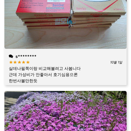
s********
10월 1일
실데나필쪽이랑 비교해볼려고 사봅니다
근데 가성비가 안좋아서 호기심용으론
한번사볼만한듯