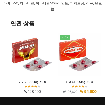
아바나50
,
아바나필
,
아바나필50mg
,
인도
,
제피드정
,
직구
,
탈모
in
연관 상품
-10%
아바나 200mg 40정
아바나 100mg 40정
원
현
₩
128,400
₩
94,600
₩
105,600
래
재
가
가