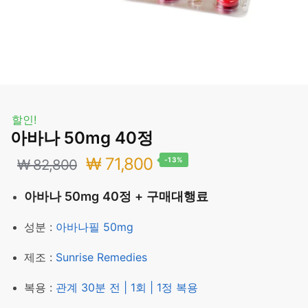
할인!
아바나 50mg 40정
원
현
₩
71,800
-13%
₩
82,800
래
재
아바나 50mg 40정 + 구매대행료
가
가
성분 :
아바나필 50mg
격:
격:
제조 :
Sunrise Remedies
₩ 82,800.
₩ 71,800.
복용 :
관계 30분 전 | 1회 | 1정 복용